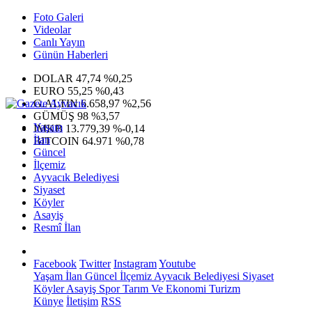
Foto Galeri
Videolar
Canlı Yayın
Günün Haberleri
DOLAR
47,74
%0,25
EURO
55,25
%0,43
G.ALTIN
6.658,97
%2,56
GÜMÜŞ
98
%3,57
Yaşam
IMKB
13.779,39
%-0,14
İlan
BITCOIN
64.971
%0,78
Güncel
İlçemiz
Ayvacık Belediyesi
Siyaset
Köyler
Asayiş
Resmî İlan
Facebook
Twitter
Instagram
Youtube
Yaşam
İlan
Güncel
İlçemiz
Ayvacık Belediyesi
Siyaset
Köyler
Asayiş
Spor
Tarım Ve Ekonomi
Turizm
Künye
İletişim
RSS