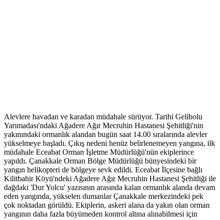
Alevlere havadan ve karadan müdahale sürüyor. Tarihi Gelibolu
Yarımadası'ndaki Ağadere Ağır Mecruhin Hastanesi Şehitliği'nin
yakınındaki ormanlık alandan bugün saat 14.00 sıralarında alevler
yükselmeye başladı. Çıkış nedeni henüz belirlenemeyen yangına, ilk
müdahale Eceabat Orman İşletme Müdürlüğü'nün ekiplerince
yapıldı. Çanakkale Orman Bölge Müdürlüğü bünyesindeki bir
yangın helikopteri de bölgeye sevk edildi. Eceabat İlçesine bağlı
Kilitbahir Köyü'ndeki Ağadere Ağır Mecruhin Hastanesi Şehitliği ile
dağdaki 'Dur Yolcu' yazısının arasında kalan ormanlık alanda devam
eden yangında, yükselen dumanlar Çanakkale merkezindeki pek
çok noktadan görüldü. Ekiplerin, askeri alana da yakın olan orman
yangının daha fazla büyümeden kontrol altına alınabilmesi için