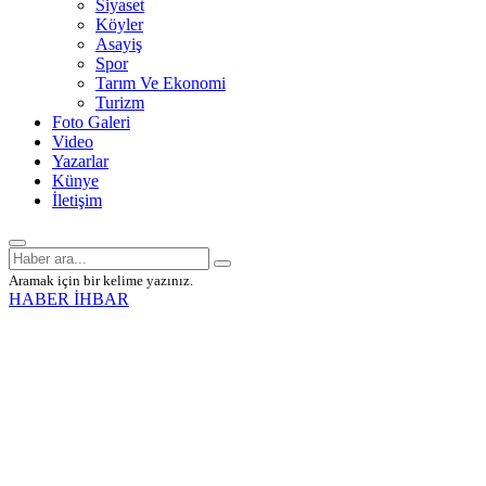
Siyaset
Köyler
Asayiş
Spor
Tarım Ve Ekonomi
Turizm
Foto Galeri
Video
Yazarlar
Künye
İletişim
Aramak için bir kelime yazınız.
HABER İHBAR