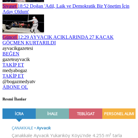
Siyaset
18:52
Doğan 'Adil, Laik ve Demokratik Bir Yönetim İçin
Aday Oldum'
Güncel
12:29
AYVACIK AÇIKLARINDA 27 KAÇAK
GÖÇMEN KURTARILDI
ayvacikgazetesi
BEĞEN
gazeteayvacik
TAKİP ET
medyabogaz
TAKİP ET
@bogazmedyatv
ABONE OL
Resmî İlanlar