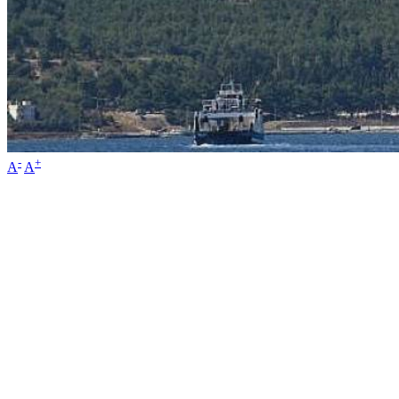
-
+
A
A