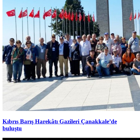
Kıbrıs Barış Harekâtı Gazileri Çanakkale’de
buluştu