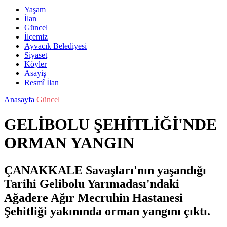
Yaşam
İlan
Güncel
İlçemiz
Ayvacık Belediyesi
Siyaset
Köyler
Asayiş
Resmî İlan
Anasayfa
Güncel
GELİBOLU ŞEHİTLİĞİ'NDE
ORMAN YANGIN
ÇANAKKALE Savaşları'nın yaşandığı
Tarihi Gelibolu Yarımadası'ndaki
Ağadere Ağır Mecruhin Hastanesi
Şehitliği yakınında orman yangını çıktı.