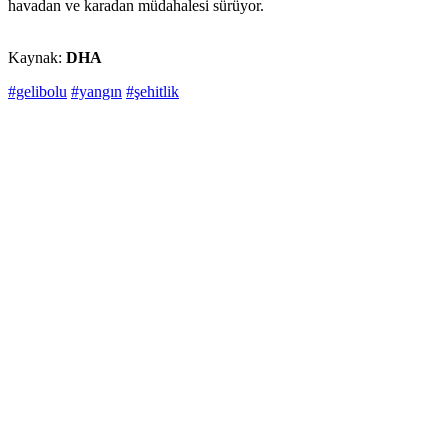
havadan ve karadan müdahalesi sürüyor.
Kaynak:
DHA
#gelibolu
#yangın
#şehitlik