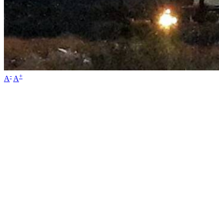
-
+
A
A