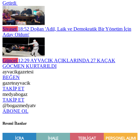
Getirdi
Siyaset
18:52
Doğan 'Adil, Laik ve Demokratik Bir Yönetim İçin
Aday Oldum'
Güncel
12:29
AYVACIK AÇIKLARINDA 27 KAÇAK
GÖÇMEN KURTARILDI
ayvacikgazetesi
BEĞEN
gazeteayvacik
TAKİP ET
medyabogaz
TAKİP ET
@bogazmedyatv
ABONE OL
Resmî İlanlar