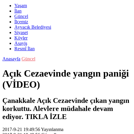
Yaşam
İlan
Güncel
İlçemiz
Ayvacık Belediyesi
Siyaset
Köyler
Asayiş
Resmî İlan
Anasayfa
Güncel
Açık Cezaevinde yangın paniği
(VİDEO)
Çanakkale Açık Cezaevinde çıkan yangın
korkuttu. Alevlere müdahale devam
ediyor. TIKLA İZLE
2017-9-21 19:49:56
Yayınlanma