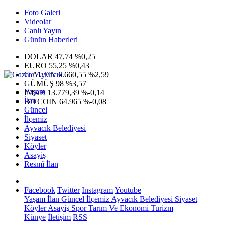
Foto Galeri
Videolar
Canlı Yayın
Günün Haberleri
DOLAR
47,74
%0,25
EURO
55,25
%0,43
G.ALTIN
6.660,55
%2,59
GÜMÜŞ
98
%3,57
Yaşam
IMKB
13.779,39
%-0,14
İlan
BITCOIN
64.965
%-0,08
Güncel
İlçemiz
Ayvacık Belediyesi
Siyaset
Köyler
Asayiş
Resmî İlan
Facebook
Twitter
Instagram
Youtube
Yaşam
İlan
Güncel
İlçemiz
Ayvacık Belediyesi
Siyaset
Köyler
Asayiş
Spor
Tarım Ve Ekonomi
Turizm
Künye
İletişim
RSS