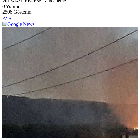
2017-9-21 19:49:56
Güncelleme
0
Yorum
2506
Gösterim
-
+
A
A