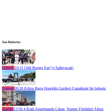
Son Haberler
Güncel
10:31
Odd Burger Ege’yi Sallayacak!
Güncel
09:26
Kıbrıs Barış Harekâtı Gazileri Çanakkale’de buluştu
Asayiş
13:56
4 Katlı Apartmanda Çıkan Yangın Yürekleri Ağıza