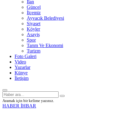
İlan
Güncel
İlçemiz
Ayvacık Belediyesi
Siyaset
Köyler
Asayiş
Spor
Tarım Ve Ekonomi
Turizm
Foto Galeri
Video
Yazarlar
Künye
İletişim
Aramak için bir kelime yazınız.
HABER İHBAR