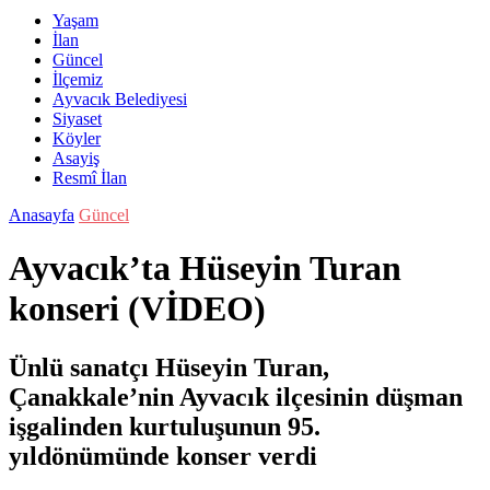
Yaşam
İlan
Güncel
İlçemiz
Ayvacık Belediyesi
Siyaset
Köyler
Asayiş
Resmî İlan
Anasayfa
Güncel
Ayvacık’ta Hüseyin Turan
konseri (VİDEO)
Ünlü sanatçı Hüseyin Turan,
Çanakkale’nin Ayvacık ilçesinin düşman
işgalinden kurtuluşunun 95.
yıldönümünde konser verdi