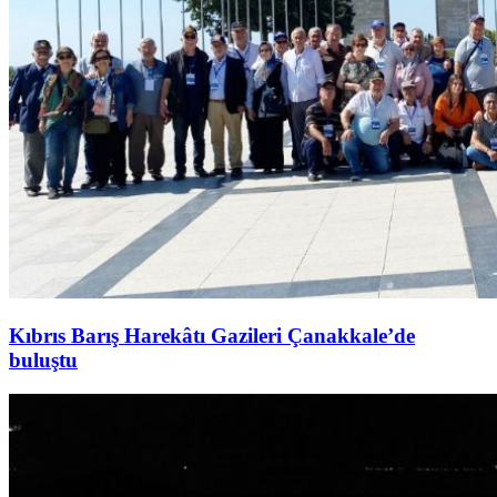
Kıbrıs Barış Harekâtı Gazileri Çanakkale’de
buluştu