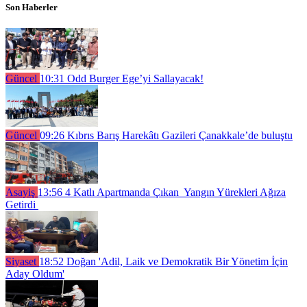
Son Haberler
Güncel
10:31
Odd Burger Ege’yi Sallayacak!
Güncel
09:26
Kıbrıs Barış Harekâtı Gazileri Çanakkale’de buluştu
Asayiş
13:56
4 Katlı Apartmanda Çıkan Yangın Yürekleri Ağıza
Getirdi
Siyaset
18:52
Doğan 'Adil, Laik ve Demokratik Bir Yönetim İçin
Aday Oldum'