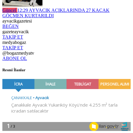
Güncel
12:29
AYVACIK AÇIKLARINDA 27 KAÇAK
GÖÇMEN KURTARILDI
ayvacikgazetesi
BEĞEN
gazeteayvacik
TAKİP ET
medyabogaz
TAKİP ET
@bogazmedyatv
ABONE OL
Resmî İlanlar