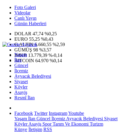
Foto Galeri
Videolar
Canlı Yayın
Günün Haberleri
DOLAR
47,74
%0,25
EURO
55,25
%0,43
G.ALTIN
6.660,55
%2,59
GÜMÜŞ
98
%3,57
Yaşam
IMKB
13.779,39
%-0,14
İlan
BITCOIN
64.970
%0,14
Güncel
İlçemiz
Ayvacık Belediyesi
Siyaset
Köyler
Asayiş
Resmî İlan
Facebook
Twitter
Instagram
Youtube
Yaşam
İlan
Güncel
İlçemiz
Ayvacık Belediyesi
Siyaset
Köyler
Asayiş
Spor
Tarım Ve Ekonomi
Turizm
Künye
İletişim
RSS