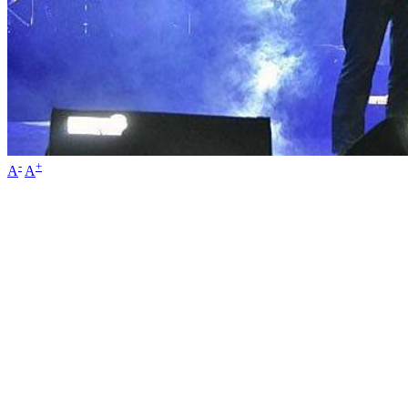
-
+
A
A