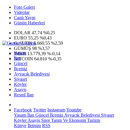
Foto Galeri
Videolar
Canlı Yayın
Günün Haberleri
DOLAR
47,74
%0,25
EURO
55,25
%0,43
G.ALTIN
6.660,55
%2,59
GÜMÜŞ
98
%3,57
Yaşam
IMKB
13.779,39
%-0,14
İlan
BITCOIN
64.810
%-0,35
Güncel
İlçemiz
Ayvacık Belediyesi
Siyaset
Köyler
Asayiş
Resmî İlan
Facebook
Twitter
Instagram
Youtube
Yaşam
İlan
Güncel
İlçemiz
Ayvacık Belediyesi
Siyaset
Köyler
Asayiş
Spor
Tarım Ve Ekonomi
Turizm
Künye
İletişim
RSS