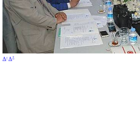
-
+
A
A