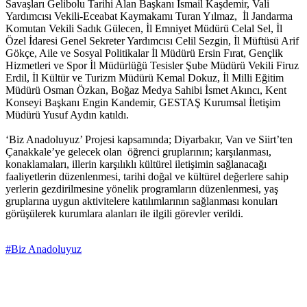
Savaşları Gelibolu Tarihi Alan Başkanı İsmail Kaşdemir, Vali
Yardımcısı Vekili-Eceabat Kaymakamı Turan Yılmaz, İl Jandarma
Komutan Vekili Sadık Gülecen, İl Emniyet Müdürü Celal Sel, İl
Özel İdaresi Genel Sekreter Yardımcısı Celil Sezgin, İl Müftüsü Arif
Gökçe, Aile ve Sosyal Politikalar İl Müdürü Ersin Fırat, Gençlik
Hizmetleri ve Spor İl Müdürlüğü Tesisler Şube Müdürü Vekili Firuz
Erdil, İl Kültür ve Turizm Müdürü Kemal Dokuz, İl Milli Eğitim
Müdürü Osman Özkan, Boğaz Medya Sahibi İsmet Akıncı, Kent
Konseyi Başkanı Engin Kandemir, GESTAŞ Kurumsal İletişim
Müdürü Yusuf Aydın katıldı.
‘Biz Anadoluyuz’ Projesi kapsamında; Diyarbakır, Van ve Siirt’ten
Çanakkale’ye gelecek olan öğrenci gruplarının; karşılanması,
konaklamaları, illerin karşılıklı kültürel iletişimin sağlanacağı
faaliyetlerin düzenlenmesi, tarihi doğal ve kültürel değerlere sahip
yerlerin gezdirilmesine yönelik programların düzenlenmesi, yaş
gruplarına uygun aktivitelere katılımlarının sağlanması konuları
görüşülerek kurumlara alanları ile ilgili görevler verildi.
#Biz Anadoluyuz