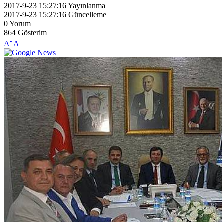
2017-9-23 15:27:16
Yayınlanma
2017-9-23 15:27:16
Güncelleme
0
Yorum
864
Gösterim
-
+
A
A