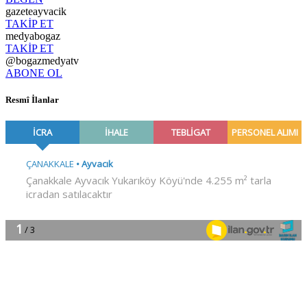
gazeteayvacik
TAKİP ET
medyabogaz
TAKİP ET
@bogazmedyatv
ABONE OL
Resmî İlanlar