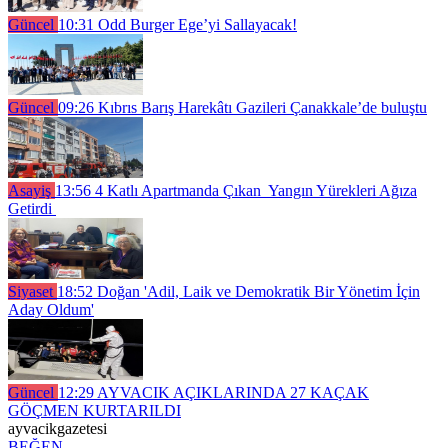
Güncel
10:31
Odd Burger Ege’yi Sallayacak!
Güncel
09:26
Kıbrıs Barış Harekâtı Gazileri Çanakkale’de buluştu
Asayiş
13:56
4 Katlı Apartmanda Çıkan Yangın Yürekleri Ağıza
Getirdi
Siyaset
18:52
Doğan 'Adil, Laik ve Demokratik Bir Yönetim İçin
Aday Oldum'
Güncel
12:29
AYVACIK AÇIKLARINDA 27 KAÇAK
GÖÇMEN KURTARILDI
ayvacikgazetesi
BEĞEN