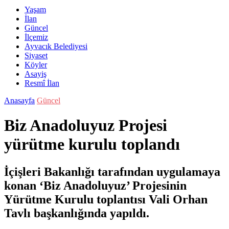
Yaşam
İlan
Güncel
İlçemiz
Ayvacık Belediyesi
Siyaset
Köyler
Asayiş
Resmî İlan
Anasayfa
Güncel
Biz Anadoluyuz Projesi
yürütme kurulu toplandı
İçişleri Bakanlığı tarafından uygulamaya
konan ‘Biz Anadoluyuz’ Projesinin
Yürütme Kurulu toplantısı Vali Orhan
Tavlı başkanlığında yapıldı.