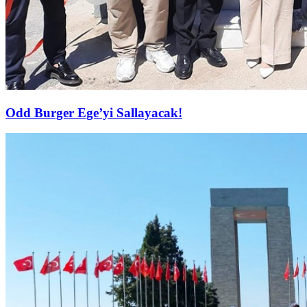
Odd Burger Ege’yi Sallayacak!