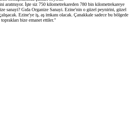
ini aratmıyor. İşte siz 750 kilometrekareden 780 bin kilometrekareye
nize sanayi? Gıda Organize Sanayi. Ezine'nin o güzel peynirini, güzel
 çalışacak. Ezine'ye iş, aş imkanı olacak. Çanakkale sadece bu bölgede
toprakları bize emanet ettiler."