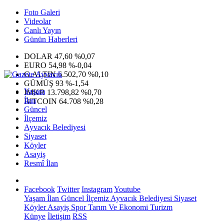
Foto Galeri
Videolar
Canlı Yayın
Günün Haberleri
DOLAR
47,60
%0,07
EURO
54,98
%-0,04
G.ALTIN
6.502,70
%0,10
GÜMÜŞ
93
%-1,54
Yaşam
IMKB
13.798,82
%0,70
İlan
BITCOIN
64.708
%0,28
Güncel
İlçemiz
Ayvacık Belediyesi
Siyaset
Köyler
Asayiş
Resmî İlan
Facebook
Twitter
Instagram
Youtube
Yaşam
İlan
Güncel
İlçemiz
Ayvacık Belediyesi
Siyaset
Köyler
Asayiş
Spor
Tarım Ve Ekonomi
Turizm
Künye
İletişim
RSS