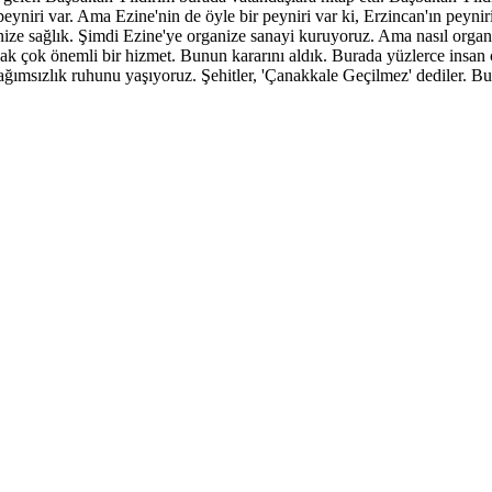
yniri var. Ama Ezine'nin de öyle bir peyniri var ki, Erzincan'ın peynir
inize sağlık. Şimdi Ezine'ye organize sanayi kuruyoruz. Ama nasıl orga
cak çok önemli bir hizmet. Bunun kararını aldık. Burada yüzlerce insan
ağımsızlık ruhunu yaşıyoruz. Şehitler, 'Çanakkale Geçilmez' dediler. Bu 