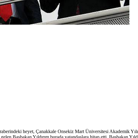
eraberindeki heyet, Çanakkale Onsekiz Mart Üniversitesi Akademik Yılı
e gelen Başbakan Yıldırım burada vatandaşlara hitap etti. Başbakan Yıl