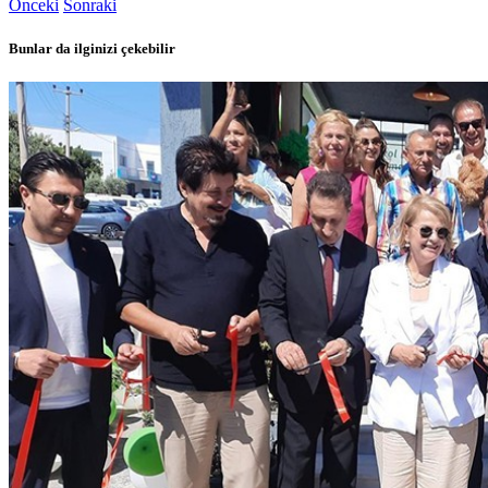
Önceki
Sonraki
Bunlar da ilginizi çekebilir