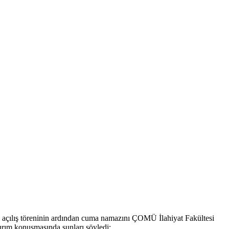
 açılış töreninin ardından cuma namazını ÇOMÜ İlahiyat Fakültesi
dırım konuşmasında şunları söyledi: