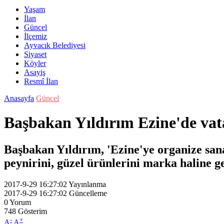
Yaşam
İlan
Güncel
İlçemiz
Ayvacık Belediyesi
Siyaset
Köyler
Asayiş
Resmî İlan
Anasayfa
Güncel
Başbakan Yıldırım Ezine'de vat
Başbakan Yıldırım, 'Ezine'ye organize san
peynirini, güzel ürünlerini marka haline g
2017-9-29 16:27:02
Yayınlanma
2017-9-29 16:27:02
Güncelleme
0
Yorum
748
Gösterim
-
+
A
A