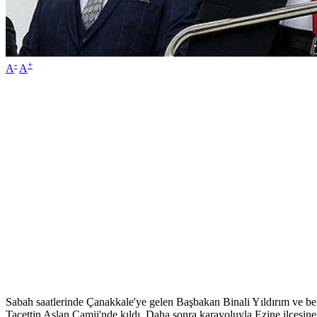
-
+
A
A
Sabah saatlerinde Çanakkale'ye gelen Başbakan Binali Yıldırım ve b
Tacettin Aslan Camii'nde kıldı. Daha sonra karayoluyla Ezine ilçesin