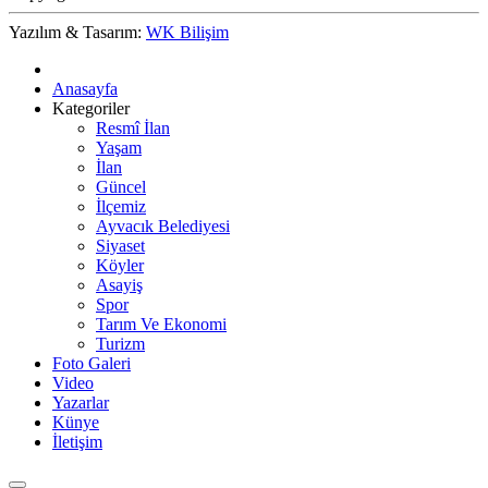
Yazılım & Tasarım:
WK Bilişim
Anasayfa
Kategoriler
Resmî İlan
Yaşam
İlan
Güncel
İlçemiz
Ayvacık Belediyesi
Siyaset
Köyler
Asayiş
Spor
Tarım Ve Ekonomi
Turizm
Foto Galeri
Video
Yazarlar
Künye
İletişim