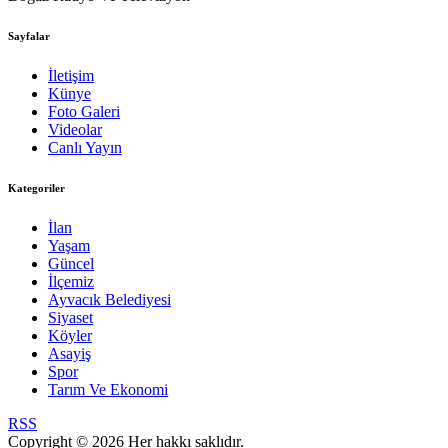
Sayfalar
İletişim
Künye
Foto Galeri
Videolar
Canlı Yayın
Kategoriler
İlan
Yaşam
Güncel
İlçemiz
Ayvacık Belediyesi
Siyaset
Köyler
Asayiş
Spor
Tarım Ve Ekonomi
RSS
Copyright © 2026 Her hakkı saklıdır.