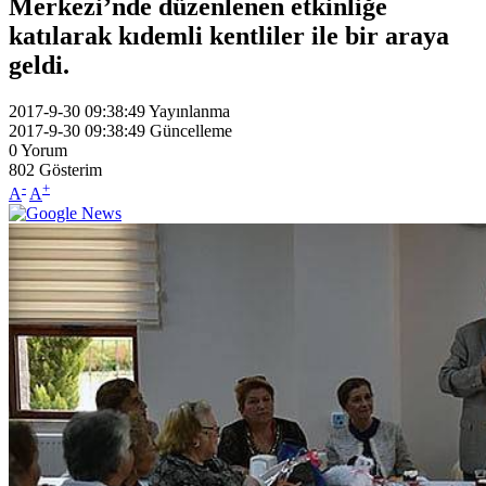
Merkezi’nde düzenlenen etkinliğe
katılarak kıdemli kentliler ile bir araya
geldi.
2017-9-30 09:38:49
Yayınlanma
2017-9-30 09:38:49
Güncelleme
0
Yorum
802
Gösterim
-
+
A
A