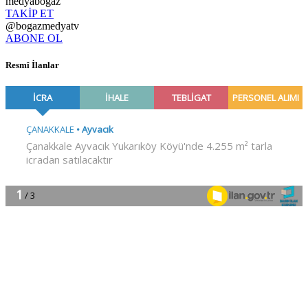
medyabogaz
TAKİP ET
@bogazmedyatv
ABONE OL
Resmî İlanlar