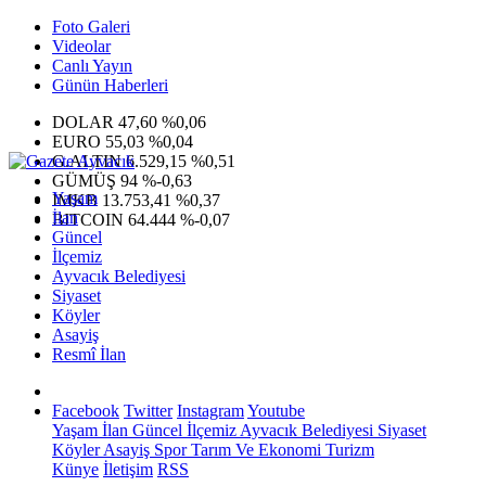
Foto Galeri
Videolar
Canlı Yayın
Günün Haberleri
DOLAR
47,60
%0,06
EURO
55,03
%0,04
G.ALTIN
6.529,15
%0,51
GÜMÜŞ
94
%-0,63
Yaşam
IMKB
13.753,41
%0,37
İlan
BITCOIN
64.444
%-0,07
Güncel
İlçemiz
Ayvacık Belediyesi
Siyaset
Köyler
Asayiş
Resmî İlan
Facebook
Twitter
Instagram
Youtube
Yaşam
İlan
Güncel
İlçemiz
Ayvacık Belediyesi
Siyaset
Köyler
Asayiş
Spor
Tarım Ve Ekonomi
Turizm
Künye
İletişim
RSS