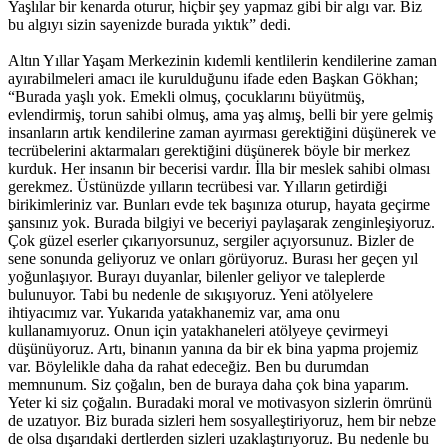
Yaşlılar bir kenarda oturur, hiçbir şey yapmaz gibi bir algı var. Biz
bu algıyı sizin sayenizde burada yıktık” dedi.
Altın Yıllar Yaşam Merkezinin kıdemli kentlilerin kendilerine zaman
ayırabilmeleri amacı ile kurulduğunu ifade eden Başkan Gökhan;
“Burada yaşlı yok. Emekli olmuş, çocuklarını büyütmüş,
evlendirmiş, torun sahibi olmuş, ama yaş almış, belli bir yere gelmiş
insanların artık kendilerine zaman ayırması gerektiğini düşünerek ve
tecrübelerini aktarmaları gerektiğini düşünerek böyle bir merkez
kurduk. Her insanın bir becerisi vardır. İlla bir meslek sahibi olması
gerekmez. Üstünüzde yılların tecrübesi var. Yılların getirdiği
birikimleriniz var. Bunları evde tek başınıza oturup, hayata geçirme
şansınız yok. Burada bilgiyi ve beceriyi paylaşarak zenginleşiyoruz.
Çok güzel eserler çıkarıyorsunuz, sergiler açıyorsunuz. Bizler de
sene sonunda geliyoruz ve onları görüyoruz. Burası her geçen yıl
yoğunlaşıyor. Burayı duyanlar, bilenler geliyor ve taleplerde
bulunuyor. Tabi bu nedenle de sıkışıyoruz. Yeni atölyelere
ihtiyacımız var. Yukarıda yatakhanemiz var, ama onu
kullanamıyoruz. Onun için yatakhaneleri atölyeye çevirmeyi
düşünüyoruz. Artı, binanın yanına da bir ek bina yapma projemiz
var. Böylelikle daha da rahat edeceğiz. Ben bu durumdan
memnunum. Siz çoğalın, ben de buraya daha çok bina yaparım.
Yeter ki siz çoğalın. Buradaki moral ve motivasyon sizlerin ömrünü
de uzatıyor. Biz burada sizleri hem sosyalleştiriyoruz, hem bir nebze
de olsa dışarıdaki dertlerden sizleri uzaklaştırıyoruz. Bu nedenle bu