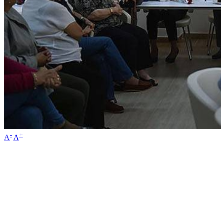
-
+
A
A