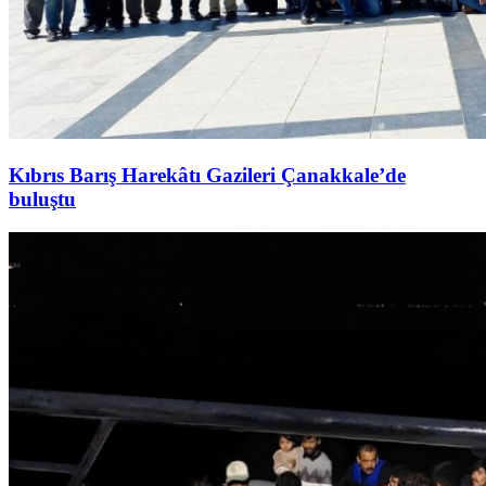
Kıbrıs Barış Harekâtı Gazileri Çanakkale’de
buluştu