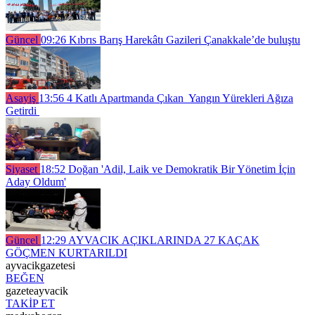
Güncel
09:26
Kıbrıs Barış Harekâtı Gazileri Çanakkale’de buluştu
Asayiş
13:56
4 Katlı Apartmanda Çıkan Yangın Yürekleri Ağıza
Getirdi
Siyaset
18:52
Doğan 'Adil, Laik ve Demokratik Bir Yönetim İçin
Aday Oldum'
Güncel
12:29
AYVACIK AÇIKLARINDA 27 KAÇAK
GÖÇMEN KURTARILDI
ayvacikgazetesi
BEĞEN
gazeteayvacik
TAKİP ET