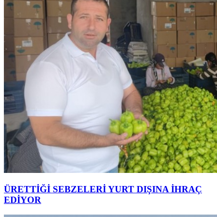
ÜRETTİĞİ SEBZELERİ YURT DIŞINA İHRAÇ
EDİYOR