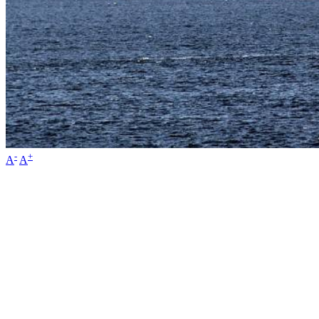
-
+
A
A