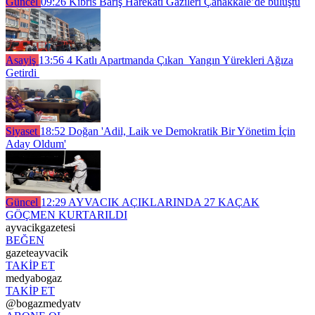
Güncel
09:26
Kıbrıs Barış Harekâtı Gazileri Çanakkale’de buluştu
Asayiş
13:56
4 Katlı Apartmanda Çıkan Yangın Yürekleri Ağıza
Getirdi
Siyaset
18:52
Doğan 'Adil, Laik ve Demokratik Bir Yönetim İçin
Aday Oldum'
Güncel
12:29
AYVACIK AÇIKLARINDA 27 KAÇAK
GÖÇMEN KURTARILDI
ayvacikgazetesi
BEĞEN
gazeteayvacik
TAKİP ET
medyabogaz
TAKİP ET
@bogazmedyatv