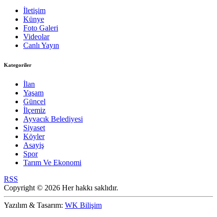
İletişim
Künye
Foto Galeri
Videolar
Canlı Yayın
Kategoriler
İlan
Yaşam
Güncel
İlçemiz
Ayvacık Belediyesi
Siyaset
Köyler
Asayiş
Spor
Tarım Ve Ekonomi
RSS
Copyright © 2026 Her hakkı saklıdır.
Yazılım & Tasarım:
WK Bilişim