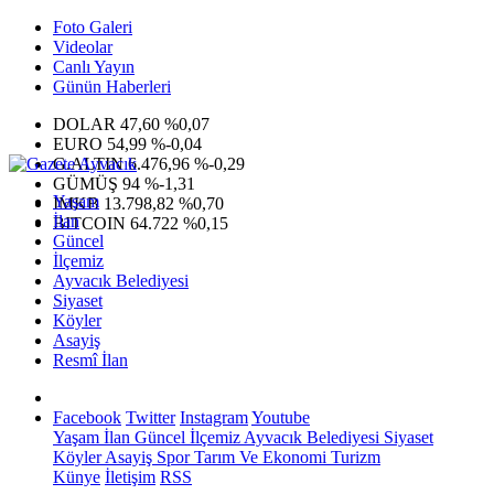
Foto Galeri
Videolar
Canlı Yayın
Günün Haberleri
DOLAR
47,60
%0,07
EURO
54,99
%-0,04
G.ALTIN
6.476,96
%-0,29
GÜMÜŞ
94
%-1,31
Yaşam
IMKB
13.798,82
%0,70
İlan
BITCOIN
64.722
%0,15
Güncel
İlçemiz
Ayvacık Belediyesi
Siyaset
Köyler
Asayiş
Resmî İlan
Facebook
Twitter
Instagram
Youtube
Yaşam
İlan
Güncel
İlçemiz
Ayvacık Belediyesi
Siyaset
Köyler
Asayiş
Spor
Tarım Ve Ekonomi
Turizm
Künye
İletişim
RSS