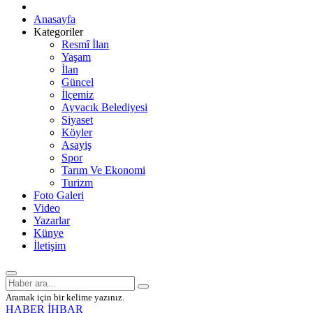
Anasayfa
Kategoriler
Resmî İlan
Yaşam
İlan
Güncel
İlçemiz
Ayvacık Belediyesi
Siyaset
Köyler
Asayiş
Spor
Tarım Ve Ekonomi
Turizm
Foto Galeri
Video
Yazarlar
Künye
İletişim
Aramak için bir kelime yazınız.
HABER İHBAR