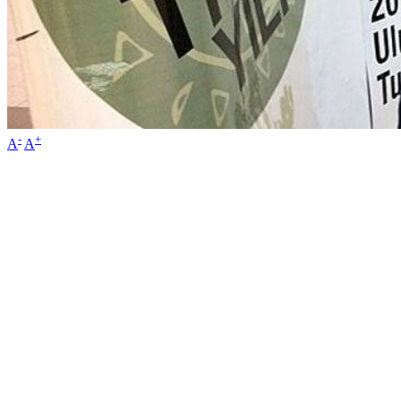
-
+
A
A