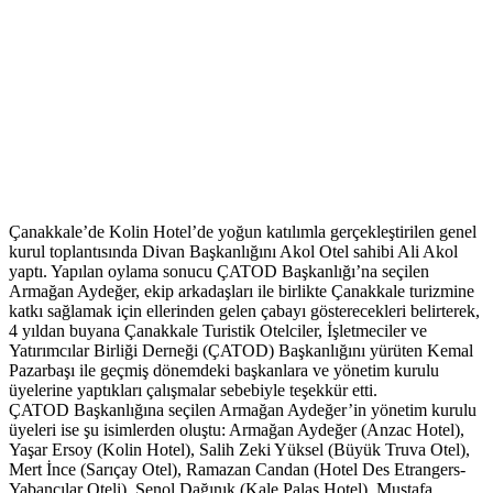
Çanakkale’de Kolin Hotel’de yoğun katılımla gerçekleştirilen genel
kurul toplantısında Divan Başkanlığını Akol Otel sahibi Ali Akol
yaptı. Yapılan oylama sonucu ÇATOD Başkanlığı’na seçilen
Armağan Aydeğer, ekip arkadaşları ile birlikte Çanakkale turizmine
katkı sağlamak için ellerinden gelen çabayı gösterecekleri belirterek,
4 yıldan buyana Çanakkale Turistik Otelciler, İşletmeciler ve
Yatırımcılar Birliği Derneği (ÇATOD) Başkanlığını yürüten Kemal
Pazarbaşı ile geçmiş dönemdeki başkanlara ve yönetim kurulu
üyelerine yaptıkları çalışmalar sebebiyle teşekkür etti.
ÇATOD Başkanlığına seçilen Armağan Aydeğer’in yönetim kurulu
üyeleri ise şu isimlerden oluştu: Armağan Aydeğer (Anzac Hotel),
Yaşar Ersoy (Kolin Hotel), Salih Zeki Yüksel (Büyük Truva Otel),
Mert İnce (Sarıçay Otel), Ramazan Candan (Hotel Des Etrangers-
Yabancılar Oteli), Şenol Dağınık (Kale Palas Hotel), Mustafa