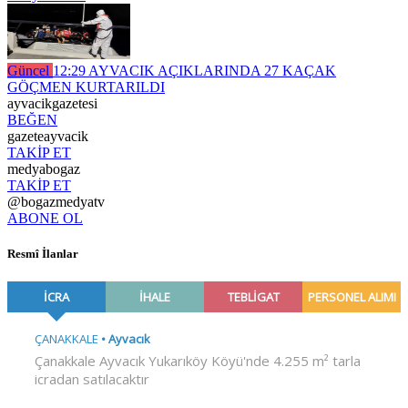
Güncel
12:29
AYVACIK AÇIKLARINDA 27 KAÇAK
GÖÇMEN KURTARILDI
ayvacikgazetesi
BEĞEN
gazeteayvacik
TAKİP ET
medyabogaz
TAKİP ET
@bogazmedyatv
ABONE OL
Resmî İlanlar