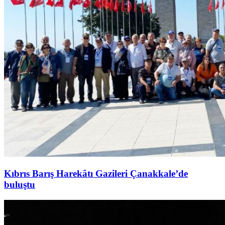
Kıbrıs Barış Harekâtı Gazileri Çanakkale’de
buluştu