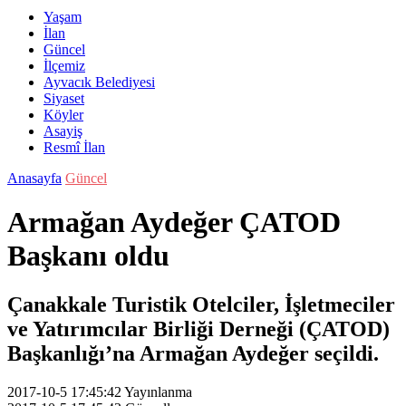
Yaşam
İlan
Güncel
İlçemiz
Ayvacık Belediyesi
Siyaset
Köyler
Asayiş
Resmî İlan
Anasayfa
Güncel
Armağan Aydeğer ÇATOD
Başkanı oldu
Çanakkale Turistik Otelciler, İşletmeciler
ve Yatırımcılar Birliği Derneği (ÇATOD)
Başkanlığı’na Armağan Aydeğer seçildi.
2017-10-5 17:45:42
Yayınlanma