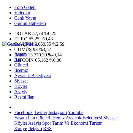
Foto Galeri
Videolar
Canlı Yayın
Günün Haberleri
DOLAR
47,74
%0,25
EURO
55,25
%0,43
G.ALTIN
6.660,55
%2,59
GÜMÜŞ
98
%3,57
Yaşam
IMKB
13.779,39
%-0,14
İlan
BITCOIN
65.162
%0,06
Güncel
İlçemiz
Ayvacık Belediyesi
Siyaset
Köyler
Asayiş
Resmî İlan
Facebook
Twitter
Instagram
Youtube
Yaşam
İlan
Güncel
İlçemiz
Ayvacık Belediyesi
Siyaset
Köyler
Asayiş
Spor
Tarım Ve Ekonomi
Turizm
Künye
İletişim
RSS