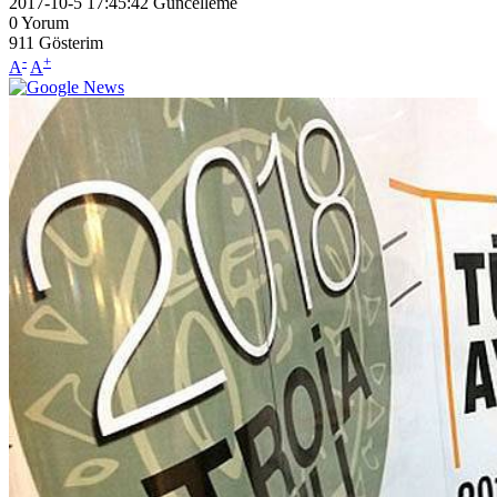
2017-10-5 17:45:42
Güncelleme
0
Yorum
911
Gösterim
-
+
A
A