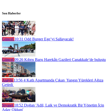
Son Haberler
Güncel
10:31
Odd Burger Ege’yi Sallayacak!
Güncel
09:26
Kıbrıs Barış Harekâtı Gazileri Çanakkale’de buluştu
Asayiş
13:56
4 Katlı Apartmanda Çıkan Yangın Yürekleri Ağıza
Getirdi
Siyaset
18:52
Doğan 'Adil, Laik ve Demokratik Bir Yönetim İçin
Aday Oldum'