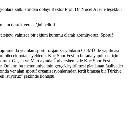
lara katkılarından dolayı Rektör Prof. Dr. Yücel Acer’e teşekkür
tam destek vereceğini belirtti.
siteyi yalnızca bir eğitim kurumu olarak görmüyoruz. Sportif
ogramında yer alan sportif organizasyonların ÇOMÜ’de yapılması
dırabilecek potansiyeldedir. Koç Spor Fest’in burada yapılması için
ıyorum. Geçen yıl Mart ayında Üniversitemizde Koç Spor Fest
r. Onların bu memnuniyetinin gerçekleştirilmesi planlanan faaliyetler
ında yer alan sportif organizasyonlarından ferdi branşta bir Türkiye
k istiyoruz” şeklinde konuştu.