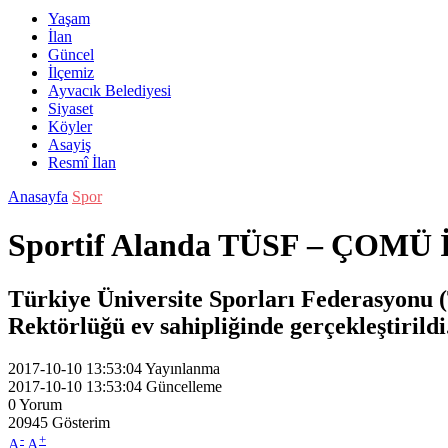
Yaşam
İlan
Güncel
İlçemiz
Ayvacık Belediyesi
Siyaset
Köyler
Asayiş
Resmî İlan
Anasayfa
Spor
Sportif Alanda TÜSF – ÇOMÜ İşb
Türkiye Üniversite Sporları Federasyonu
Rektörlüğü ev sahipliğinde gerçekleştirildi
2017-10-10 13:53:04
Yayınlanma
2017-10-10 13:53:04
Güncelleme
0
Yorum
20945
Gösterim
-
+
A
A