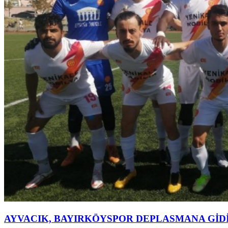
AYVACIK, BAYIRKÖYSPOR DEPLASMANA GİD