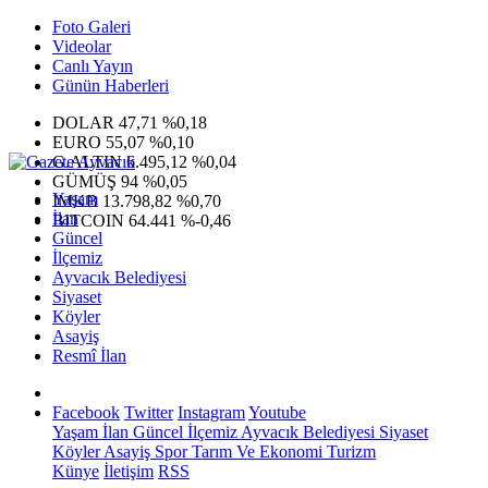
Foto Galeri
Videolar
Canlı Yayın
Günün Haberleri
DOLAR
47,71
%0,18
EURO
55,07
%0,10
G.ALTIN
6.495,12
%0,04
GÜMÜŞ
94
%0,05
Yaşam
IMKB
13.798,82
%0,70
İlan
BITCOIN
64.441
%-0,46
Güncel
İlçemiz
Ayvacık Belediyesi
Siyaset
Köyler
Asayiş
Resmî İlan
Facebook
Twitter
Instagram
Youtube
Yaşam
İlan
Güncel
İlçemiz
Ayvacık Belediyesi
Siyaset
Köyler
Asayiş
Spor
Tarım Ve Ekonomi
Turizm
Künye
İletişim
RSS