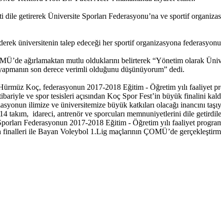
getirerek Üniversite Sporları Federasyonu’na ve sportif organizasyon
k üniversitenin talep edeceği her sportif organizasyona federasyonun 
’de ağırlamaktan mutlu olduklarını belirterek “Yönetim olarak Üniver
ği yapmanın son derece verimli olduğunu düşünüyorum” dedi.
rmüz Koç, federasyonun 2017-2018 Eğitim - Öğretim yılı faaliyet pr
ibariyle ve spor tesisleri açısından Koç Spor Fest’in büyük finalini kal
yonun ilimize ve üniversitemize büyük katkıları olacağı inancını taş
4 takım, idareci, antrenör ve sporcuları memnuniyetlerini dile getirdile
Sporları Federasyonun 2017-2018 Eğitim - Öğretim yılı faaliyet program
a finalleri ile Bayan Voleybol 1.Lig maçlarının ÇOMÜ’de gerçekleştirme