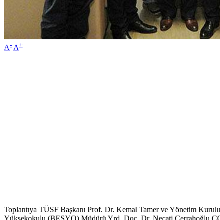
-
+
A
A
Toplantıya TÜSF Başkanı Prof. Dr. Kemal Tamer ve Yönetim Kurulu Ü
Yüksekokulu (BESYO) Müdürü Yrd. Doç. Dr. Necati Cerrahoğlu ÇOMÜ