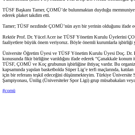
TÜSF Başkanı Tamer, ÇOMÜ’de bulunmaktan duyduğu memnuniyeti dile 
ederek plaket takdim etti.
Tamer; TÜSF nezdinde ÇOMÜ’nün ayrı bir yerinin olduğunu ifade edere
Rektör Prof. Dr. Yücel Acer ise TÜSF Yönetim Kurulu Üyelerini ÇOMÜ
faaliyetlere büyük önem veriyoruz. Böyle önemli kurumlarla işbirli
Üniversite Öğretim Üyesi ve TÜSF Yönetim Kurulu Üyesi Doç. Dr. Hü
konusunda fikir birliğine varıldığını ifade ederek “Çanakkale konum it
TÜSF, ÇOMÜ ve Koç grubunun işbirliğine ihtiyaç vardır. Bu organizas
kapsamında yapılan basketbolda Süper Lig’e terfi maçlarında, katılan 1
için bir referans teşkil edeceğini düşünmekteyim. Türkiye Üniversite 
Şampiyonası, Ünilig (Üniversiteler Spor Ligi) grup müsabakaları vey
#çomü