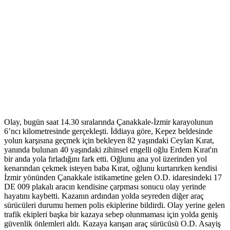
Olay, bugün saat 14.30 sıralarında Çanakkale-İzmir karayolunun
6’ncı kilometresinde gerçekleşti. İddiaya göre, Kepez beldesinde
yolun karşısına geçmek için bekleyen 82 yaşındaki Ceylan Kırat,
yanında bulunan 40 yaşındaki zihinsel engelli oğlu Erdem Kırat'ın
bir anda yola fırladığını fark etti. Oğlunu ana yol üzerinden yol
kenarından çekmek isteyen baba Kırat, oğlunu kurtarırken kendisi
İzmir yönünden Çanakkale istikametine gelen O.D. idaresindeki 17
DE 009 plakalı aracın kendisine çarpması sonucu olay yerinde
hayatını kaybetti. Kazanın ardından yolda seyreden diğer araç
sürücüleri durumu hemen polis ekiplerine bildirdi. Olay yerine gelen
trafik ekipleri başka bir kazaya sebep olunmaması için yolda geniş
güvenlik önlemleri aldı. Kazaya karışan araç sürücüsü O.D. Asayiş