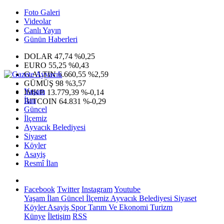
Foto Galeri
Videolar
Canlı Yayın
Günün Haberleri
DOLAR
47,74
%0,25
EURO
55,25
%0,43
G.ALTIN
6.660,55
%2,59
GÜMÜŞ
98
%3,57
Yaşam
IMKB
13.779,39
%-0,14
İlan
BITCOIN
64.831
%-0,29
Güncel
İlçemiz
Ayvacık Belediyesi
Siyaset
Köyler
Asayiş
Resmî İlan
Facebook
Twitter
Instagram
Youtube
Yaşam
İlan
Güncel
İlçemiz
Ayvacık Belediyesi
Siyaset
Köyler
Asayiş
Spor
Tarım Ve Ekonomi
Turizm
Künye
İletişim
RSS