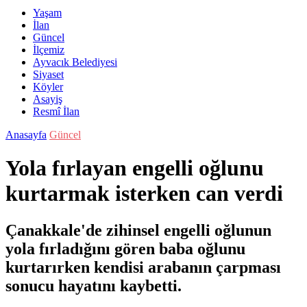
Yaşam
İlan
Güncel
İlçemiz
Ayvacık Belediyesi
Siyaset
Köyler
Asayiş
Resmî İlan
Anasayfa
Güncel
Yola fırlayan engelli oğlunu
kurtarmak isterken can verdi
Çanakkale'de zihinsel engelli oğlunun
yola fırladığını gören baba oğlunu
kurtarırken kendisi arabanın çarpması
sonucu hayatını kaybetti.