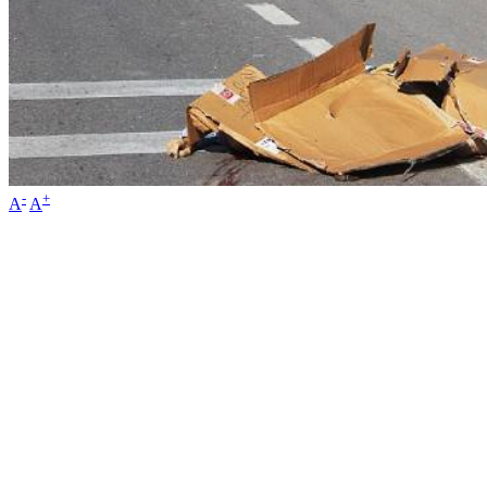
-
+
A
A