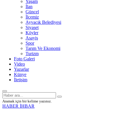
Yaşam
İlan
Güncel
İlçemiz
Ayvacık Belediyesi
Siyaset
Köyler
Asayiş
Spor
Tarım Ve Ekonomi
Turizm
Foto Galeri
Video
Yazarlar
Künye
İletişim
Aramak için bir kelime yazınız.
HABER İHBAR