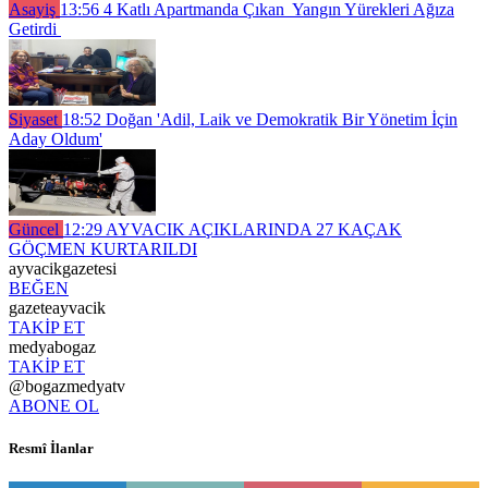
Asayiş
13:56
4 Katlı Apartmanda Çıkan Yangın Yürekleri Ağıza
Getirdi
Siyaset
18:52
Doğan 'Adil, Laik ve Demokratik Bir Yönetim İçin
Aday Oldum'
Güncel
12:29
AYVACIK AÇIKLARINDA 27 KAÇAK
GÖÇMEN KURTARILDI
ayvacikgazetesi
BEĞEN
gazeteayvacik
TAKİP ET
medyabogaz
TAKİP ET
@bogazmedyatv
ABONE OL
Resmî İlanlar