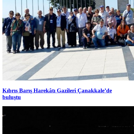
Kıbrıs Barış Harekâtı Gazileri Çanakkale’de
buluştu