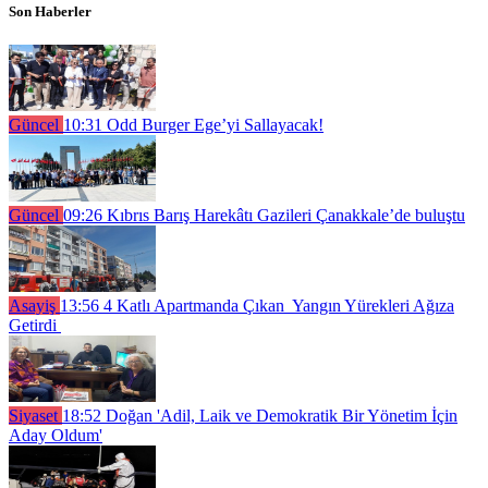
Son Haberler
Güncel
10:31
Odd Burger Ege’yi Sallayacak!
Güncel
09:26
Kıbrıs Barış Harekâtı Gazileri Çanakkale’de buluştu
Asayiş
13:56
4 Katlı Apartmanda Çıkan Yangın Yürekleri Ağıza
Getirdi
Siyaset
18:52
Doğan 'Adil, Laik ve Demokratik Bir Yönetim İçin
Aday Oldum'