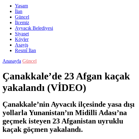
Yaşam
İlan
Güncel
İlçemiz
Ayvacık Belediyesi
Siyaset
Köyler
Asayiş
Resmî İlan
Anasayfa
Güncel
Çanakkale’de 23 Afgan kaçak
yakalandı (VİDEO)
Çanakkale’nin Ayvacık ilçesinde yasa dışı
yollarla Yunanistan’ın Midilli Adası’na
geçmek isteyen 23 Afganistan uyruklu
kaçak göçmen yakalandı.