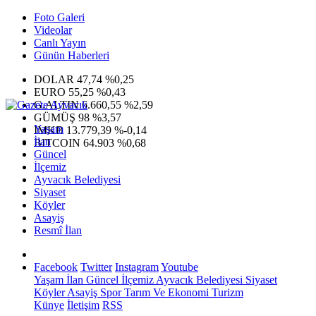
Foto Galeri
Videolar
Canlı Yayın
Günün Haberleri
DOLAR
47,74
%0,25
EURO
55,25
%0,43
G.ALTIN
6.660,55
%2,59
GÜMÜŞ
98
%3,57
Yaşam
IMKB
13.779,39
%-0,14
İlan
BITCOIN
64.903
%0,68
Güncel
İlçemiz
Ayvacık Belediyesi
Siyaset
Köyler
Asayiş
Resmî İlan
Facebook
Twitter
Instagram
Youtube
Yaşam
İlan
Güncel
İlçemiz
Ayvacık Belediyesi
Siyaset
Köyler
Asayiş
Spor
Tarım Ve Ekonomi
Turizm
Künye
İletişim
RSS