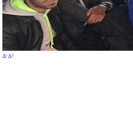
-
+
A
A