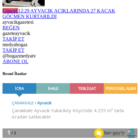
Güncel
12:29
AYVACIK AÇIKLARINDA 27 KAÇAK
GÖÇMEN KURTARILDI
ayvacikgazetesi
BEĞEN
gazeteayvacik
TAKİP ET
medyabogaz
TAKİP ET
@bogazmedyatv
ABONE OL
Resmî İlanlar