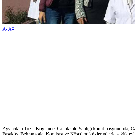
-
+
A
A
Ayvacık'ın Tuzla Köyü'nde, Çanakkale Valiliği koordinasyonunda, Çan
Paşaköy, Behramkale, Korubaşı ve Kösedere köylerinde de sağlık evleri 