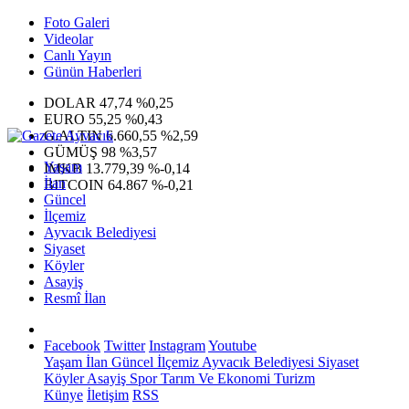
Foto Galeri
Videolar
Canlı Yayın
Günün Haberleri
DOLAR
47,74
%0,25
EURO
55,25
%0,43
G.ALTIN
6.660,55
%2,59
GÜMÜŞ
98
%3,57
Yaşam
IMKB
13.779,39
%-0,14
İlan
BITCOIN
64.867
%-0,21
Güncel
İlçemiz
Ayvacık Belediyesi
Siyaset
Köyler
Asayiş
Resmî İlan
Facebook
Twitter
Instagram
Youtube
Yaşam
İlan
Güncel
İlçemiz
Ayvacık Belediyesi
Siyaset
Köyler
Asayiş
Spor
Tarım Ve Ekonomi
Turizm
Künye
İletişim
RSS