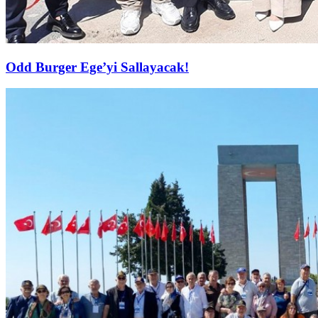
Odd Burger Ege’yi Sallayacak!