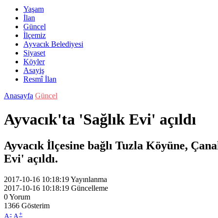
Yaşam
İlan
Güncel
İlçemiz
Ayvacık Belediyesi
Siyaset
Köyler
Asayiş
Resmî İlan
Anasayfa
Güncel
Ayvacık'ta 'Sağlık Evi' açıldı
Ayvacık İlçesine bağlı Tuzla Köyüne, Çana
Evi' açıldı.
2017-10-16 10:18:19
Yayınlanma
2017-10-16 10:18:19
Güncelleme
0
Yorum
1366
Gösterim
-
+
A
A