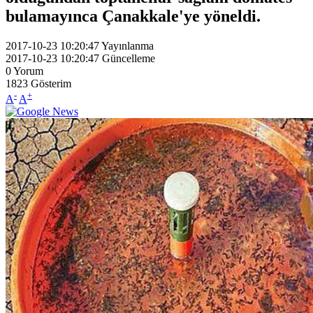
bulamayınca Çanakkale'ye yöneldi.
2017-10-23 10:20:47
Yayınlanma
2017-10-23 10:20:47
Güncelleme
0
Yorum
1823
Gösterim
-
+
A
A