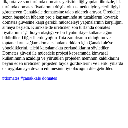
İlk, orta ve son turfanda domates yetiştiriciliği yapılan ilimizde, ilk
turfanda domates fiyatlarının düşük olması nedeniyle yeterli ilgiyi
göremeyen Çanakkale domatesine talep giderek artıyor. Üreticiler
sezon başından itibaren proje kapsamında su tuzaklarını koyarak
domates güvesine karşı gerekli mücadeleyi yapmalarının karşılığını
almaya başladı. Kumkale'de üreticiler, son turfanda domates
fiyatlarının 1,5 liraya ulaştığı ve bu fiyatın ikiye katlanacağını
bildirdiler. Diğer illerde yoğun Tuta zararlısının olduğunu ve
toptancıların sağlam domates bulamadıkları için Çanakkale'ye
yöneldiklerini, talebi karşılamakta zorlandıklarını söylediler.
Domates güvesi ile mücadele projesi kapsamında kimyasal
kullanımının azaldığı ve yürütülen projeden memnun kaldıklarını
beyan eden üreticiler, projeden fayda gördüklerini ve ileriki yıllarda
da uygulamaya devam edilmesinin iyi olacağını dile getirdiler.
#domates
#çanakkale domates