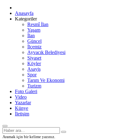
Anasayfa
Kategoriler
Resmî İlan
Yaşam
İlan
Güncel
İlçemiz
Ayvacık Belediyesi
Siyaset
Köyler
Asayiş
Spor
Tarım Ve Ekonomi
Turizm
Foto Galeri
Video
Yazarlar
Künye
İletişim
Aramak için bir kelime yazınız.