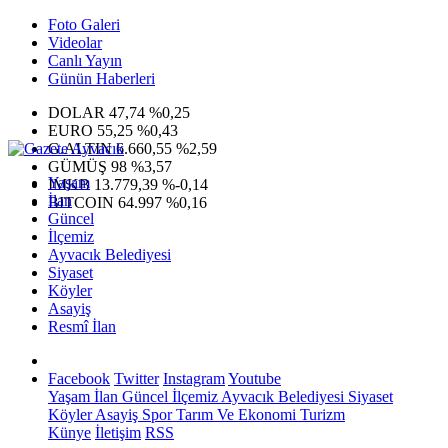
Foto Galeri
Videolar
Canlı Yayın
Günün Haberleri
DOLAR
47,74
%0,25
EURO
55,25
%0,43
G.ALTIN
6.660,55
%2,59
GÜMÜŞ
98
%3,57
Yaşam
IMKB
13.779,39
%-0,14
İlan
BITCOIN
64.997
%0,16
Güncel
İlçemiz
Ayvacık Belediyesi
Siyaset
Köyler
Asayiş
Resmî İlan
Facebook
Twitter
Instagram
Youtube
Yaşam
İlan
Güncel
İlçemiz
Ayvacık Belediyesi
Siyaset
Köyler
Asayiş
Spor
Tarım Ve Ekonomi
Turizm
Künye
İletişim
RSS