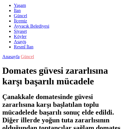
Yaşam
İlan
Güncel
İlçemiz
Ayvacık Belediyesi
Siyaset
Köyler
Asayiş
Resmî İlan
Anasayfa
Güncel
Domates güvesi zararlısına
karşı başarılı mücadele
Çanakkale domatesinde güvesi
zararlısına karşı başlatılan toplu
mücadelede başarılı sonuç elde edildi.
Diğer illerde yoğun tuta zararlısının
olduğundan toptancılar sağlam domates