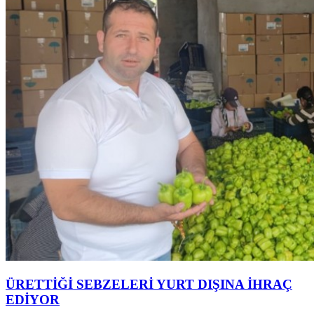
ÜRETTİĞİ SEBZELERİ YURT DIŞINA İHRAÇ
EDİYOR