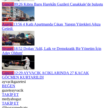
Güncel
09:26
Kıbrıs Barış Harekâtı Gazileri Çanakkale’de buluştu
Asayiş
13:56
4 Katlı Apartmanda Çıkan Yangın Yürekleri Ağıza
Getirdi
Siyaset
18:52
Doğan 'Adil, Laik ve Demokratik Bir Yönetim İçin
Aday Oldum'
Güncel
12:29
AYVACIK AÇIKLARINDA 27 KAÇAK
GÖÇMEN KURTARILDI
ayvacikgazetesi
BEĞEN
gazeteayvacik
TAKİP ET
medyabogaz
TAKİP ET
@bogazmedyatv