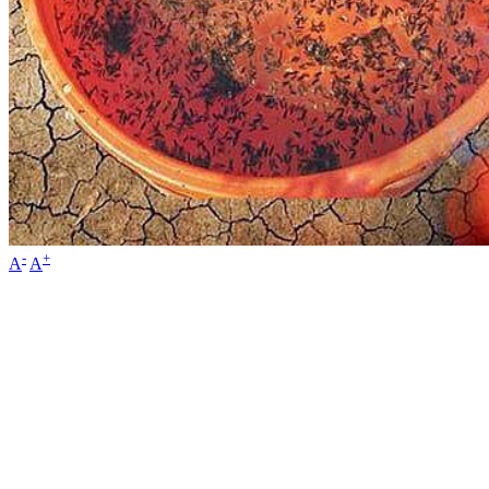
-
+
A
A