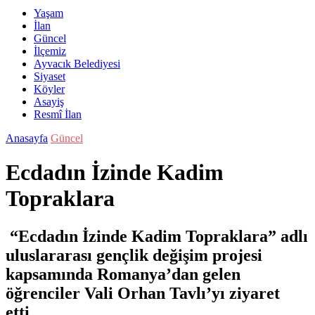
Yaşam
İlan
Güncel
İlçemiz
Ayvacık Belediyesi
Siyaset
Köyler
Asayiş
Resmî İlan
Anasayfa
Güncel
Ecdadın İzinde Kadim
Topraklara
“Ecdadın İzinde Kadim Topraklara” adlı
uluslararası gençlik değişim projesi
kapsamında Romanya’dan gelen
öğrenciler Vali Orhan Tavlı’yı ziyaret
etti.