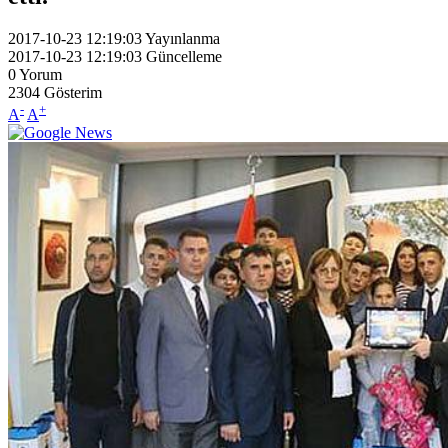
2017-10-23 12:19:03
Yayınlanma
2017-10-23 12:19:03
Güncelleme
0
Yorum
2304
Gösterim
-
+
A
A