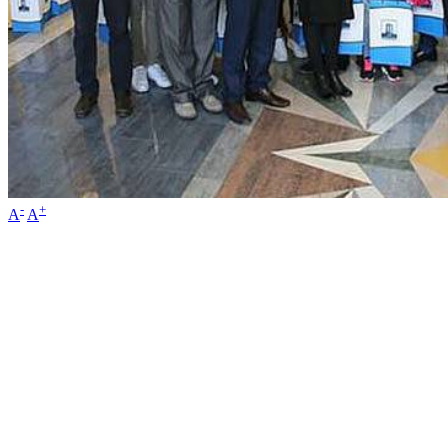
-
+
A
A