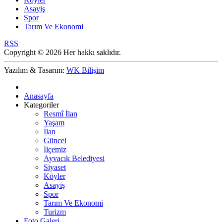
Asayiş
Spor
Tarım Ve Ekonomi
RSS
Copyright © 2026 Her hakkı saklıdır.
Yazılım & Tasarım:
WK Bilişim
Anasayfa
Kategoriler
Resmî İlan
Yaşam
İlan
Güncel
İlçemiz
Ayvacık Belediyesi
Siyaset
Köyler
Asayiş
Spor
Tarım Ve Ekonomi
Turizm
Foto Galeri