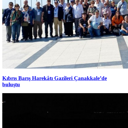
Kıbrıs Barış Harekâtı Gazileri Çanakkale’de
buluştu