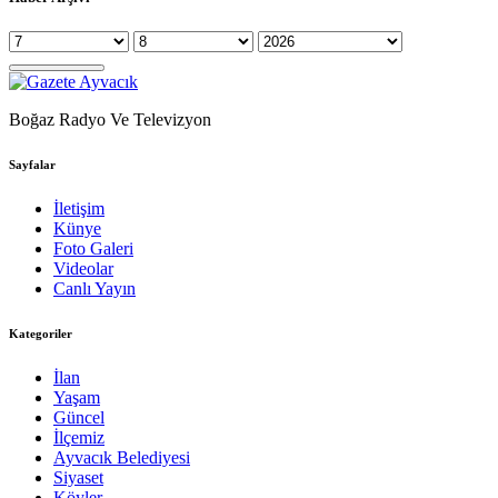
Boğaz Radyo Ve Televizyon
Sayfalar
İletişim
Künye
Foto Galeri
Videolar
Canlı Yayın
Kategoriler
İlan
Yaşam
Güncel
İlçemiz
Ayvacık Belediyesi
Siyaset
Köyler