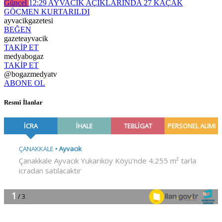
Güncel
12:29
AYVACIK AÇIKLARINDA 27 KAÇAK
GÖÇMEN KURTARILDI
ayvacikgazetesi
BEĞEN
gazeteayvacik
TAKİP ET
medyabogaz
TAKİP ET
@bogazmedyatv
ABONE OL
Resmî İlanlar