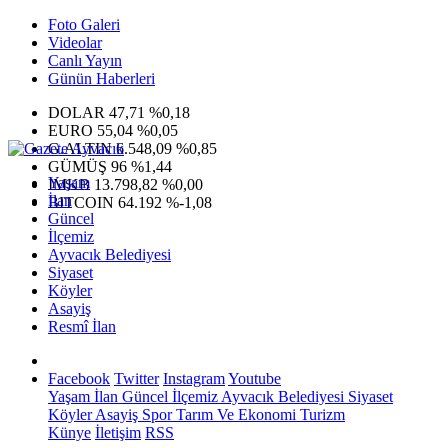
Foto Galeri
Videolar
Canlı Yayın
Günün Haberleri
DOLAR
47,71
%0,18
EURO
55,04
%0,05
G.ALTIN
6.548,09
%0,85
GÜMÜŞ
96
%1,44
Yaşam
IMKB
13.798,82
%0,00
İlan
BITCOIN
64.192
%-1,08
Güncel
İlçemiz
Ayvacık Belediyesi
Siyaset
Köyler
Asayiş
Resmî İlan
Facebook
Twitter
Instagram
Youtube
Yaşam
İlan
Güncel
İlçemiz
Ayvacık Belediyesi
Siyaset
Köyler
Asayiş
Spor
Tarım Ve Ekonomi
Turizm
Künye
İletişim
RSS