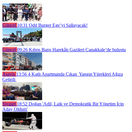
Güncel
10:31
Odd Burger Ege’yi Sallayacak!
Güncel
09:26
Kıbrıs Barış Harekâtı Gazileri Çanakkale’de buluştu
Asayiş
13:56
4 Katlı Apartmanda Çıkan Yangın Yürekleri Ağıza
Getirdi
Siyaset
18:52
Doğan 'Adil, Laik ve Demokratik Bir Yönetim İçin
Aday Oldum'