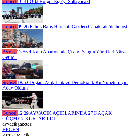
Güncel
10:31
Odd Burger Ege’yi Sallayacak!
Güncel
09:26
Kıbrıs Barış Harekâtı Gazileri Çanakkale’de buluştu
Asayiş
13:56
4 Katlı Apartmanda Çıkan Yangın Yürekleri Ağıza
Getirdi
Siyaset
18:52
Doğan 'Adil, Laik ve Demokratik Bir Yönetim İçin
Aday Oldum'
Güncel
12:29
AYVACIK AÇIKLARINDA 27 KAÇAK
GÖÇMEN KURTARILDI
ayvacikgazetesi
BEĞEN
gazeteayvacik