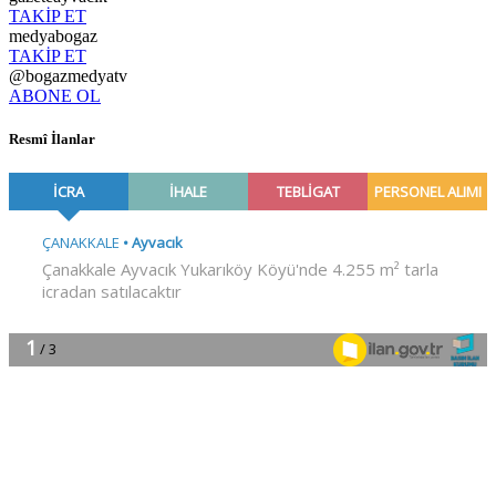
TAKİP ET
medyabogaz
TAKİP ET
@bogazmedyatv
ABONE OL
Resmî İlanlar