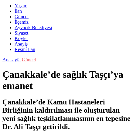
Yaşam
İlan
Güncel
İlçemiz
Ayvacık Belediyesi
Siyaset
Köyler
Asayiş
Resmî İlan
Anasayfa
Güncel
Çanakkale’de sağlık Taşçı’ya
emanet
Çanakkale’de Kamu Hastaneleri
Birliğinin kaldırılması ile oluşturulan
yeni sağlık teşkilatlanmasının en tepesine
Dr. Ali Taşçı getirildi.