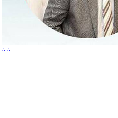
-
+
A
A