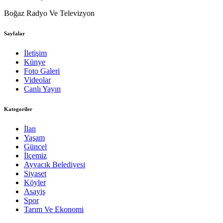
Boğaz Radyo Ve Televizyon
Sayfalar
İletişim
Künye
Foto Galeri
Videolar
Canlı Yayın
Kategoriler
İlan
Yaşam
Güncel
İlçemiz
Ayvacık Belediyesi
Siyaset
Köyler
Asayiş
Spor
Tarım Ve Ekonomi