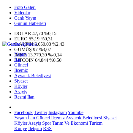
Foto Galeri
Videolar
Canlı Yayın
Günün Haberleri
DOLAR
47,70
%0,15
EURO
55,19
%0,31
G.ALTIN
6.650,03
%2,43
GÜMÜŞ
97
%3,07
Yaşam
IMKB
13.779,39
%-0,14
İlan
BITCOIN
64.844
%0,50
Güncel
İlçemiz
Ayvacık Belediyesi
Siyaset
Köyler
Asayiş
Resmî İlan
Facebook
Twitter
Instagram
Youtube
Yaşam
İlan
Güncel
İlçemiz
Ayvacık Belediyesi
Siyaset
Köyler
Asayiş
Spor
Tarım Ve Ekonomi
Turizm
Künye
İletişim
RSS