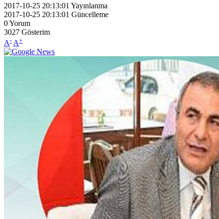
2017-10-25 20:13:01
Yayınlanma
2017-10-25 20:13:01
Güncelleme
0
Yorum
3027
Gösterim
-
+
A
A