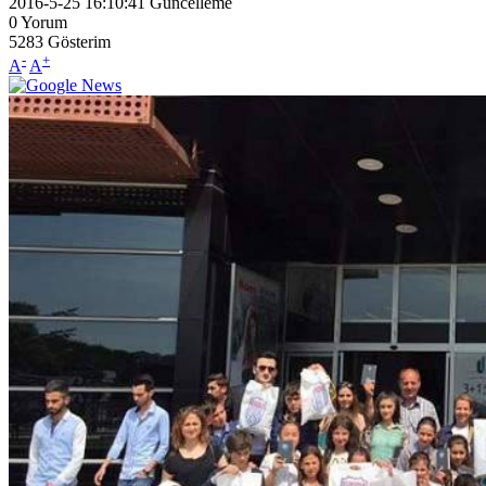
2016-5-25 16:10:41
Güncelleme
0
Yorum
5283
Gösterim
-
+
A
A