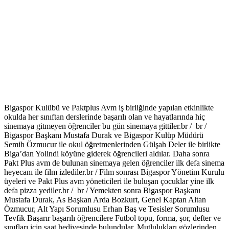
Bigaspor Kulübü ve Paktplus Avm iş birliğinde yapılan etkinlikte
okulda her sınıftan derslerinde başarılı olan ve hayatlarında hiç
sinemaya gitmeyen öğrenciler bu gün sinemaya gittiler.br / br /
Bigaspor Başkanı Mustafa Durak ve Bigaspor Kulüp Müdürü
Semih Özmucur ile okul öğretmenlerinden Gülşah Deler ile birlikte
Biga’dan Yolindi köyüne giderek öğrencileri aldılar. Daha sonra
Pakt Plus avm de bulunan sinemaya gelen öğrenciler ilk defa sinema
heyecanı ile film izlediler.br / Film sonrası Bigaspor Yönetim Kurulu
üyeleri ve Pakt Plus avm yöneticileri ile buluşan çocuklar yine ilk
defa pizza yediler.br / br / Yemekten sonra Bigaspor Başkanı
Mustafa Durak, As Başkan Arda Bozkurt, Genel Kaptan Altan
Özmucur, Alt Yapı Sorumlusu Erhan Baş ve Tesisler Sorumlusu
Tevfik Başarır başarılı öğrencilere Futbol topu, forma, şor, defter ve
sınıfları için saat hediyesinde bulundular. Mutlulukları gözlerinden