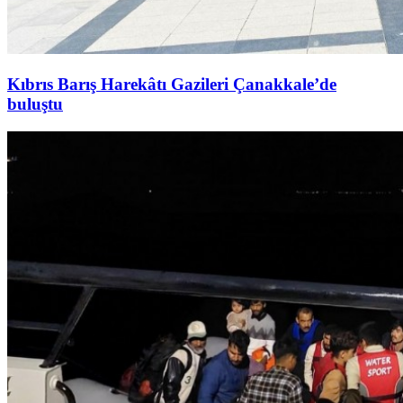
Kıbrıs Barış Harekâtı Gazileri Çanakkale’de
buluştu