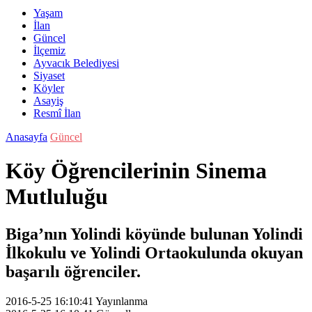
Yaşam
İlan
Güncel
İlçemiz
Ayvacık Belediyesi
Siyaset
Köyler
Asayiş
Resmî İlan
Anasayfa
Güncel
Köy Öğrencilerinin Sinema
Mutluluğu
Biga’nın Yolindi köyünde bulunan Yolindi
İlkokulu ve Yolindi Ortaokulunda okuyan
başarılı öğrenciler.
2016-5-25 16:10:41
Yayınlanma