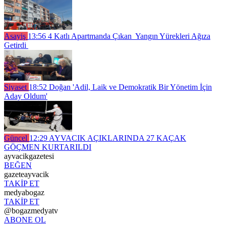
Asayiş
13:56
4 Katlı Apartmanda Çıkan Yangın Yürekleri Ağıza
Getirdi
Siyaset
18:52
Doğan 'Adil, Laik ve Demokratik Bir Yönetim İçin
Aday Oldum'
Güncel
12:29
AYVACIK AÇIKLARINDA 27 KAÇAK
GÖÇMEN KURTARILDI
ayvacikgazetesi
BEĞEN
gazeteayvacik
TAKİP ET
medyabogaz
TAKİP ET
@bogazmedyatv
ABONE OL