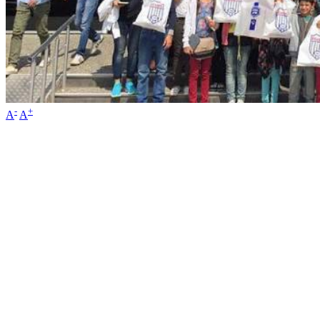
-
+
A
A