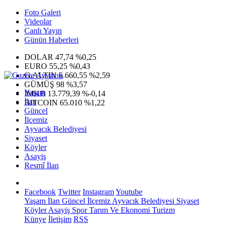
Foto Galeri
Videolar
Canlı Yayın
Günün Haberleri
DOLAR
47,74
%0,25
EURO
55,25
%0,43
G.ALTIN
6.660,55
%2,59
GÜMÜŞ
98
%3,57
Yaşam
IMKB
13.779,39
%-0,14
İlan
BITCOIN
65.010
%1,22
Güncel
İlçemiz
Ayvacık Belediyesi
Siyaset
Köyler
Asayiş
Resmî İlan
Facebook
Twitter
Instagram
Youtube
Yaşam
İlan
Güncel
İlçemiz
Ayvacık Belediyesi
Siyaset
Köyler
Asayiş
Spor
Tarım Ve Ekonomi
Turizm
Künye
İletişim
RSS