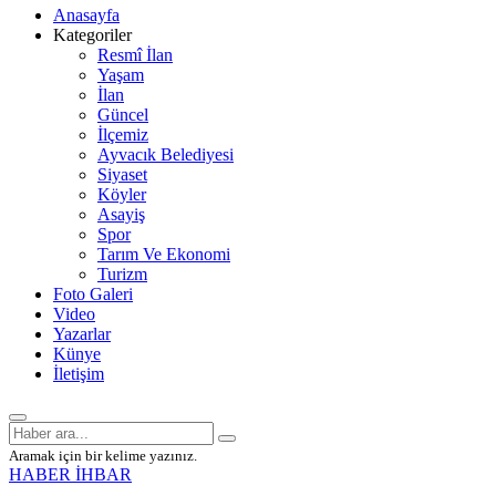
Anasayfa
Kategoriler
Resmî İlan
Yaşam
İlan
Güncel
İlçemiz
Ayvacık Belediyesi
Siyaset
Köyler
Asayiş
Spor
Tarım Ve Ekonomi
Turizm
Foto Galeri
Video
Yazarlar
Künye
İletişim
Aramak için bir kelime yazınız.
HABER İHBAR