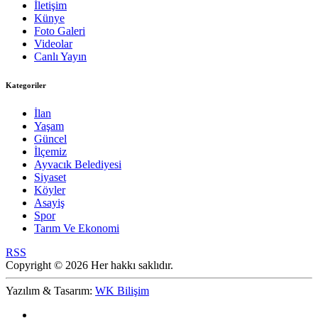
İletişim
Künye
Foto Galeri
Videolar
Canlı Yayın
Kategoriler
İlan
Yaşam
Güncel
İlçemiz
Ayvacık Belediyesi
Siyaset
Köyler
Asayiş
Spor
Tarım Ve Ekonomi
RSS
Copyright © 2026 Her hakkı saklıdır.
Yazılım & Tasarım:
WK Bilişim