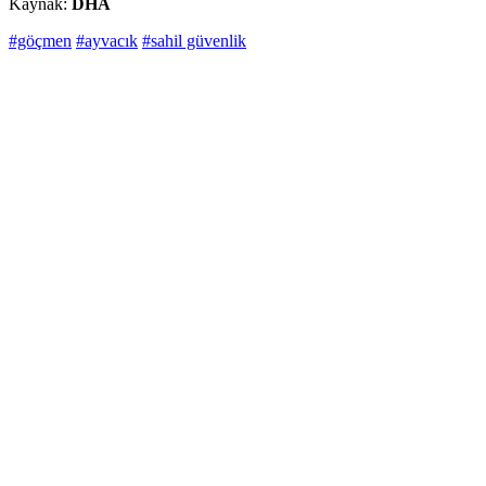
Kaynak:
DHA
#göçmen
#ayvacık
#sahil güvenlik