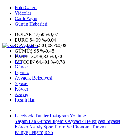
Foto Galeri
Videolar
Canlı Yayın
Günün Haberleri
DOLAR
47,60
%0,07
EURO
54,99
%-0,04
G.ALTIN
6.501,08
%0,08
GÜMÜŞ
95
%-0,45
Yaşam
IMKB
13.798,82
%0,70
İlan
BITCOIN
64.401
%-0,78
Güncel
İlçemiz
Ayvacık Belediyesi
Siyaset
Köyler
Asayiş
Resmî İlan
Facebook
Twitter
Instagram
Youtube
Yaşam
İlan
Güncel
İlçemiz
Ayvacık Belediyesi
Siyaset
Köyler
Asayiş
Spor
Tarım Ve Ekonomi
Turizm
Künye
İletişim
RSS