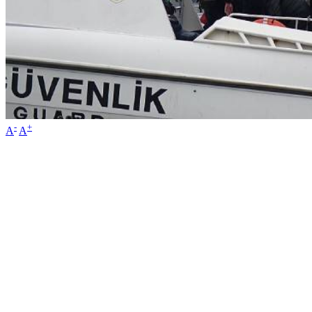
-
+
A
A