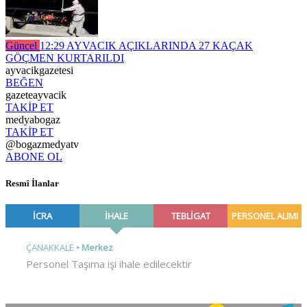
Güncel
12:29
AYVACIK AÇIKLARINDA 27 KAÇAK
GÖÇMEN KURTARILDI
ayvacikgazetesi
BEĞEN
gazeteayvacik
TAKİP ET
medyabogaz
TAKİP ET
@bogazmedyatv
ABONE OL
Resmî İlanlar