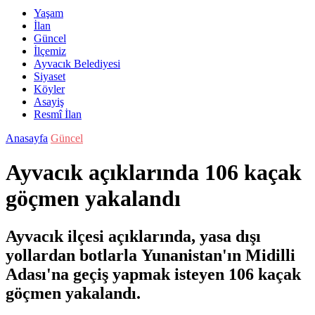
Yaşam
İlan
Güncel
İlçemiz
Ayvacık Belediyesi
Siyaset
Köyler
Asayiş
Resmî İlan
Anasayfa
Güncel
Ayvacık açıklarında 106 kaçak
göçmen yakalandı
Ayvacık ilçesi açıklarında, yasa dışı
yollardan botlarla Yunanistan'ın Midilli
Adası'na geçiş yapmak isteyen 106 kaçak
göçmen yakalandı.