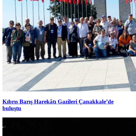
Kıbrıs Barış Harekâtı Gazileri Çanakkale’de
buluştu