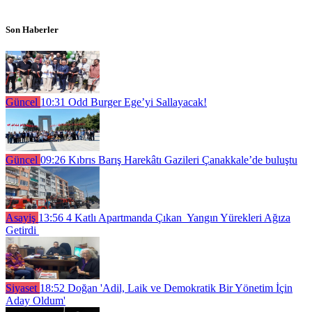
Son Haberler
Güncel
10:31
Odd Burger Ege’yi Sallayacak!
Güncel
09:26
Kıbrıs Barış Harekâtı Gazileri Çanakkale’de buluştu
Asayiş
13:56
4 Katlı Apartmanda Çıkan Yangın Yürekleri Ağıza
Getirdi
Siyaset
18:52
Doğan 'Adil, Laik ve Demokratik Bir Yönetim İçin
Aday Oldum'