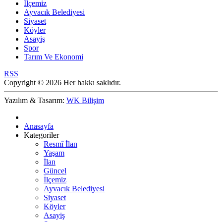
İlçemiz
Ayvacık Belediyesi
Siyaset
Köyler
Asayiş
Spor
Tarım Ve Ekonomi
RSS
Copyright © 2026 Her hakkı saklıdır.
Yazılım & Tasarım:
WK Bilişim
Anasayfa
Kategoriler
Resmî İlan
Yaşam
İlan
Güncel
İlçemiz
Ayvacık Belediyesi
Siyaset
Köyler
Asayiş