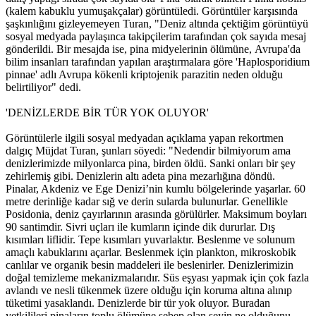
(kalem kabuklu yumuşakçalar) görüntüledi. Görüntüler karşısında
şaşkınlığını gizleyemeyen Turan, "Deniz altında çektiğim görüntüyü
sosyal medyada paylaşınca takipçilerim tarafından çok sayıda mesaj
gönderildi. Bir mesajda ise, pina midyelerinin ölümüne, Avrupa'da
bilim insanları tarafından yapılan araştırmalara göre 'Haplosporidium
pinnae' adlı Avrupa kökenli kriptojenik parazitin neden olduğu
belirtiliyor" dedi.
'DENİZLERDE BİR TÜR YOK OLUYOR'
Görüntülerle ilgili sosyal medyadan açıklama yapan rekortmen
dalgıç Müjdat Turan, şunları söyedi: "Nedendir bilmiyorum ama
denizlerimizde milyonlarca pina, birden öldü. Sanki onları bir şey
zehirlemiş gibi. Denizlerin altı adeta pina mezarlığına döndü.
Pinalar, Akdeniz ve Ege Denizi’nin kumlu bölgelerinde yaşarlar. 60
metre derinliğe kadar sığ ve derin sularda bulunurlar. Genellikle
Posidonia, deniz çayırlarının arasında görülürler. Maksimum boyları
90 santimdir. Sivri uçları ile kumların içinde dik dururlar. Dış
kısımları liflidir. Tepe kısımları yuvarlaktır. Beslenme ve solunum
amaçlı kabuklarını açarlar. Beslenmek için plankton, mikroskobik
canlılar ve organik besin maddeleri ile beslenirler. Denizlerimizin
doğal temizleme mekanizmalarıdır. Süs eşyası yapmak için çok fazla
avlandı ve nesli tükenmek üzere olduğu için koruma altına alınıp
tüketimi yasaklandı. Denizlerde bir tür yok oluyor. Buradan
yetkilileri pinaların toplu ölümüne sebep olan şeyin ne olduğunu