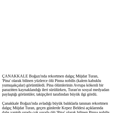
ÇANAKKALE Boğazı'nda rekortmen dalgıç Müjdat Turan,
'Pina' olarak bilinen yüzlerce ölü Pinna nobilis (kalem kabuklu
yumuşakçalar) görüntüledi. Pina ölümlerinin Avrupa kökenli bir
parazitten kaynaklandığı ileri sürülürken, Turan'ın sosyal medyadan
paylaştığı görüntüler, takipçileri tarafından büyük ilgi gördü.
Çanakkale Boğazı'nda avladığı büyük balıklarla tanınan rekortmen
dalgıç Müjdat Turan, geçen günlerde Kepez Beldesi açıklarında
dalış yaptığı sırada çok sayıda ölü 'Pina' olarak bilinen Pinna nobilis