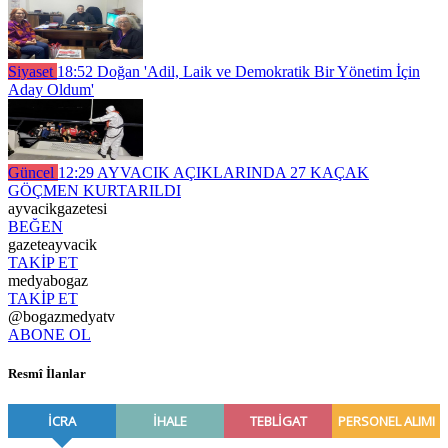
Siyaset
18:52
Doğan 'Adil, Laik ve Demokratik Bir Yönetim İçin
Aday Oldum'
Güncel
12:29
AYVACIK AÇIKLARINDA 27 KAÇAK
GÖÇMEN KURTARILDI
ayvacikgazetesi
BEĞEN
gazeteayvacik
TAKİP ET
medyabogaz
TAKİP ET
@bogazmedyatv
ABONE OL
Resmî İlanlar