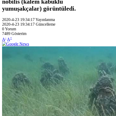
nobilis (kalem kabuklu
yumuşakçalar) görüntüledi.
2020-4-23 19:34:17
Yayınlanma
2020-4-23 19:34:17
Güncelleme
0
Yorum
7489
Gösterim
-
+
A
A