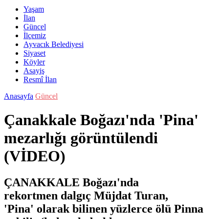
Yaşam
İlan
Güncel
İlçemiz
Ayvacık Belediyesi
Siyaset
Köyler
Asayiş
Resmî İlan
Anasayfa
Güncel
Çanakkale Boğazı'nda 'Pina'
mezarlığı görüntülendi
(VİDEO)
ÇANAKKALE Boğazı'nda
rekortmen dalgıç Müjdat Turan,
'Pina' olarak bilinen yüzlerce ölü Pinna