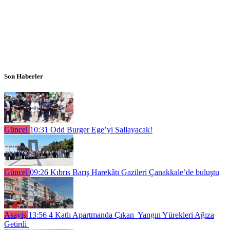
Son Haberler
Güncel
10:31
Odd Burger Ege’yi Sallayacak!
Güncel
09:26
Kıbrıs Barış Harekâtı Gazileri Çanakkale’de buluştu
Asayiş
13:56
4 Katlı Apartmanda Çıkan Yangın Yürekleri Ağıza
Getirdi