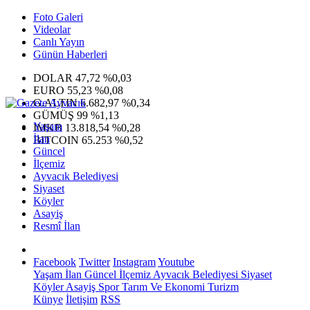
Foto Galeri
Videolar
Canlı Yayın
Günün Haberleri
DOLAR
47,72
%0,03
EURO
55,23
%0,08
G.ALTIN
6.682,97
%0,34
GÜMÜŞ
99
%1,13
Yaşam
IMKB
13.818,54
%0,28
İlan
BITCOIN
65.253
%0,52
Güncel
İlçemiz
Ayvacık Belediyesi
Siyaset
Köyler
Asayiş
Resmî İlan
Facebook
Twitter
Instagram
Youtube
Yaşam
İlan
Güncel
İlçemiz
Ayvacık Belediyesi
Siyaset
Köyler
Asayiş
Spor
Tarım Ve Ekonomi
Turizm
Künye
İletişim
RSS