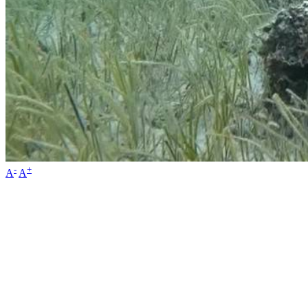
-
+
A
A