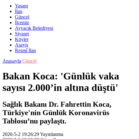
Yaşam
İlan
Güncel
İlçemiz
Ayvacık Belediyesi
Siyaset
Köyler
Asayiş
Resmî İlan
Anasayfa
Güncel
Bakan Koca: 'Günlük vaka
sayısı 2.000’in altına düştü'
Sağlık Bakanı Dr. Fahrettin Koca,
Türkiye'nin Günlük Koronavirüs
Tablosu’nu paylaştı.
2020-5-2 19:26:29
Yayınlanma