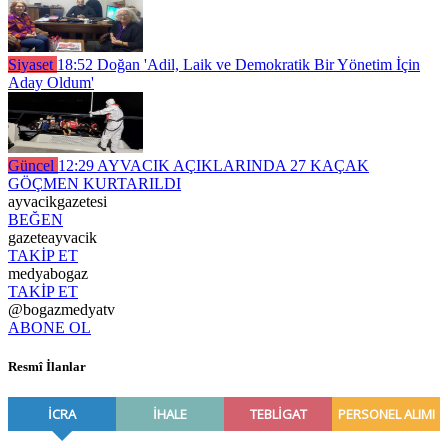
Siyaset
18:52
Doğan 'Adil, Laik ve Demokratik Bir Yönetim İçin
Aday Oldum'
Güncel
12:29
AYVACIK AÇIKLARINDA 27 KAÇAK
GÖÇMEN KURTARILDI
ayvacikgazetesi
BEĞEN
gazeteayvacik
TAKİP ET
medyabogaz
TAKİP ET
@bogazmedyatv
ABONE OL
Resmî İlanlar