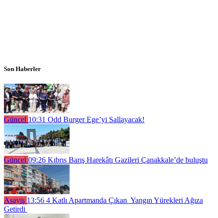
Son Haberler
Güncel
10:31
Odd Burger Ege’yi Sallayacak!
Güncel
09:26
Kıbrıs Barış Harekâtı Gazileri Çanakkale’de buluştu
Asayiş
13:56
4 Katlı Apartmanda Çıkan Yangın Yürekleri Ağıza
Getirdi