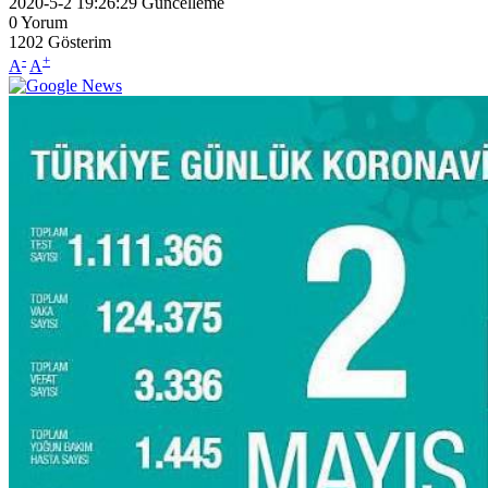
2020-5-2 19:26:29
Güncelleme
0
Yorum
1202
Gösterim
-
+
A
A