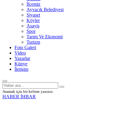
İlçemiz
Ayvacık Belediyesi
Siyaset
Köyler
Asayiş
Spor
Tarım Ve Ekonomi
Turizm
Foto Galeri
Video
Yazarlar
Künye
İletişim
Aramak için bir kelime yazınız.
HABER İHBAR