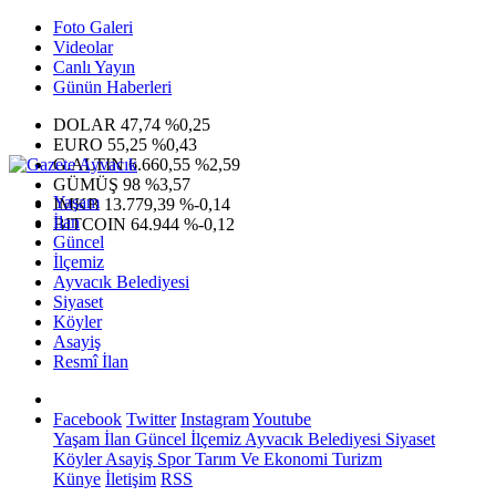
Foto Galeri
Videolar
Canlı Yayın
Günün Haberleri
DOLAR
47,74
%0,25
EURO
55,25
%0,43
G.ALTIN
6.660,55
%2,59
GÜMÜŞ
98
%3,57
Yaşam
IMKB
13.779,39
%-0,14
İlan
BITCOIN
64.944
%-0,12
Güncel
İlçemiz
Ayvacık Belediyesi
Siyaset
Köyler
Asayiş
Resmî İlan
Facebook
Twitter
Instagram
Youtube
Yaşam
İlan
Güncel
İlçemiz
Ayvacık Belediyesi
Siyaset
Köyler
Asayiş
Spor
Tarım Ve Ekonomi
Turizm
Künye
İletişim
RSS