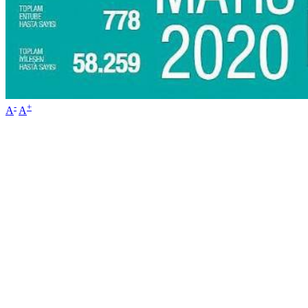
-
+
A
A