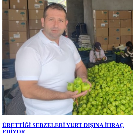
ÜRETTİĞİ SEBZELERİ YURT DIŞINA İHRAÇ
EDİYOR