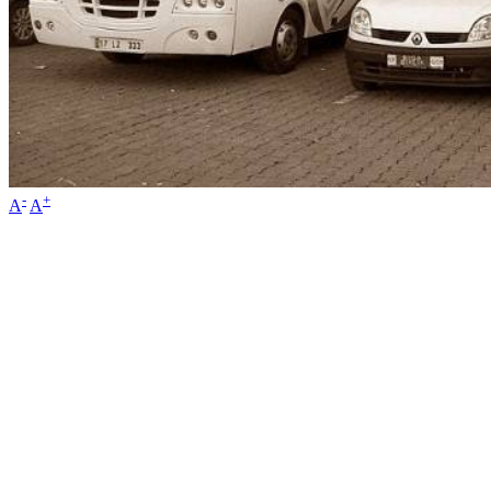
-
+
A
A