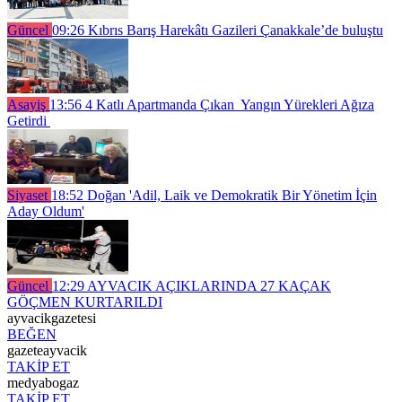
Güncel
09:26
Kıbrıs Barış Harekâtı Gazileri Çanakkale’de buluştu
Asayiş
13:56
4 Katlı Apartmanda Çıkan Yangın Yürekleri Ağıza
Getirdi
Siyaset
18:52
Doğan 'Adil, Laik ve Demokratik Bir Yönetim İçin
Aday Oldum'
Güncel
12:29
AYVACIK AÇIKLARINDA 27 KAÇAK
GÖÇMEN KURTARILDI
ayvacikgazetesi
BEĞEN
gazeteayvacik
TAKİP ET
medyabogaz
TAKİP ET