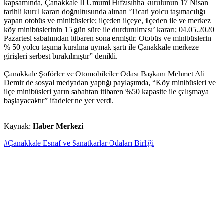
kapsamında, Çanakkale İl Umumi Hıfzısıhha kurulunun 17 Nisan
tarihli kurul kararı doğrultusunda alınan ‘Ticari yolcu taşımacılığı
yapan otobüs ve minibüslerle; ilçeden ilçeye, ilçeden ile ve merkez
köy minibüslerinin 15 gün süre ile durdurulması’ kararı; 04.05.2020
Pazartesi sabahından itibaren sona ermiştir. Otobüs ve minibüslerin
% 50 yolcu taşıma kuralına uymak şartı ile Çanakkale merkeze
girişleri serbest bırakılmıştır” denildi.
Çanakkale Şoförler ve Otomobilciler Odası Başkanı Mehmet Ali
Demir de sosyal medyadan yaptığı paylaşımda, “Köy minibüsleri ve
ilçe minibüsleri yarın sabahtan itibaren %50 kapasite ile çalışmaya
başlayacaktır” ifadelerine yer verdi.
Kaynak:
Haber Merkezi
#Çanakkale Esnaf ve Sanatkarlar Odaları Birliği