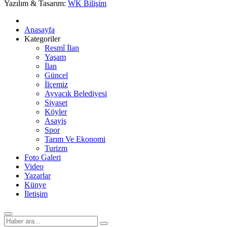
Yazılım & Tasarım:
WK Bilişim
Anasayfa
Kategoriler
Resmî İlan
Yaşam
İlan
Güncel
İlçemiz
Ayvacık Belediyesi
Siyaset
Köyler
Asayiş
Spor
Tarım Ve Ekonomi
Turizm
Foto Galeri
Video
Yazarlar
Künye
İletişim