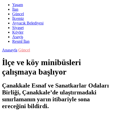
Yaşam
İlan
Güncel
İlçemiz
Ayvacık Belediyesi
Siyaset
Köyler
Asayiş
Resmî İlan
Anasayfa
Güncel
İlçe ve köy minibüsleri
çalışmaya başlıyor
Çanakkale Esnaf ve Sanatkarlar Odaları
Birliği, Çanakkale’de ulaştırmadaki
sınırlamanın yarın itibariyle sona
ereceğini bildirdi.