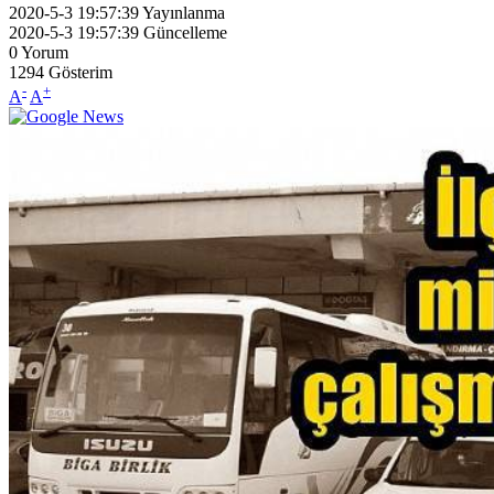
2020-5-3 19:57:39
Yayınlanma
2020-5-3 19:57:39
Güncelleme
0
Yorum
1294
Gösterim
-
+
A
A