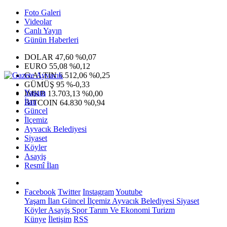
Foto Galeri
Videolar
Canlı Yayın
Günün Haberleri
DOLAR
47,60
%0,07
EURO
55,08
%0,12
G.ALTIN
6.512,06
%0,25
GÜMÜŞ
95
%-0,33
Yaşam
IMKB
13.703,13
%0,00
İlan
BITCOIN
64.830
%0,94
Güncel
İlçemiz
Ayvacık Belediyesi
Siyaset
Köyler
Asayiş
Resmî İlan
Facebook
Twitter
Instagram
Youtube
Yaşam
İlan
Güncel
İlçemiz
Ayvacık Belediyesi
Siyaset
Köyler
Asayiş
Spor
Tarım Ve Ekonomi
Turizm
Künye
İletişim
RSS