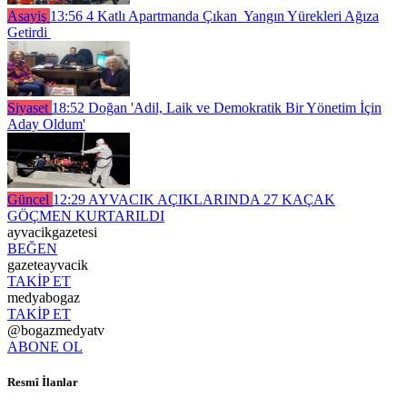
Asayiş
13:56
4 Katlı Apartmanda Çıkan Yangın Yürekleri Ağıza
Getirdi
Siyaset
18:52
Doğan 'Adil, Laik ve Demokratik Bir Yönetim İçin
Aday Oldum'
Güncel
12:29
AYVACIK AÇIKLARINDA 27 KAÇAK
GÖÇMEN KURTARILDI
ayvacikgazetesi
BEĞEN
gazeteayvacik
TAKİP ET
medyabogaz
TAKİP ET
@bogazmedyatv
ABONE OL
Resmî İlanlar