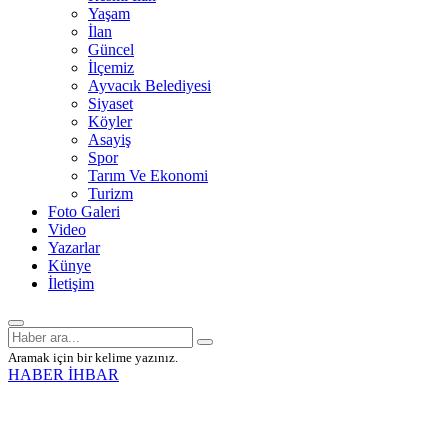
Yaşam
İlan
Güncel
İlçemiz
Ayvacık Belediyesi
Siyaset
Köyler
Asayiş
Spor
Tarım Ve Ekonomi
Turizm
Foto Galeri
Video
Yazarlar
Künye
İletişim
Aramak için bir kelime yazınız.
HABER İHBAR