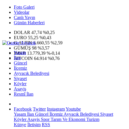
Foto Galeri
Videolar
Canlı Yayın
Günün Haberleri
DOLAR
47,74
%0,25
EURO
55,25
%0,43
G.ALTIN
6.660,55
%2,59
GÜMÜŞ
98
%3,57
Yaşam
IMKB
13.779,39
%-0,14
İlan
BITCOIN
64.914
%0,76
Güncel
İlçemiz
Ayvacık Belediyesi
Siyaset
Köyler
Asayiş
Resmî İlan
Facebook
Twitter
Instagram
Youtube
Yaşam
İlan
Güncel
İlçemiz
Ayvacık Belediyesi
Siyaset
Köyler
Asayiş
Spor
Tarım Ve Ekonomi
Turizm
Künye
İletişim
RSS