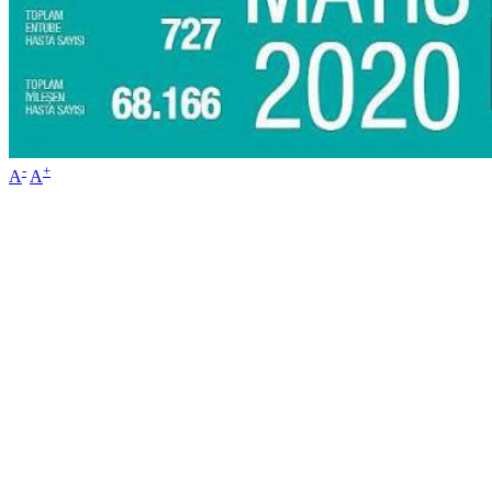
-
+
A
A