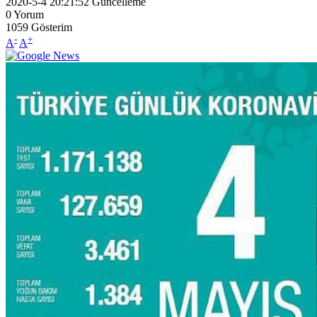
2020-5-4 20:21:52
Güncelleme
0
Yorum
1059
Gösterim
-
+
A
A