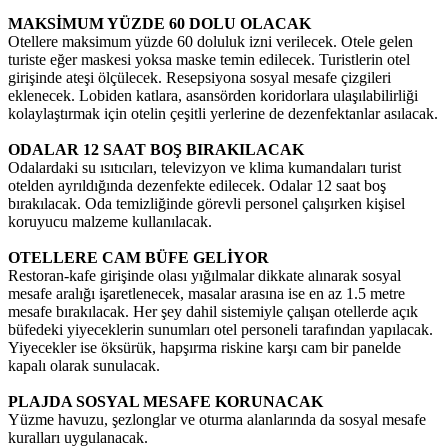
MAKSİMUM YÜZDE 60 DOLU OLACAK
Otellere maksimum yüzde 60 doluluk izni verilecek. Otele gelen
turiste eğer maskesi yoksa maske temin edilecek. Turistlerin otel
girişinde ateşi ölçülecek. Resepsiyona sosyal mesafe çizgileri
eklenecek. Lobiden katlara, asansörden koridorlara ulaşılabilirliği
kolaylaştırmak için otelin çeşitli yerlerine de dezenfektanlar asılacak.
ODALAR 12 SAAT BOŞ BIRAKILACAK
Odalardaki su ısıtıcıları, televizyon ve klima kumandaları turist
otelden ayrıldığında dezenfekte edilecek. Odalar 12 saat boş
bırakılacak. Oda temizliğinde görevli personel çalışırken kişisel
koruyucu malzeme kullanılacak.
OTELLERE CAM BÜFE GELİYOR
Restoran-kafe girişinde olası yığılmalar dikkate alınarak sosyal
mesafe aralığı işaretlenecek, masalar arasına ise en az 1.5 metre
mesafe bırakılacak. Her şey dahil sistemiyle çalışan otellerde açık
büfedeki yiyeceklerin sunumları otel personeli tarafından yapılacak.
Yiyecekler ise öksürük, hapşırma riskine karşı cam bir panelde
kapalı olarak sunulacak.
PLAJDA SOSYAL MESAFE KORUNACAK
Yüzme havuzu, şezlonglar ve oturma alanlarında da sosyal mesafe
kuralları uygulanacak.