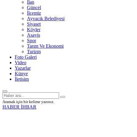
İlan
Güncel
İlçemiz
Ayvacık Belediyesi
Siyaset
Köyler
Asayiş
Spor
Tarım Ve Ekonomi
Turizm
Foto Galeri
Video
Yazarlar
Künye
İletişim
Aramak için bir kelime yazınız.
HABER İHBAR