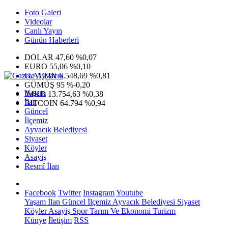
Foto Galeri
Videolar
Canlı Yayın
Günün Haberleri
DOLAR
47,60
%0,07
EURO
55,06
%0,10
G.ALTIN
6.548,69
%0,81
GÜMÜŞ
95
%-0,20
Yaşam
IMKB
13.754,63
%0,38
İlan
BITCOIN
64.794
%0,94
Güncel
İlçemiz
Ayvacık Belediyesi
Siyaset
Köyler
Asayiş
Resmî İlan
Facebook
Twitter
Instagram
Youtube
Yaşam
İlan
Güncel
İlçemiz
Ayvacık Belediyesi
Siyaset
Köyler
Asayiş
Spor
Tarım Ve Ekonomi
Turizm
Künye
İletişim
RSS