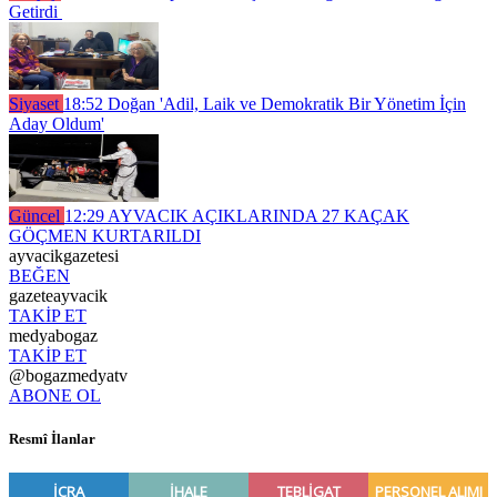
Getirdi
Siyaset
18:52
Doğan 'Adil, Laik ve Demokratik Bir Yönetim İçin
Aday Oldum'
Güncel
12:29
AYVACIK AÇIKLARINDA 27 KAÇAK
GÖÇMEN KURTARILDI
ayvacikgazetesi
BEĞEN
gazeteayvacik
TAKİP ET
medyabogaz
TAKİP ET
@bogazmedyatv
ABONE OL
Resmî İlanlar