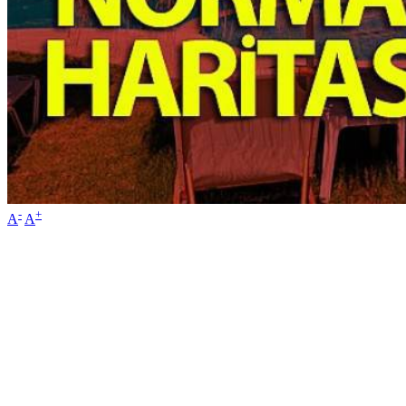
-
+
A
A