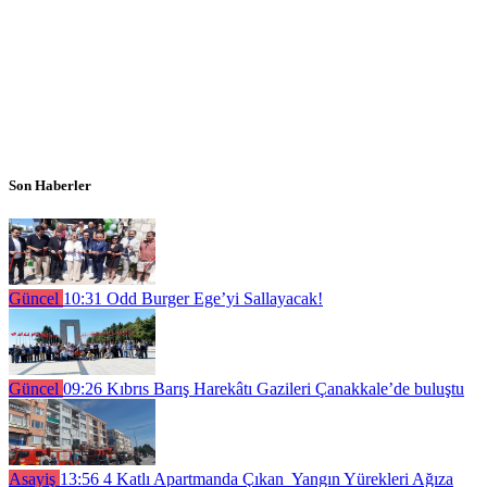
Son Haberler
Güncel
10:31
Odd Burger Ege’yi Sallayacak!
Güncel
09:26
Kıbrıs Barış Harekâtı Gazileri Çanakkale’de buluştu
Asayiş
13:56
4 Katlı Apartmanda Çıkan Yangın Yürekleri Ağıza