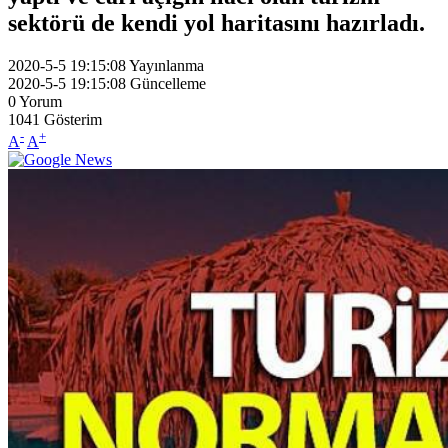
sektörü de kendi yol haritasını hazırladı.
2020-5-5 19:15:08
Yayınlanma
2020-5-5 19:15:08
Güncelleme
0
Yorum
1041
Gösterim
-
+
A
A