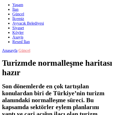
Yaşam
İlan
Güncel
İlçemiz
Ayvacık Belediyesi
Siyaset
Köyler
Asayiş
Resmî İlan
Anasayfa
Güncel
Turizmde normalleşme haritası
hazır
Son dönemlerde en çok tartışılan
konulardan biri de Türkiye’nin turizm
alanındaki normalleşme süreci. Bu
kapsamda sektörler eylem planlarını
yaptı ve cari açığın ilacı olan turizm