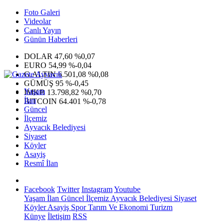
Foto Galeri
Videolar
Canlı Yayın
Günün Haberleri
DOLAR
47,60
%0,07
EURO
54,99
%-0,04
G.ALTIN
6.501,08
%0,08
GÜMÜŞ
95
%-0,45
Yaşam
IMKB
13.798,82
%0,70
İlan
BITCOIN
64.401
%-0,78
Güncel
İlçemiz
Ayvacık Belediyesi
Siyaset
Köyler
Asayiş
Resmî İlan
Facebook
Twitter
Instagram
Youtube
Yaşam
İlan
Güncel
İlçemiz
Ayvacık Belediyesi
Siyaset
Köyler
Asayiş
Spor
Tarım Ve Ekonomi
Turizm
Künye
İletişim
RSS