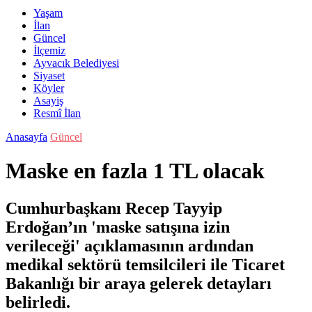
Yaşam
İlan
Güncel
İlçemiz
Ayvacık Belediyesi
Siyaset
Köyler
Asayiş
Resmî İlan
Anasayfa
Güncel
Maske en fazla 1 TL olacak
Cumhurbaşkanı Recep Tayyip
Erdoğan’ın 'maske satışına izin
verileceği' açıklamasının ardından
medikal sektörü temsilcileri ile Ticaret
Bakanlığı bir araya gelerek detayları
belirledi.