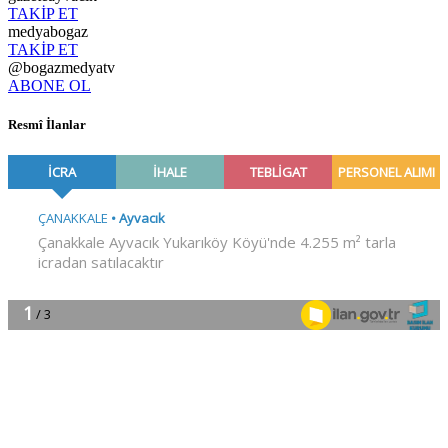
TAKİP ET
medyabogaz
TAKİP ET
@bogazmedyatv
ABONE OL
Resmî İlanlar