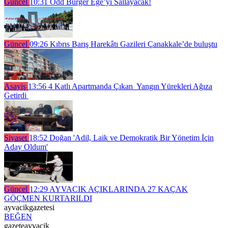
Güncel
10:31
Odd Burger Ege’yi Sallayacak!
Güncel
09:26
Kıbrıs Barış Harekâtı Gazileri Çanakkale’de buluştu
Asayiş
13:56
4 Katlı Apartmanda Çıkan Yangın Yürekleri Ağıza
Getirdi
Siyaset
18:52
Doğan 'Adil, Laik ve Demokratik Bir Yönetim İçin
Aday Oldum'
Güncel
12:29
AYVACIK AÇIKLARINDA 27 KAÇAK
GÖÇMEN KURTARILDI
ayvacikgazetesi
BEĞEN
gazeteayvacik