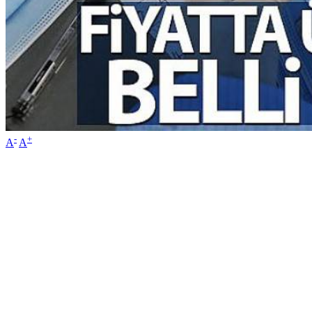
-
+
A
A