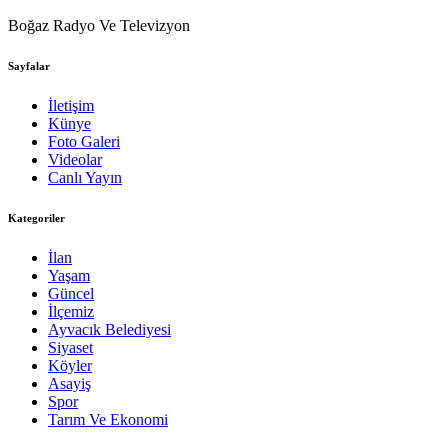
Boğaz Radyo Ve Televizyon
Sayfalar
İletişim
Künye
Foto Galeri
Videolar
Canlı Yayın
Kategoriler
İlan
Yaşam
Güncel
İlçemiz
Ayvacık Belediyesi
Siyaset
Köyler
Asayiş
Spor
Tarım Ve Ekonomi