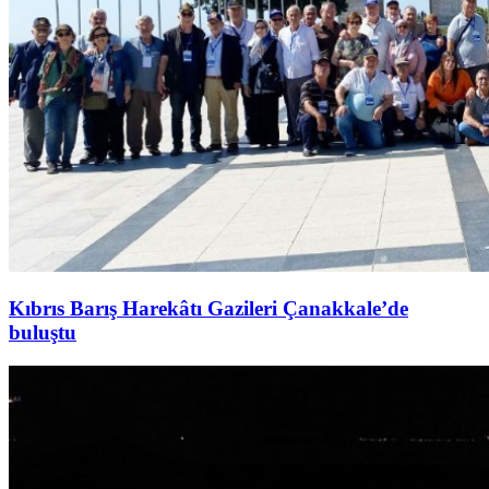
Kıbrıs Barış Harekâtı Gazileri Çanakkale’de
buluştu