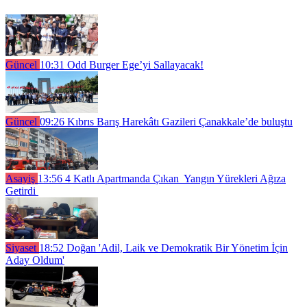
Güncel
10:31
Odd Burger Ege’yi Sallayacak!
Güncel
09:26
Kıbrıs Barış Harekâtı Gazileri Çanakkale’de buluştu
Asayiş
13:56
4 Katlı Apartmanda Çıkan Yangın Yürekleri Ağıza
Getirdi
Siyaset
18:52
Doğan 'Adil, Laik ve Demokratik Bir Yönetim İçin
Aday Oldum'