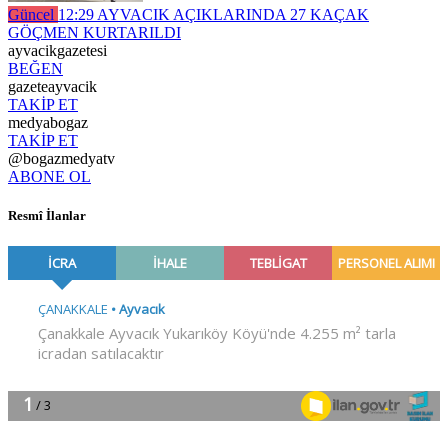
Güncel
12:29
AYVACIK AÇIKLARINDA 27 KAÇAK
GÖÇMEN KURTARILDI
ayvacikgazetesi
BEĞEN
gazeteayvacik
TAKİP ET
medyabogaz
TAKİP ET
@bogazmedyatv
ABONE OL
Resmî İlanlar