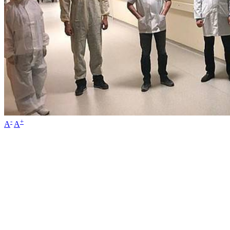
-
+
A
A