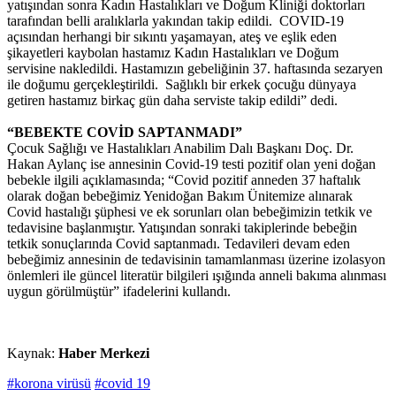
yatışından sonra Kadın Hastalıkları ve Doğum Kliniği doktorları
tarafından belli aralıklarla yakından takip edildi. COVID-19
açısından herhangi bir sıkıntı yaşamayan, ateş ve eşlik eden
şikayetleri kaybolan hastamız Kadın Hastalıkları ve Doğum
servisine nakledildi. Hastamızın gebeliğinin 37. haftasında sezaryen
ile doğumu gerçekleştirildi. Sağlıklı bir erkek çocuğu dünyaya
getiren hastamız birkaç gün daha serviste takip edildi” dedi.
“BEBEKTE COVİD SAPTANMADI”
Çocuk Sağlığı ve Hastalıkları Anabilim Dalı Başkanı Doç. Dr.
Hakan Aylanç ise annesinin Covid-19 testi pozitif olan yeni doğan
bebekle ilgili açıklamasında; “Covid pozitif anneden 37 haftalık
olarak doğan bebeğimiz Yenidoğan Bakım Ünitemize alınarak
Covid hastalığı şüphesi ve ek sorunları olan bebeğimizin tetkik ve
tedavisine başlanmıştır. Yatışından sonraki takiplerinde bebeğin
tetkik sonuçlarında Covid saptanmadı. Tedavileri devam eden
bebeğimiz annesinin de tedavisinin tamamlanması üzerine izolasyon
önlemleri ile güncel literatür bilgileri ışığında anneli bakıma alınması
uygun görülmüştür” ifadelerini kullandı.
Kaynak:
Haber Merkezi
#korona virüsü
#covid 19