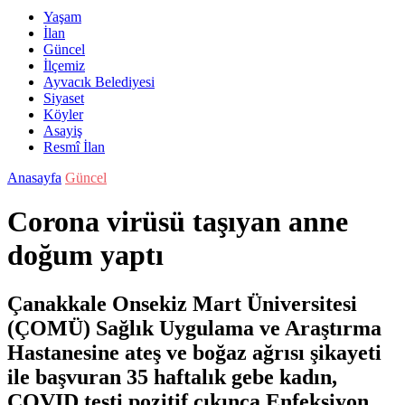
Yaşam
İlan
Güncel
İlçemiz
Ayvacık Belediyesi
Siyaset
Köyler
Asayiş
Resmî İlan
Anasayfa
Güncel
Corona virüsü taşıyan anne
doğum yaptı
Çanakkale Onsekiz Mart Üniversitesi
(ÇOMÜ) Sağlık Uygulama ve Araştırma
Hastanesine ateş ve boğaz ağrısı şikayeti
ile başvuran 35 haftalık gebe kadın,
COVID testi pozitif çıkınca Enfeksiyon