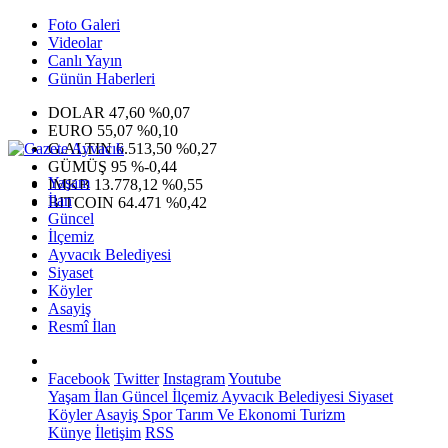
Foto Galeri
Videolar
Canlı Yayın
Günün Haberleri
DOLAR
47,60
%0,07
EURO
55,07
%0,10
G.ALTIN
6.513,50
%0,27
GÜMÜŞ
95
%-0,44
Yaşam
IMKB
13.778,12
%0,55
İlan
BITCOIN
64.471
%0,42
Güncel
İlçemiz
Ayvacık Belediyesi
Siyaset
Köyler
Asayiş
Resmî İlan
Facebook
Twitter
Instagram
Youtube
Yaşam
İlan
Güncel
İlçemiz
Ayvacık Belediyesi
Siyaset
Köyler
Asayiş
Spor
Tarım Ve Ekonomi
Turizm
Künye
İletişim
RSS