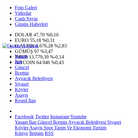
Foto Galeri
Videolar
Canlı Yayın
Günün Haberleri
DOLAR
47,70
%0,16
EURO
55,18
%0,31
G.ALTIN
6.676,28
%2,83
GÜMÜŞ
97
%3,47
Yaşam
IMKB
13.779,39
%-0,14
İlan
BITCOIN
64.946
%0,43
Güncel
İlçemiz
Ayvacık Belediyesi
Siyaset
Köyler
Asayiş
Resmî İlan
Facebook
Twitter
Instagram
Youtube
Yaşam
İlan
Güncel
İlçemiz
Ayvacık Belediyesi
Siyaset
Köyler
Asayiş
Spor
Tarım Ve Ekonomi
Turizm
Künye
İletişim
RSS