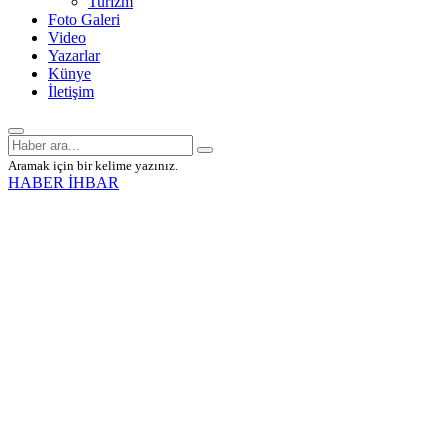
Turizm
Foto Galeri
Video
Yazarlar
Künye
İletişim
Aramak için bir kelime yazınız.
HABER İHBAR