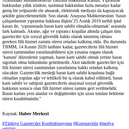
Arasındaki Münasebetlerin Tanzimi Hakkında Kanun; Yıpranma
hakkından yıllık izinlere, tazminat hakkından fazla mesaiye kadar
geniş bir yelpazede ele alınarak, elektronik medyayı da kapsayacak
şekilde güncellenmelidir. Son olarak: Anayasa Mahkemesinin ‘basın
çalışanlarının yıpranma hakkına ilişkin’25 Aralık 2019 tarihli iptal
kararı ile, ‘yıpranmada basın kartı sahibi olmakla-olmamak’ arasında
fark kalmadı. Aksine, ağır ve yıpratıcı koşullar altında çalışan tüm
gazeteciler için sosyal güvenlik hakkı olarak tanınmış olması
gereken fiili hizmet zammı süresi ortadan kalkmış oldu. Bu durumda
TBMM, 14 Kasım 2020 tarihine kadar, gazetecilerin fiili hizmet
süresi zammından yararlanabilmesi için yasama organı olarak
‘kanuni’ düzenleme yapmalı, basın kartı sahibi olmak yerine basın
sigortalı olma hükmünün getirilmedir. Aksi takdirde gazeteciler için
fiili hizmet süresi zammından yararlanma hakkı ortadan kalkmış
olacaktır. Gazetecilik mesleği basın kartı sahibi koşuluna bağlı
olmadan yapılan ağır ve tehlikeli bir iş olarak kabul edilmeli, basın
kartı sahibi ve sahipsiz gazetecilerin anayasal sosyal güvenlik
hakkının sonucu olan fiili hizmet süresi zammı geri verilmelidir.
Basın kartını yeni alanlar ve değiştirenler için uzun tutulan bekleme
süresi kısaltılmalıdır.”
Kaynak:
Haber Merkezi
#Türkiye Gazeteciler Konfederasyonu
#Koronavirüs
#medya
sektörü