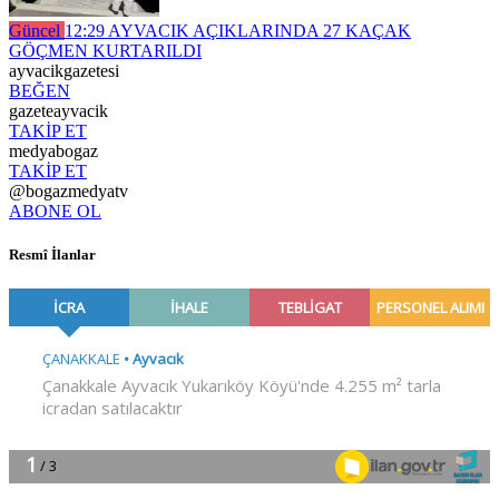
Güncel
12:29
AYVACIK AÇIKLARINDA 27 KAÇAK
GÖÇMEN KURTARILDI
ayvacikgazetesi
BEĞEN
gazeteayvacik
TAKİP ET
medyabogaz
TAKİP ET
@bogazmedyatv
ABONE OL
Resmî İlanlar