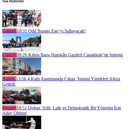
Son Haberler
Güncel
10:31
Odd Burger Ege’yi Sallayacak!
Güncel
09:26
Kıbrıs Barış Harekâtı Gazileri Çanakkale’de buluştu
Asayiş
13:56
4 Katlı Apartmanda Çıkan Yangın Yürekleri Ağıza
Getirdi
Siyaset
18:52
Doğan 'Adil, Laik ve Demokratik Bir Yönetim İçin
Aday Oldum'