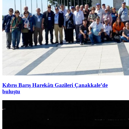
Kıbrıs Barış Harekâtı Gazileri Çanakkale’de
buluştu