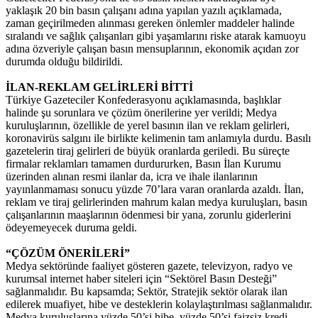
yaklaşık 20 bin basın çalışanı adına yapılan yazılı açıklamada,
zaman geçirilmeden alınması gereken önlemler maddeler halinde
sıralandı ve sağlık çalışanları gibi yaşamlarını riske atarak kamuoyu
adına özveriyle çalışan basın mensuplarının, ekonomik açıdan zor
durumda olduğu bildirildi.
İLAN-REKLAM GELİRLERİ BİTTİ
Türkiye Gazeteciler Konfederasyonu açıklamasında, başlıklar
halinde şu sorunlara ve çözüm önerilerine yer verildi; Medya
kuruluşlarının, özellikle de yerel basının ilan ve reklam gelirleri,
koronavirüs salgını ile birlikte kelimenin tam anlamıyla durdu. Basılı
gazetelerin tiraj gelirleri de büyük oranlarda geriledi. Bu süreçte
firmalar reklamları tamamen durdururken, Basın İlan Kurumu
üzerinden alınan resmi ilanlar da, icra ve ihale ilanlarının
yayınlanmaması sonucu yüzde 70’lara varan oranlarda azaldı. İlan,
reklam ve tiraj gelirlerinden mahrum kalan medya kuruluşları, basın
çalışanlarının maaşlarının ödenmesi bir yana, zorunlu giderlerini
ödeyemeyecek duruma geldi.
“ÇÖZÜM ÖNERİLERİ”
Medya sektöründe faaliyet gösteren gazete, televizyon, radyo ve
kurumsal internet haber siteleri için “Sektörel Basın Desteği”
sağlanmalıdır. Bu kapsamda; Sektör, Stratejik sektör olarak ilan
edilerek muafiyet, hibe ve desteklerin kolaylaştırılması sağlanmalıdır.
Medya kuruluşlarına yüzde 50’si hibe, yüzde 50’si faizsiz kredi