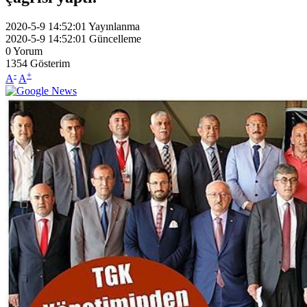
2020-5-9 14:52:01
Yayınlanma
2020-5-9 14:52:01
Güncelleme
0
Yorum
1354
Gösterim
-
+
A
A