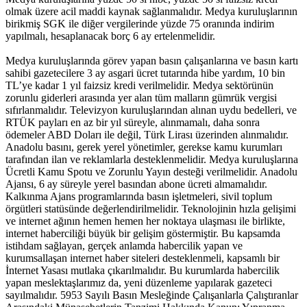
olmak üzere acil maddi kaynak sağlanmalıdır. Medya kuruluşlarının
birikmiş SGK ile diğer vergilerinde yüzde 75 oranında indirim
yapılmalı, hesaplanacak borç 6 ay ertelenmelidir.
Medya kuruluşlarında görev yapan basın çalışanlarına ve basın kartı
sahibi gazetecilere 3 ay asgari ücret tutarında hibe yardım, 10 bin
TL’ye kadar 1 yıl faizsiz kredi verilmelidir. Medya sektörünün
zorunlu giderleri arasında yer alan tüm malların gümrük vergisi
sıfırlanmalıdır. Televizyon kuruluşlarından alınan uydu bedelleri, ve
RTÜK payları en az bir yıl süreyle, alınmamalı, daha sonra
ödemeler ABD Doları ile değil, Türk Lirası üzerinden alınmalıdır.
Anadolu basını, gerek yerel yönetimler, gerekse kamu kurumları
tarafından ilan ve reklamlarla desteklenmelidir. Medya kuruluşlarına
Ücretli Kamu Spotu ve Zorunlu Yayın desteği verilmelidir. Anadolu
Ajansı, 6 ay süreyle yerel basından abone ücreti almamalıdır.
Kalkınma Ajans programlarında basın işletmeleri, sivil toplum
örgütleri statüsünde değerlendirilmelidir. Teknolojinin hızla gelişimi
ve internet ağının hemen hemen her noktaya ulaşması ile birlikte,
internet haberciliği büyük bir gelişim göstermiştir. Bu kapsamda
istihdam sağlayan, gerçek anlamda habercilik yapan ve
kurumsallaşan internet haber siteleri desteklenmeli, kapsamlı bir
İnternet Yasası mutlaka çıkarılmalıdır. Bu kurumlarda habercilik
yapan meslektaşlarımız da, yeni düzenleme yapılarak gazeteci
sayılmalıdır. 5953 Sayılı Basın Mesleğinde Çalışanlarla Çalıştıranlar