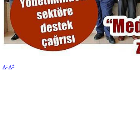
-
+
A
A