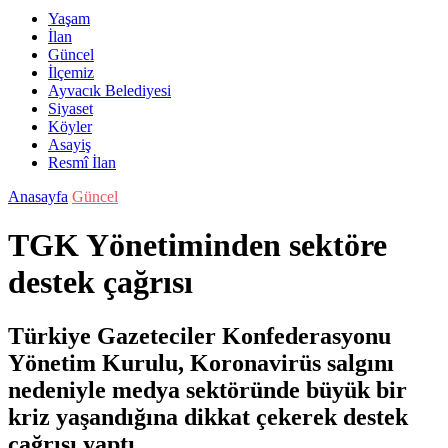
Yaşam
İlan
Güncel
İlçemiz
Ayvacık Belediyesi
Siyaset
Köyler
Asayiş
Resmî İlan
Anasayfa
Güncel
TGK Yönetiminden sektöre
destek çağrısı
Türkiye Gazeteciler Konfederasyonu
Yönetim Kurulu, Koronavirüs salgını
nedeniyle medya sektöründe büyük bir
kriz yaşandığına dikkat çekerek destek
çağrısı yaptı.