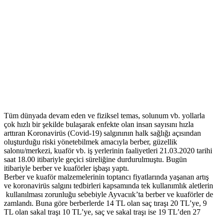
Tüm dünyada devam eden ve fiziksel temas, solunum vb. yollarla
çok hızlı bir şekilde bulaşarak enfekte olan insan sayısını hızla
arttıran Koronavirüs (Covid-19) salgınının halk sağlığı açısından
oluşturduğu riski yönetebilmek amacıyla berber, güzellik
salonu/merkezi, kuaför vb. iş yerlerinin faaliyetleri 21.03.2020 tarihi
saat 18.00 itibariyle geçici süreliğine durdurulmuştu. Bugün
itibariyle berber ve kuaförler işbaşı yaptı.
Berber ve kuaför malzemelerinin toptancı fiyatlarında yaşanan artış
ve koronavirüs salgını tedbirleri kapsamında tek kullanımlık aletlerin
kullanılması zorunluğu sebebiyle Ayvacıık’ta berber ve kuaförler de
zamlandı. Buna göre berberlerde 14 TL olan saç tıraşı 20 TL’ye, 9
TL olan sakal traşı 10 TL’ye, saç ve sakal traşı ise 19 TL’den 27