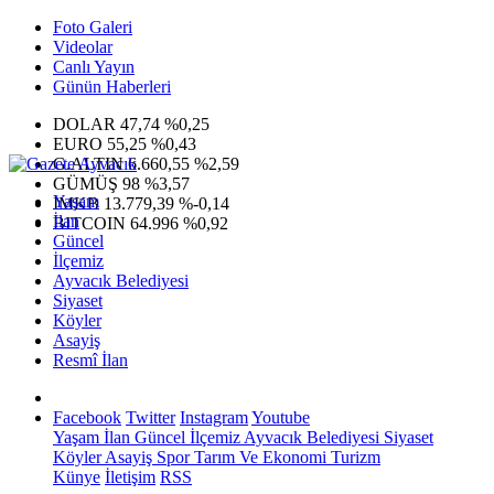
Foto Galeri
Videolar
Canlı Yayın
Günün Haberleri
DOLAR
47,74
%0,25
EURO
55,25
%0,43
G.ALTIN
6.660,55
%2,59
GÜMÜŞ
98
%3,57
Yaşam
IMKB
13.779,39
%-0,14
İlan
BITCOIN
64.996
%0,92
Güncel
İlçemiz
Ayvacık Belediyesi
Siyaset
Köyler
Asayiş
Resmî İlan
Facebook
Twitter
Instagram
Youtube
Yaşam
İlan
Güncel
İlçemiz
Ayvacık Belediyesi
Siyaset
Köyler
Asayiş
Spor
Tarım Ve Ekonomi
Turizm
Künye
İletişim
RSS