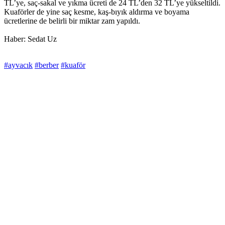
TL’ye, saç-sakal ve yıkma ücreti de 24 TL’den 32 TL’ye yükseltildi.
Kuaförler de yine saç kesme, kaş-bıyık aldırma ve boyama
ücretlerine de belirli bir miktar zam yapıldı.
Haber: Sedat Uz
#ayvacık
#berber
#kuaför