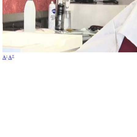
-
+
A
A