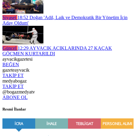
Siyaset
18:52
Doğan 'Adil, Laik ve Demokratik Bir Yönetim İçin
Aday Oldum'
Güncel
12:29
AYVACIK AÇIKLARINDA 27 KAÇAK
GÖÇMEN KURTARILDI
ayvacikgazetesi
BEĞEN
gazeteayvacik
TAKİP ET
medyabogaz
TAKİP ET
@bogazmedyatv
ABONE OL
Resmî İlanlar