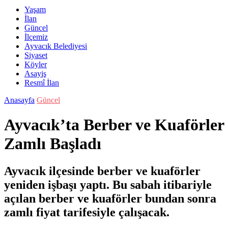
Yaşam
İlan
Güncel
İlçemiz
Ayvacık Belediyesi
Siyaset
Köyler
Asayiş
Resmî İlan
Anasayfa
Güncel
Ayvacık’ta Berber ve Kuaförler
Zamlı Başladı
Ayvacık ilçesinde berber ve kuaförler
yeniden işbaşı yaptı. Bu sabah itibariyle
açılan berber ve kuaförler bundan sonra
zamlı fiyat tarifesiyle çalışacak.