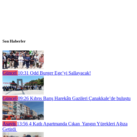
Son Haberler
Güncel
10:31
Odd Burger Ege’yi Sallayacak!
Güncel
09:26
Kıbrıs Barış Harekâtı Gazileri Çanakkale’de buluştu
Asayiş
13:56
4 Katlı Apartmanda Çıkan Yangın Yürekleri Ağıza
Getirdi