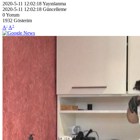
2020-5-11 12:02:18
Yayınlanma
2020-5-11 12:02:18
Güncelleme
0
Yorum
1932
Gösterim
-
+
A
A