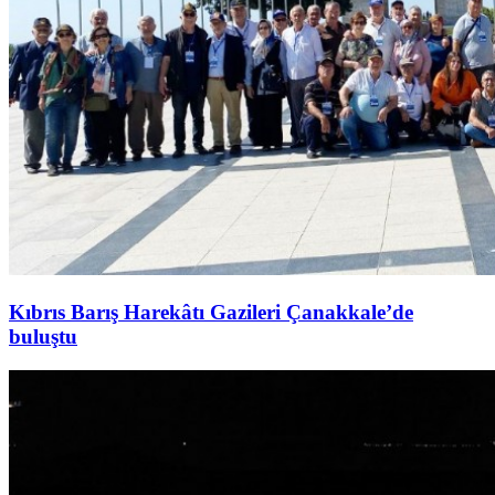
Kıbrıs Barış Harekâtı Gazileri Çanakkale’de
buluştu