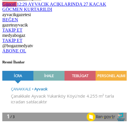
Güncel
12:29
AYVACIK AÇIKLARINDA 27 KAÇAK
GÖÇMEN KURTARILDI
ayvacikgazetesi
BEĞEN
gazeteayvacik
TAKİP ET
medyabogaz
TAKİP ET
@bogazmedyatv
ABONE OL
Resmî İlanlar