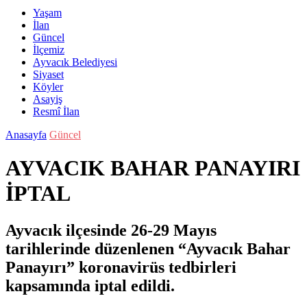
Yaşam
İlan
Güncel
İlçemiz
Ayvacık Belediyesi
Siyaset
Köyler
Asayiş
Resmî İlan
Anasayfa
Güncel
AYVACIK BAHAR PANAYIRI
İPTAL
Ayvacık ilçesinde 26-29 Mayıs
tarihlerinde düzenlenen “Ayvacık Bahar
Panayırı” koronavirüs tedbirleri
kapsamında iptal edildi.