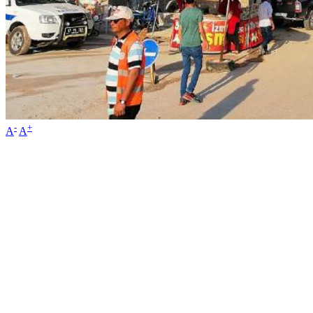
-
+
A
A