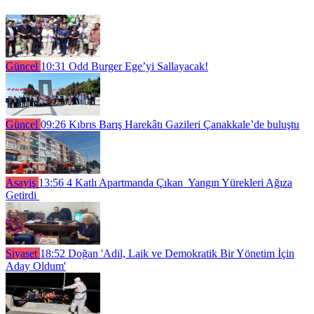
Güncel
10:31
Odd Burger Ege’yi Sallayacak!
Güncel
09:26
Kıbrıs Barış Harekâtı Gazileri Çanakkale’de buluştu
Asayiş
13:56
4 Katlı Apartmanda Çıkan Yangın Yürekleri Ağıza
Getirdi
Siyaset
18:52
Doğan 'Adil, Laik ve Demokratik Bir Yönetim İçin
Aday Oldum'