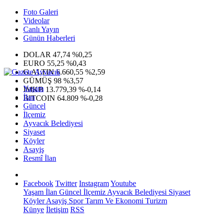
Foto Galeri
Videolar
Canlı Yayın
Günün Haberleri
DOLAR
47,74
%0,25
EURO
55,25
%0,43
G.ALTIN
6.660,55
%2,59
GÜMÜŞ
98
%3,57
Yaşam
IMKB
13.779,39
%-0,14
İlan
BITCOIN
64.809
%-0,28
Güncel
İlçemiz
Ayvacık Belediyesi
Siyaset
Köyler
Asayiş
Resmî İlan
Facebook
Twitter
Instagram
Youtube
Yaşam
İlan
Güncel
İlçemiz
Ayvacık Belediyesi
Siyaset
Köyler
Asayiş
Spor
Tarım Ve Ekonomi
Turizm
Künye
İletişim
RSS