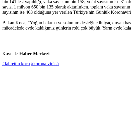
bin 141 test yapıldığı, vaka sayısının bin 158, vefat sayısının ise 31 
sayısı 1 milyon 650 bin 135 olarak aktarılırken, toplam vaka sayısını
sayısının ise 463 olduğuna yer verilen Türkiye'nin Günlük Koronavirüs
Bakan Koca, "Yoğun bakıma ve solunum desteğine ihtiyaç duyan hastal
mücadelede evde kaldığımız günlerin rolü çok büyük. Yarın evde kalalı
Kaynak:
Haber Merkezi
#fahrettin koca
#korona virüsü