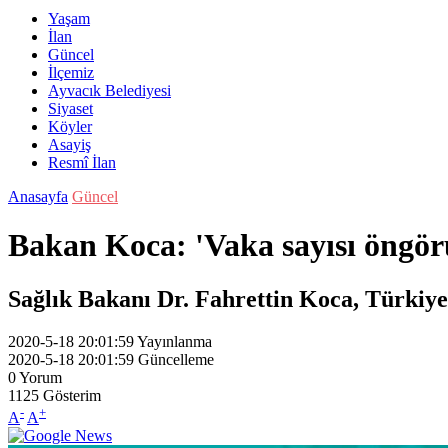
Yaşam
İlan
Güncel
İlçemiz
Ayvacık Belediyesi
Siyaset
Köyler
Asayiş
Resmî İlan
Anasayfa
Güncel
Bakan Koca: 'Vaka sayısı öngörü
Sağlık Bakanı Dr. Fahrettin Koca, Türkiy
2020-5-18 20:01:59
Yayınlanma
2020-5-18 20:01:59
Güncelleme
0
Yorum
1125
Gösterim
-
+
A
A