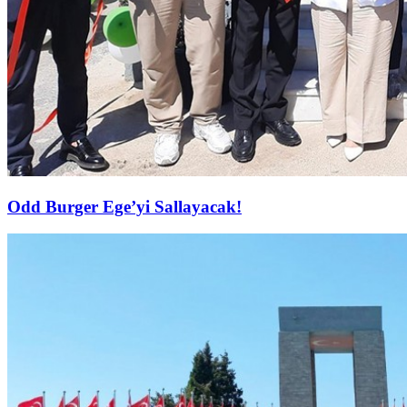
Odd Burger Ege’yi Sallayacak!