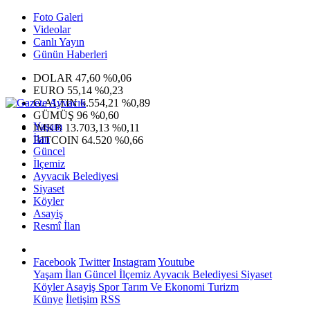
Foto Galeri
Videolar
Canlı Yayın
Günün Haberleri
DOLAR
47,60
%0,06
EURO
55,14
%0,23
G.ALTIN
6.554,21
%0,89
GÜMÜŞ
96
%0,60
Yaşam
IMKB
13.703,13
%0,11
İlan
BITCOIN
64.520
%0,66
Güncel
İlçemiz
Ayvacık Belediyesi
Siyaset
Köyler
Asayiş
Resmî İlan
Facebook
Twitter
Instagram
Youtube
Yaşam
İlan
Güncel
İlçemiz
Ayvacık Belediyesi
Siyaset
Köyler
Asayiş
Spor
Tarım Ve Ekonomi
Turizm
Künye
İletişim
RSS