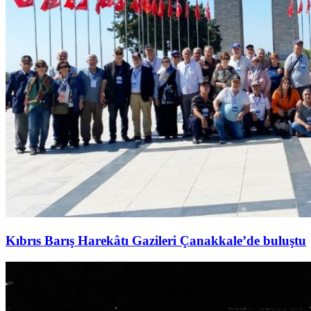
Kıbrıs Barış Harekâtı Gazileri Çanakkale’de buluştu