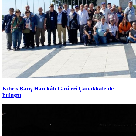
Kıbrıs Barış Harekâtı Gazileri Çanakkale’de
buluştu