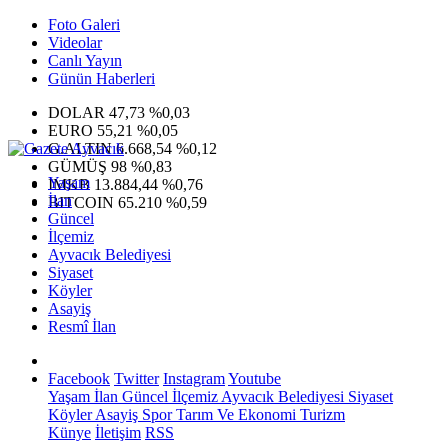
Foto Galeri
Videolar
Canlı Yayın
Günün Haberleri
DOLAR
47,73
%0,03
EURO
55,21
%0,05
G.ALTIN
6.668,54
%0,12
GÜMÜŞ
98
%0,83
Yaşam
IMKB
13.884,44
%0,76
İlan
BITCOIN
65.210
%0,59
Güncel
İlçemiz
Ayvacık Belediyesi
Siyaset
Köyler
Asayiş
Resmî İlan
Facebook
Twitter
Instagram
Youtube
Yaşam
İlan
Güncel
İlçemiz
Ayvacık Belediyesi
Siyaset
Köyler
Asayiş
Spor
Tarım Ve Ekonomi
Turizm
Künye
İletişim
RSS