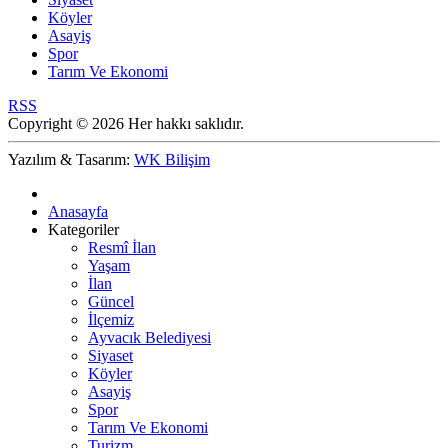
Köyler
Asayiş
Spor
Tarım Ve Ekonomi
RSS
Copyright © 2026 Her hakkı saklıdır.
Yazılım & Tasarım:
WK Bilişim
Anasayfa
Kategoriler
Resmî İlan
Yaşam
İlan
Güncel
İlçemiz
Ayvacık Belediyesi
Siyaset
Köyler
Asayiş
Spor
Tarım Ve Ekonomi
Turizm