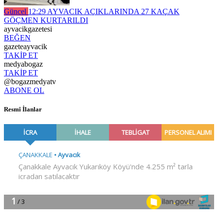
Güncel
12:29
AYVACIK AÇIKLARINDA 27 KAÇAK
GÖÇMEN KURTARILDI
ayvacikgazetesi
BEĞEN
gazeteayvacik
TAKİP ET
medyabogaz
TAKİP ET
@bogazmedyatv
ABONE OL
Resmî İlanlar