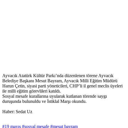
Ayvacık Atatürk Kültür Parkı’nda düzenlenen törene Ayvacık
Belediye Başkanı Mesut Bayram, Ayvacık Milli Eğitim Müdürü
Harun Çetin, siyasi parti yöneticileri, CHP’li il genel meclis üyeleri
ile milli eğitim görevlileri katıldı.
Sosyal mesafe kurallarına uyularak kutlanan törende saygı
duruşunda bulunuldu ve İstiklal Marşı okundu.
Haber: Sedat Uz
#19 mayıs
#sosyal mesafe
#mesut bayram