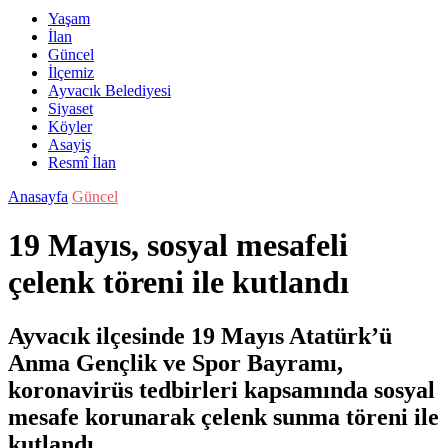
Yaşam
İlan
Güncel
İlçemiz
Ayvacık Belediyesi
Siyaset
Köyler
Asayiş
Resmî İlan
Anasayfa
Güncel
19 Mayıs, sosyal mesafeli
çelenk töreni ile kutlandı
Ayvacık ilçesinde 19 Mayıs Atatürk’ü
Anma Gençlik ve Spor Bayramı,
koronavirüs tedbirleri kapsamında sosyal
mesafe korunarak çelenk sunma töreni ile
kutlandı.