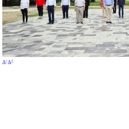
-
+
A
A