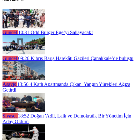
Güncel
10:31
Odd Burger Ege’yi Sallayacak!
Güncel
09:26
Kıbrıs Barış Harekâtı Gazileri Çanakkale’de buluştu
Asayiş
13:56
4 Katlı Apartmanda Çıkan Yangın Yürekleri Ağıza
Getirdi
Siyaset
18:52
Doğan 'Adil, Laik ve Demokratik Bir Yönetim İçin
Aday Oldum'