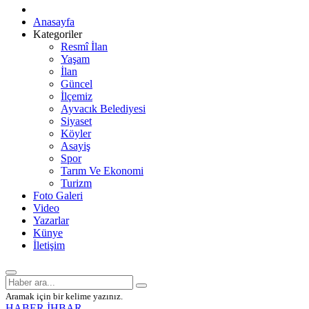
Anasayfa
Kategoriler
Resmî İlan
Yaşam
İlan
Güncel
İlçemiz
Ayvacık Belediyesi
Siyaset
Köyler
Asayiş
Spor
Tarım Ve Ekonomi
Turizm
Foto Galeri
Video
Yazarlar
Künye
İletişim
Aramak için bir kelime yazınız.
HABER İHBAR