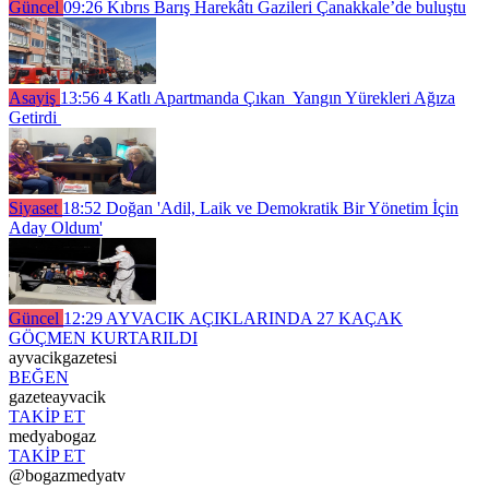
Güncel
09:26
Kıbrıs Barış Harekâtı Gazileri Çanakkale’de buluştu
Asayiş
13:56
4 Katlı Apartmanda Çıkan Yangın Yürekleri Ağıza
Getirdi
Siyaset
18:52
Doğan 'Adil, Laik ve Demokratik Bir Yönetim İçin
Aday Oldum'
Güncel
12:29
AYVACIK AÇIKLARINDA 27 KAÇAK
GÖÇMEN KURTARILDI
ayvacikgazetesi
BEĞEN
gazeteayvacik
TAKİP ET
medyabogaz
TAKİP ET
@bogazmedyatv