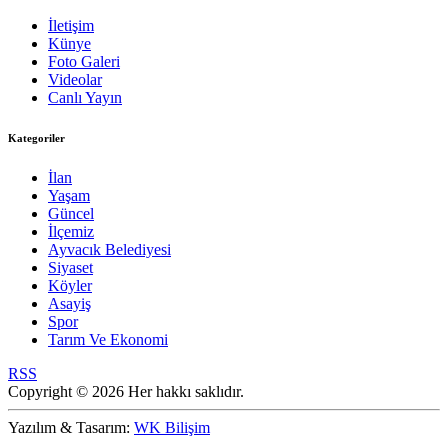
İletişim
Künye
Foto Galeri
Videolar
Canlı Yayın
Kategoriler
İlan
Yaşam
Güncel
İlçemiz
Ayvacık Belediyesi
Siyaset
Köyler
Asayiş
Spor
Tarım Ve Ekonomi
RSS
Copyright © 2026 Her hakkı saklıdır.
Yazılım & Tasarım:
WK Bilişim