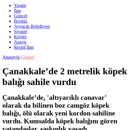
Yaşam
İlan
Güncel
İlçemiz
Ayvacık Belediyesi
Siyaset
Köyler
Asayiş
Resmî İlan
Anasayfa
Güncel
Çanakkale’de 2 metrelik köpek
balığı sahile vurdu
Çanakkale’de, 'altıyarıklı canavar'
olarak da bilinen boz camgöz köpek
balığı, ölü olarak yeni kordon sahiline
vurdu. Kumsalda köpek balığını gören
vatandaşlar, şaşkınlık yaşadı.