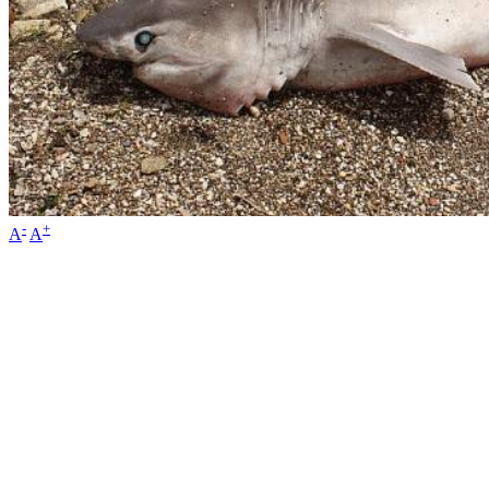
-
+
A
A