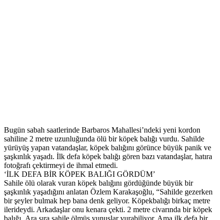
Bugün sabah saatlerinde Barbaros Mahallesi’ndeki yeni kordon
sahiline 2 metre uzunluğunda ölü bir köpek balığı vurdu. Sahilde
yürüyüş yapan vatandaşlar, köpek balığını görünce büyük panik ve
şaşkınlık yaşadı. İlk defa köpek balığı gören bazı vatandaşlar, hatıra
fotoğrafı çektirmeyi de ihmal etmedi.
‘İLK DEFA BİR KÖPEK BALIĞI GÖRDÜM’
Sahile ölü olarak vuran köpek balığını gördüğünde büyük bir
şaşkınlık yaşadığını anlatan Özlem Karakaşoğlu, “Sahilde gezerken
bir şeyler bulmak hep bana denk geliyor. Köpekbalığı birkaç metre
ilerideydi. Arkadaşlar onu kenara çekti. 2 metre civarında bir köpek
balığı. Ara sıra sahile ölmüş yunuslar vurabiliyor. Ama ilk defa bir