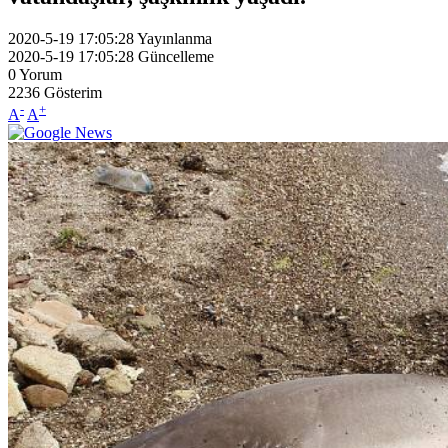
2020-5-19 17:05:28
Yayınlanma
2020-5-19 17:05:28
Güncelleme
0
Yorum
2236
Gösterim
-
+
A
A