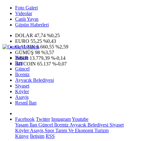
Foto Galeri
Videolar
Canlı Yayın
Günün Haberleri
DOLAR
47,74
%0,25
EURO
55,25
%0,43
G.ALTIN
6.660,55
%2,59
GÜMÜŞ
98
%3,57
Yaşam
IMKB
13.779,39
%-0,14
İlan
BITCOIN
65.137
%-0,07
Güncel
İlçemiz
Ayvacık Belediyesi
Siyaset
Köyler
Asayiş
Resmî İlan
Facebook
Twitter
Instagram
Youtube
Yaşam
İlan
Güncel
İlçemiz
Ayvacık Belediyesi
Siyaset
Köyler
Asayiş
Spor
Tarım Ve Ekonomi
Turizm
Künye
İletişim
RSS