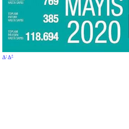
-
+
A
A