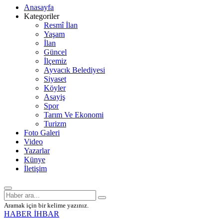
Anasayfa
Kategoriler
Resmî İlan
Yaşam
İlan
Güncel
İlçemiz
Ayvacık Belediyesi
Siyaset
Köyler
Asayiş
Spor
Tarım Ve Ekonomi
Turizm
Foto Galeri
Video
Yazarlar
Künye
İletişim
Aramak için bir kelime yazınız.
HABER İHBAR