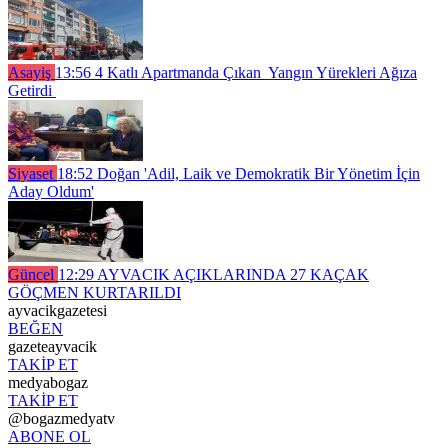
Asayiş
13:56
4 Katlı Apartmanda Çıkan Yangın Yürekleri Ağıza
Getirdi
Siyaset
18:52
Doğan 'Adil, Laik ve Demokratik Bir Yönetim İçin
Aday Oldum'
Güncel
12:29
AYVACIK AÇIKLARINDA 27 KAÇAK
GÖÇMEN KURTARILDI
ayvacikgazetesi
BEĞEN
gazeteayvacik
TAKİP ET
medyabogaz
TAKİP ET
@bogazmedyatv
ABONE OL