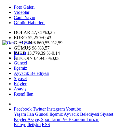
Foto Galeri
Videolar
Canlı Yayın
Günün Haberleri
DOLAR
47,74
%0,25
EURO
55,25
%0,43
G.ALTIN
6.660,55
%2,59
GÜMÜŞ
98
%3,57
Yaşam
IMKB
13.779,39
%-0,14
İlan
BITCOIN
64.945
%0,08
Güncel
İlçemiz
Ayvacık Belediyesi
Siyaset
Köyler
Asayiş
Resmî İlan
Facebook
Twitter
Instagram
Youtube
Yaşam
İlan
Güncel
İlçemiz
Ayvacık Belediyesi
Siyaset
Köyler
Asayiş
Spor
Tarım Ve Ekonomi
Turizm
Künye
İletişim
RSS