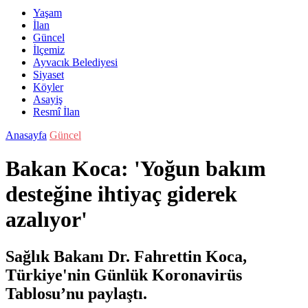
Yaşam
İlan
Güncel
İlçemiz
Ayvacık Belediyesi
Siyaset
Köyler
Asayiş
Resmî İlan
Anasayfa
Güncel
Bakan Koca: 'Yoğun bakım
desteğine ihtiyaç giderek
azalıyor'
Sağlık Bakanı Dr. Fahrettin Koca,
Türkiye'nin Günlük Koronavirüs
Tablosu’nu paylaştı.