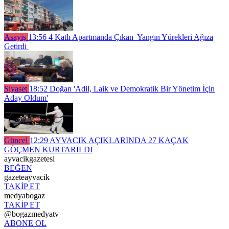
Asayiş
13:56
4 Katlı Apartmanda Çıkan Yangın Yürekleri Ağıza
Getirdi
Siyaset
18:52
Doğan 'Adil, Laik ve Demokratik Bir Yönetim İçin
Aday Oldum'
Güncel
12:29
AYVACIK AÇIKLARINDA 27 KAÇAK
GÖÇMEN KURTARILDI
ayvacikgazetesi
BEĞEN
gazeteayvacik
TAKİP ET
medyabogaz
TAKİP ET
@bogazmedyatv
ABONE OL