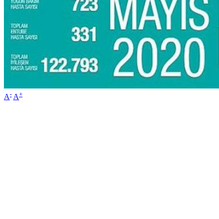
-
+
A
A