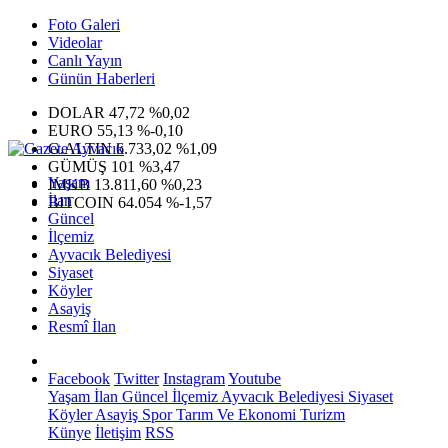
Foto Galeri
Videolar
Canlı Yayın
Günün Haberleri
DOLAR
47,72
%0,02
EURO
55,13
%-0,10
G.ALTIN
6.733,02
%1,09
GÜMÜŞ
101
%3,47
Yaşam
IMKB
13.811,60
%0,23
İlan
BITCOIN
64.054
%-1,57
Güncel
İlçemiz
Ayvacık Belediyesi
Siyaset
Köyler
Asayiş
Resmî İlan
Facebook
Twitter
Instagram
Youtube
Yaşam
İlan
Güncel
İlçemiz
Ayvacık Belediyesi
Siyaset
Köyler
Asayiş
Spor
Tarım Ve Ekonomi
Turizm
Künye
İletişim
RSS