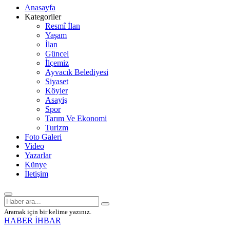
Anasayfa
Kategoriler
Resmî İlan
Yaşam
İlan
Güncel
İlçemiz
Ayvacık Belediyesi
Siyaset
Köyler
Asayiş
Spor
Tarım Ve Ekonomi
Turizm
Foto Galeri
Video
Yazarlar
Künye
İletişim
Aramak için bir kelime yazınız.
HABER İHBAR