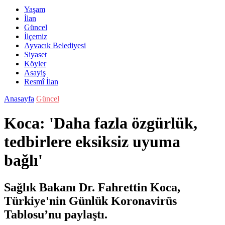
Yaşam
İlan
Güncel
İlçemiz
Ayvacık Belediyesi
Siyaset
Köyler
Asayiş
Resmî İlan
Anasayfa
Güncel
Koca: 'Daha fazla özgürlük,
tedbirlere eksiksiz uyuma
bağlı'
Sağlık Bakanı Dr. Fahrettin Koca,
Türkiye'nin Günlük Koronavirüs
Tablosu’nu paylaştı.