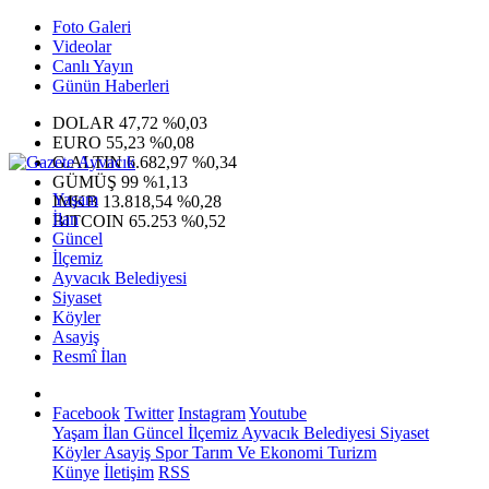
Foto Galeri
Videolar
Canlı Yayın
Günün Haberleri
DOLAR
47,72
%0,03
EURO
55,23
%0,08
G.ALTIN
6.682,97
%0,34
GÜMÜŞ
99
%1,13
Yaşam
IMKB
13.818,54
%0,28
İlan
BITCOIN
65.253
%0,52
Güncel
İlçemiz
Ayvacık Belediyesi
Siyaset
Köyler
Asayiş
Resmî İlan
Facebook
Twitter
Instagram
Youtube
Yaşam
İlan
Güncel
İlçemiz
Ayvacık Belediyesi
Siyaset
Köyler
Asayiş
Spor
Tarım Ve Ekonomi
Turizm
Künye
İletişim
RSS