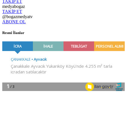
TAKİP ET
medyabogaz
TAKİP ET
@bogazmedyatv
ABONE OL
Resmî İlanlar