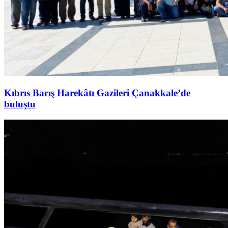
Kıbrıs Barış Harekâtı Gazileri Çanakkale’de
buluştu