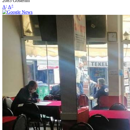
2085
Gösterim
-
+
A
A