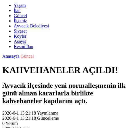
Yaşam
İlan
Güncel
İlçemiz
Ayvacık Belediyesi
Siyaset
Köyler
Asayiş
Resmî İlan
Anasayfa
Güncel
KAHVEHANELER AÇILDI!
Ayvacık ilçesinde yeni normalleşmenin ilk
günü alınan kararlarla birlikte
kahvehaneler kapılarını açtı.
2020-6-1 13:21:18
Yayınlanma
2020-6-1 13:21:18
Güncelleme
0
Yorum