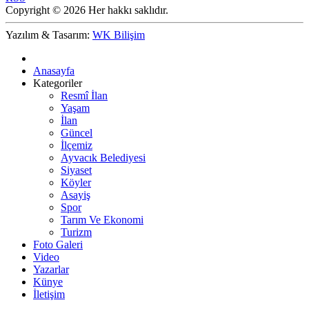
Copyright © 2026 Her hakkı saklıdır.
Yazılım & Tasarım:
WK Bilişim
Anasayfa
Kategoriler
Resmî İlan
Yaşam
İlan
Güncel
İlçemiz
Ayvacık Belediyesi
Siyaset
Köyler
Asayiş
Spor
Tarım Ve Ekonomi
Turizm
Foto Galeri
Video
Yazarlar
Künye
İletişim