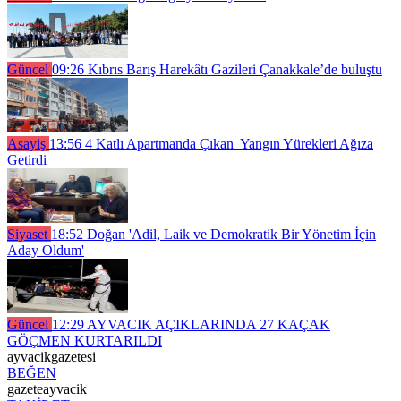
Güncel
09:26
Kıbrıs Barış Harekâtı Gazileri Çanakkale’de buluştu
Asayiş
13:56
4 Katlı Apartmanda Çıkan Yangın Yürekleri Ağıza
Getirdi
Siyaset
18:52
Doğan 'Adil, Laik ve Demokratik Bir Yönetim İçin
Aday Oldum'
Güncel
12:29
AYVACIK AÇIKLARINDA 27 KAÇAK
GÖÇMEN KURTARILDI
ayvacikgazetesi
BEĞEN
gazeteayvacik