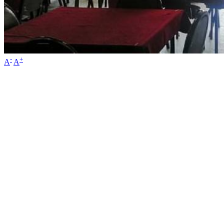
-
+
A
A