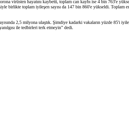
orona virüsten hayatını kaybetti, toplam can kaybı ise 4 bin 763'e yükse
yle birlikte toplam iyileşen sayısı da 147 bin 860'e yükseldi. Toplam e
ısında 2,5 milyona ulaştık. Şimdiye kadarki vakaların yüzde 85'i iyileşt
anılgısı ile tedbirleri terk etmeyin” dedi.