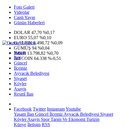
Foto Galeri
Videolar
Canlı Yayın
Günün Haberleri
DOLAR
47,70
%0,17
EURO
55,07
%0,10
G.ALTIN
6.498,72
%0,09
GÜMÜŞ
94
%0,04
Yaşam
IMKB
13.798,82
%0,70
İlan
BITCOIN
64.338
%-0,51
Güncel
İlçemiz
Ayvacık Belediyesi
Siyaset
Köyler
Asayiş
Resmî İlan
Facebook
Twitter
Instagram
Youtube
Yaşam
İlan
Güncel
İlçemiz
Ayvacık Belediyesi
Siyaset
Köyler
Asayiş
Spor
Tarım Ve Ekonomi
Turizm
Künye
İletişim
RSS