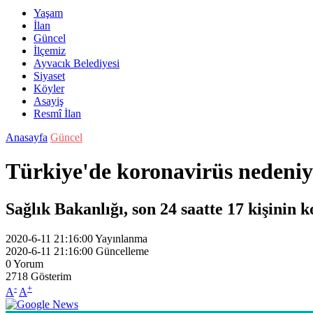
Yaşam
İlan
Güncel
İlçemiz
Ayvacık Belediyesi
Siyaset
Köyler
Asayiş
Resmî İlan
Anasayfa
Güncel
Türkiye'de koronavirüs nedeniyle
Sağlık Bakanlığı, son 24 saatte 17 kişinin 
2020-6-11 21:16:00
Yayınlanma
2020-6-11 21:16:00
Güncelleme
0
Yorum
2718
Gösterim
-
+
A
A