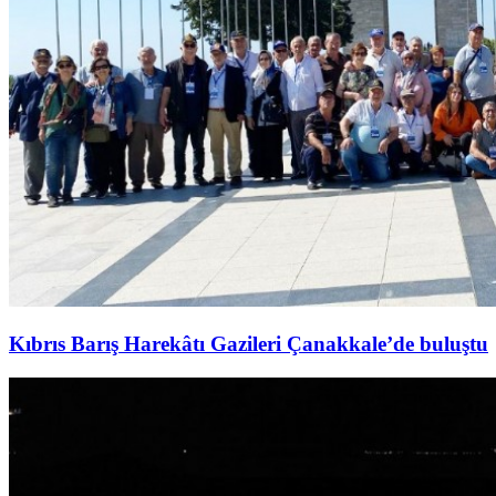
Kıbrıs Barış Harekâtı Gazileri Çanakkale’de buluştu