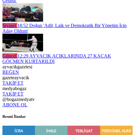
Getirdi
Siyaset
18:52
Doğan 'Adil, Laik ve Demokratik Bir Yönetim İçin
Aday Oldum'
Güncel
12:29
AYVACIK AÇIKLARINDA 27 KAÇAK
GÖÇMEN KURTARILDI
ayvacikgazetesi
BEĞEN
gazeteayvacik
TAKİP ET
medyabogaz
TAKİP ET
@bogazmedyatv
ABONE OL
Resmî İlanlar