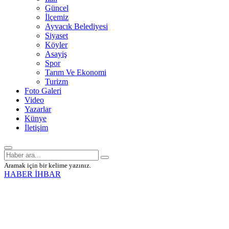
Güncel
İlçemiz
Ayvacık Belediyesi
Siyaset
Köyler
Asayiş
Spor
Tarım Ve Ekonomi
Turizm
Foto Galeri
Video
Yazarlar
Künye
İletişim
Aramak için bir kelime yazınız.
HABER İHBAR