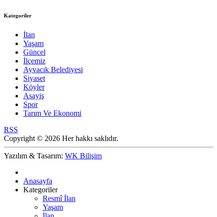
Kategoriler
İlan
Yaşam
Güncel
İlçemiz
Ayvacık Belediyesi
Siyaset
Köyler
Asayiş
Spor
Tarım Ve Ekonomi
RSS
Copyright © 2026 Her hakkı saklıdır.
Yazılım & Tasarım:
WK Bilişim
Anasayfa
Kategoriler
Resmî İlan
Yaşam
İlan