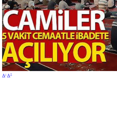
-
+
A
A