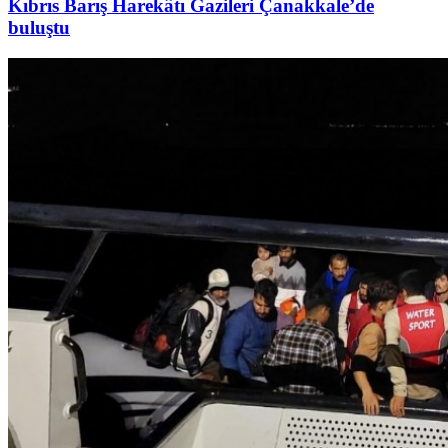
Kıbrıs Barış Harekâtı Gazileri Çanakkale’de
buluştu