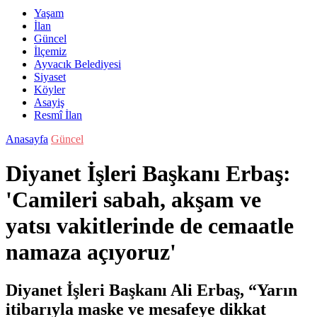
Yaşam
İlan
Güncel
İlçemiz
Ayvacık Belediyesi
Siyaset
Köyler
Asayiş
Resmî İlan
Anasayfa
Güncel
Diyanet İşleri Başkanı Erbaş:
'Camileri sabah, akşam ve
yatsı vakitlerinde de cemaatle
namaza açıyoruz'
Diyanet İşleri Başkanı Ali Erbaş, “Yarın
itibarıyla maske ve mesafeye dikkat