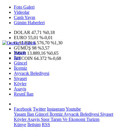
Foto Galeri
Videolar
Canlı Yayın
Günün Haberleri
DOLAR
47,71
%0,18
EURO
55,01
%-0,01
G.ALTIN
6.576,70
%1,30
GÜMÜŞ
98
%3,57
Yaşam
IMKB
13.889,16
%0,65
İlan
BITCOIN
64.372
%-0,68
Güncel
İlçemiz
Ayvacık Belediyesi
Siyaset
Köyler
Asayiş
Resmî İlan
Facebook
Twitter
Instagram
Youtube
Yaşam
İlan
Güncel
İlçemiz
Ayvacık Belediyesi
Siyaset
Köyler
Asayiş
Spor
Tarım Ve Ekonomi
Turizm
Künye
İletişim
RSS