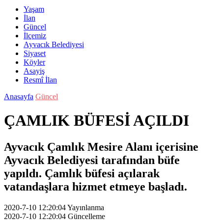
Yaşam
İlan
Güncel
İlçemiz
Ayvacık Belediyesi
Siyaset
Köyler
Asayiş
Resmî İlan
Anasayfa
Güncel
ÇAMLIK BÜFESİ AÇILDI
Ayvacık Çamlık Mesire Alanı içerisine
Ayvacık Belediyesi tarafından büfe
yapıldı. Çamlık büfesi açılarak
vatandaşlara hizmet etmeye başladı.
2020-7-10 12:20:04
Yayınlanma
2020-7-10 12:20:04
Güncelleme