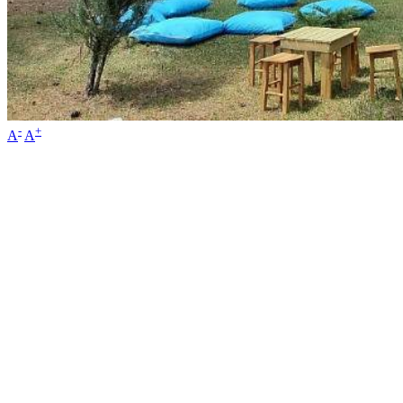
-
+
A
A