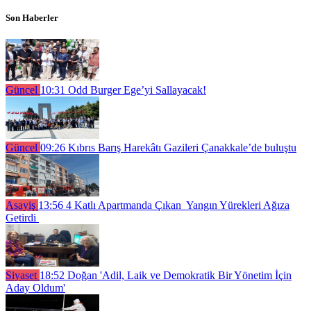
Son Haberler
Güncel
10:31
Odd Burger Ege’yi Sallayacak!
Güncel
09:26
Kıbrıs Barış Harekâtı Gazileri Çanakkale’de buluştu
Asayiş
13:56
4 Katlı Apartmanda Çıkan Yangın Yürekleri Ağıza
Getirdi
Siyaset
18:52
Doğan 'Adil, Laik ve Demokratik Bir Yönetim İçin
Aday Oldum'