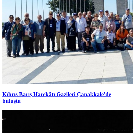
Kıbrıs Barış Harekâtı Gazileri Çanakkale’de
buluştu