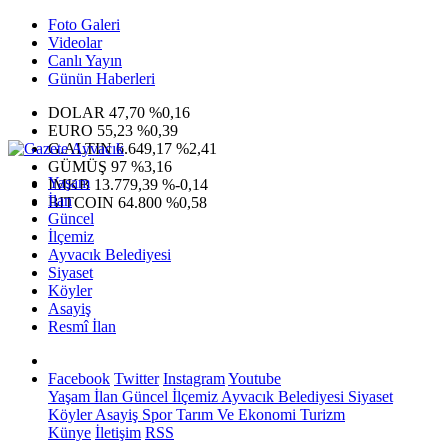
Foto Galeri
Videolar
Canlı Yayın
Günün Haberleri
DOLAR
47,70
%0,16
EURO
55,23
%0,39
G.ALTIN
6.649,17
%2,41
GÜMÜŞ
97
%3,16
Yaşam
IMKB
13.779,39
%-0,14
İlan
BITCOIN
64.800
%0,58
Güncel
İlçemiz
Ayvacık Belediyesi
Siyaset
Köyler
Asayiş
Resmî İlan
Facebook
Twitter
Instagram
Youtube
Yaşam
İlan
Güncel
İlçemiz
Ayvacık Belediyesi
Siyaset
Köyler
Asayiş
Spor
Tarım Ve Ekonomi
Turizm
Künye
İletişim
RSS