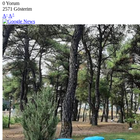
0
Yorum
2571
Gösterim
-
+
A
A