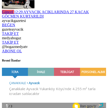
Güncel
12:29
AYVACIK AÇIKLARINDA 27 KAÇAK
GÖÇMEN KURTARILDI
ayvacikgazetesi
BEĞEN
gazeteayvacik
TAKİP ET
medyabogaz
TAKİP ET
@bogazmedyatv
ABONE OL
Resmî İlanlar