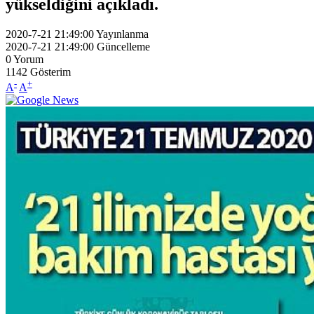
yükseldiğini açıkladı.
2020-7-21 21:49:00
Yayınlanma
2020-7-21 21:49:00
Güncelleme
0
Yorum
1142
Gösterim
-
+
A
A