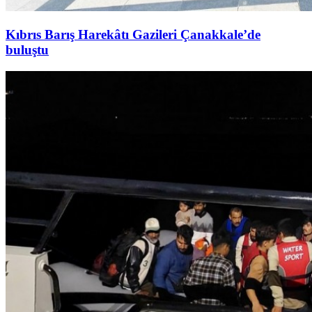
Kıbrıs Barış Harekâtı Gazileri Çanakkale’de
buluştu