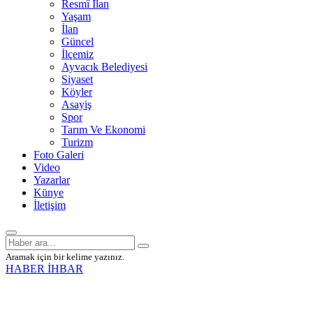
Resmî İlan
Yaşam
İlan
Güncel
İlçemiz
Ayvacık Belediyesi
Siyaset
Köyler
Asayiş
Spor
Tarım Ve Ekonomi
Turizm
Foto Galeri
Video
Yazarlar
Künye
İletişim
Aramak için bir kelime yazınız.
HABER İHBAR