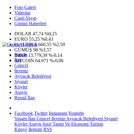
Foto Galeri
Videolar
Canlı Yayın
Günün Haberleri
DOLAR
47,74
%0,25
EURO
55,25
%0,43
G.ALTIN
6.660,55
%2,59
GÜMÜŞ
98
%3,57
Yaşam
IMKB
13.779,39
%-0,14
İlan
BITCOIN
64.971
%-0,06
Güncel
İlçemiz
Ayvacık Belediyesi
Siyaset
Köyler
Asayiş
Resmî İlan
Facebook
Twitter
Instagram
Youtube
Yaşam
İlan
Güncel
İlçemiz
Ayvacık Belediyesi
Siyaset
Köyler
Asayiş
Spor
Tarım Ve Ekonomi
Turizm
Künye
İletişim
RSS