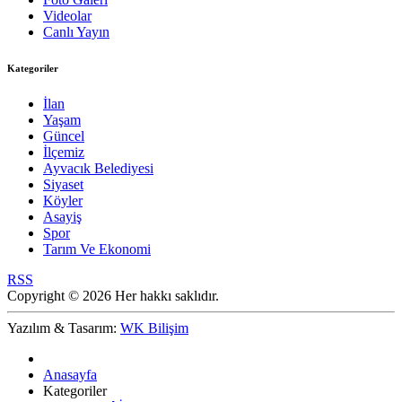
Videolar
Canlı Yayın
Kategoriler
İlan
Yaşam
Güncel
İlçemiz
Ayvacık Belediyesi
Siyaset
Köyler
Asayiş
Spor
Tarım Ve Ekonomi
RSS
Copyright © 2026 Her hakkı saklıdır.
Yazılım & Tasarım:
WK Bilişim
Anasayfa
Kategoriler