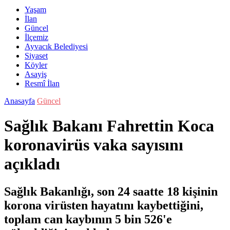
Yaşam
İlan
Güncel
İlçemiz
Ayvacık Belediyesi
Siyaset
Köyler
Asayiş
Resmî İlan
Anasayfa
Güncel
Sağlık Bakanı Fahrettin Koca
koronavirüs vaka sayısını
açıkladı
Sağlık Bakanlığı, son 24 saatte 18 kişinin
korona virüsten hayatını kaybettiğini,
toplam can kaybının 5 bin 526'e