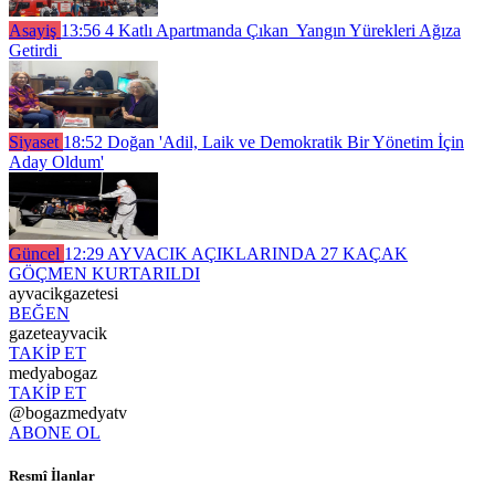
Asayiş
13:56
4 Katlı Apartmanda Çıkan Yangın Yürekleri Ağıza
Getirdi
Siyaset
18:52
Doğan 'Adil, Laik ve Demokratik Bir Yönetim İçin
Aday Oldum'
Güncel
12:29
AYVACIK AÇIKLARINDA 27 KAÇAK
GÖÇMEN KURTARILDI
ayvacikgazetesi
BEĞEN
gazeteayvacik
TAKİP ET
medyabogaz
TAKİP ET
@bogazmedyatv
ABONE OL
Resmî İlanlar