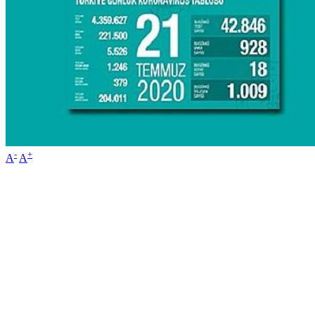
-
+
A
A