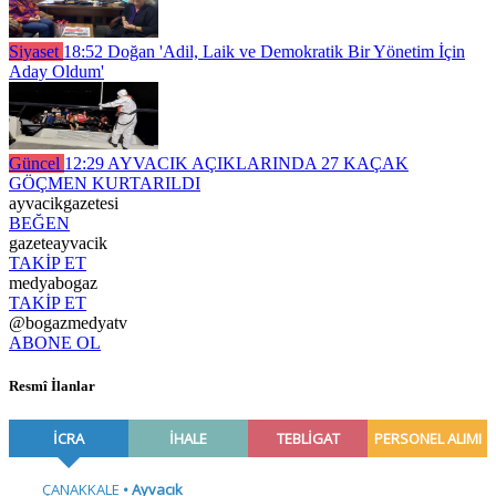
Siyaset
18:52
Doğan 'Adil, Laik ve Demokratik Bir Yönetim İçin
Aday Oldum'
Güncel
12:29
AYVACIK AÇIKLARINDA 27 KAÇAK
GÖÇMEN KURTARILDI
ayvacikgazetesi
BEĞEN
gazeteayvacik
TAKİP ET
medyabogaz
TAKİP ET
@bogazmedyatv
ABONE OL
Resmî İlanlar