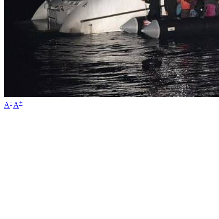
-
+
A
A