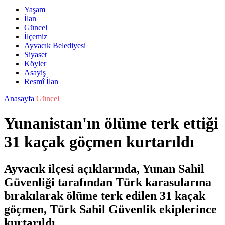
Yaşam
İlan
Güncel
İlçemiz
Ayvacık Belediyesi
Siyaset
Köyler
Asayiş
Resmî İlan
Anasayfa
Güncel
Yunanistan'ın ölüme terk ettiği
31 kaçak göçmen kurtarıldı
Ayvacık ilçesi açıklarında, Yunan Sahil
Güvenliği tarafından Türk karasularına
bırakılarak ölüme terk edilen 31 kaçak
göçmen, Türk Sahil Güvenlik ekiplerince
kurtarıldı.