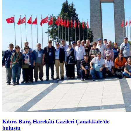
Kıbrıs Barış Harekâtı Gazileri Çanakkale’de
buluştu