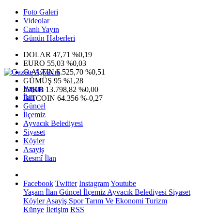
Foto Galeri
Videolar
Canlı Yayın
Günün Haberleri
DOLAR
47,71
%0,19
EURO
55,03
%0,03
G.ALTIN
6.525,70
%0,51
GÜMÜŞ
95
%1,28
Yaşam
IMKB
13.798,82
%0,00
İlan
BITCOIN
64.356
%-0,27
Güncel
İlçemiz
Ayvacık Belediyesi
Siyaset
Köyler
Asayiş
Resmî İlan
Facebook
Twitter
Instagram
Youtube
Yaşam
İlan
Güncel
İlçemiz
Ayvacık Belediyesi
Siyaset
Köyler
Asayiş
Spor
Tarım Ve Ekonomi
Turizm
Künye
İletişim
RSS