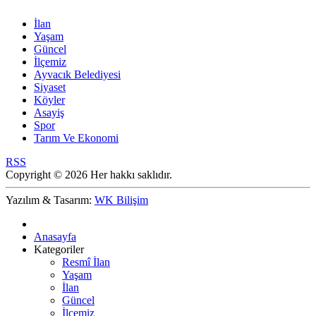
İlan
Yaşam
Güncel
İlçemiz
Ayvacık Belediyesi
Siyaset
Köyler
Asayiş
Spor
Tarım Ve Ekonomi
RSS
Copyright © 2026 Her hakkı saklıdır.
Yazılım & Tasarım:
WK Bilişim
Anasayfa
Kategoriler
Resmî İlan
Yaşam
İlan
Güncel
İlçemiz