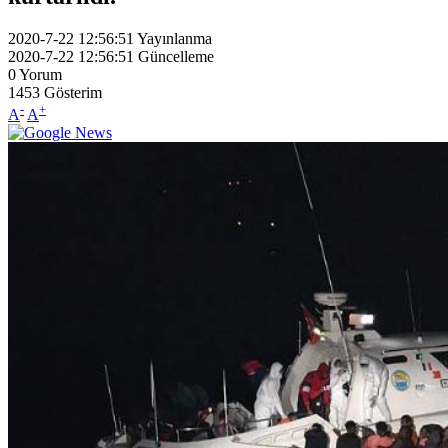
2020-7-22 12:56:51
Yayınlanma
2020-7-22 12:56:51
Güncelleme
0
Yorum
1453
Gösterim
-
+
A
A