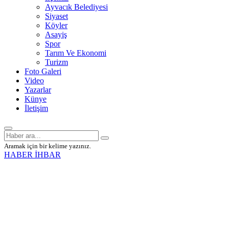
Ayvacık Belediyesi
Siyaset
Köyler
Asayiş
Spor
Tarım Ve Ekonomi
Turizm
Foto Galeri
Video
Yazarlar
Künye
İletişim
Aramak için bir kelime yazınız.
HABER İHBAR