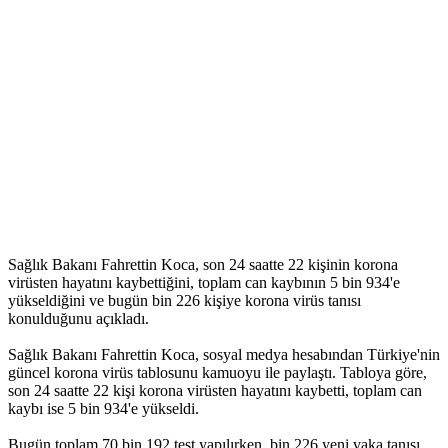
Sağlık Bakanı Fahrettin Koca, son 24 saatte 22 kişinin korona
virüsten hayatını kaybettiğini, toplam can kaybının 5 bin 934'e
yükseldiğini ve bugün bin 226 kişiye korona virüs tanısı
konulduğunu açıkladı.
Sağlık Bakanı Fahrettin Koca, sosyal medya hesabından Türkiye'nin
güncel korona virüs tablosunu kamuoyu ile paylaştı. Tabloya göre,
son 24 saatte 22 kişi korona virüsten hayatını kaybetti, toplam can
kaybı ise 5 bin 934'e yükseldi.
Bugün toplam 70 bin 192 test yapılırken, bin 226 yeni vaka tanısı