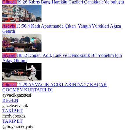
Güncel
09:26
Kıbrıs Barış Harekâtı Gazileri Çanakkale’de buluştu
Asayiş
13:56
4 Katlı Apartmanda Çıkan Yangın Yürekleri Ağıza
Getirdi
Siyaset
18:52
Doğan 'Adil, Laik ve Demokratik Bir Yönetim İçin
Aday Oldum'
Güncel
12:29
AYVACIK AÇIKLARINDA 27 KAÇAK
GÖÇMEN KURTARILDI
ayvacikgazetesi
BEĞEN
gazeteayvacik
TAKİP ET
medyabogaz
TAKİP ET
@bogazmedyatv