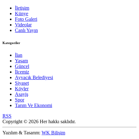
İletişim
Künye
Foto Galeri
Videolar
Canlı Yayın
Kategoriler
İlan
Yaşam
Güncel
İlçemiz
Ayvacık Belediyesi
Siyaset
Köyler
Asayiş
Spor
Tarım Ve Ekonomi
RSS
Copyright © 2026 Her hakkı saklıdır.
Yazılım & Tasarım:
WK Bilişim