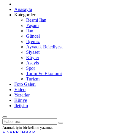
Anasayfa
Kategoriler
Resmî İlan
Yaşam
İlan
Güncel
İlçemiz
Ayvacık Belediyesi
Siyaset
Köyler
Asayiş
Spor
Tarım Ve Ekonomi
Turizm
Foto Galeri
Video
Yazarlar
Künye
İletişim
Aramak için bir kelime yazınız.
HABER İHBAR