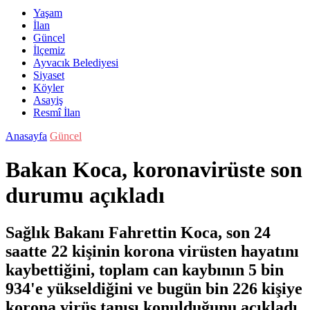
Yaşam
İlan
Güncel
İlçemiz
Ayvacık Belediyesi
Siyaset
Köyler
Asayiş
Resmî İlan
Anasayfa
Güncel
Bakan Koca, koronavirüste son
durumu açıkladı
Sağlık Bakanı Fahrettin Koca, son 24
saatte 22 kişinin korona virüsten hayatını
kaybettiğini, toplam can kaybının 5 bin
934'e yükseldiğini ve bugün bin 226 kişiye
korona virüs tanısı konulduğunu açıkladı.