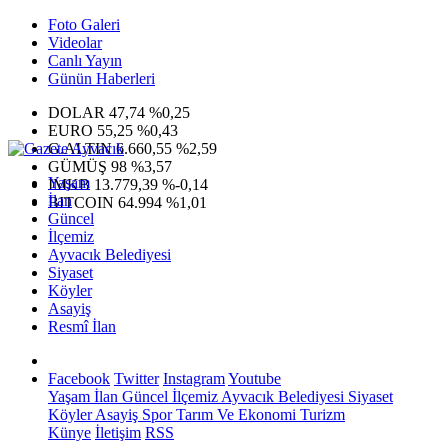
Foto Galeri
Videolar
Canlı Yayın
Günün Haberleri
DOLAR
47,74
%0,25
EURO
55,25
%0,43
G.ALTIN
6.660,55
%2,59
GÜMÜŞ
98
%3,57
Yaşam
IMKB
13.779,39
%-0,14
İlan
BITCOIN
64.994
%1,01
Güncel
İlçemiz
Ayvacık Belediyesi
Siyaset
Köyler
Asayiş
Resmî İlan
Facebook
Twitter
Instagram
Youtube
Yaşam
İlan
Güncel
İlçemiz
Ayvacık Belediyesi
Siyaset
Köyler
Asayiş
Spor
Tarım Ve Ekonomi
Turizm
Künye
İletişim
RSS