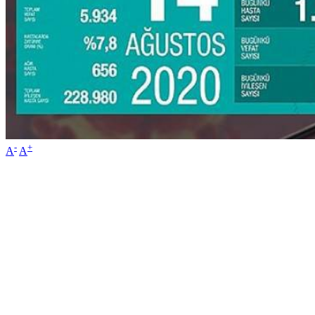
-
+
A
A