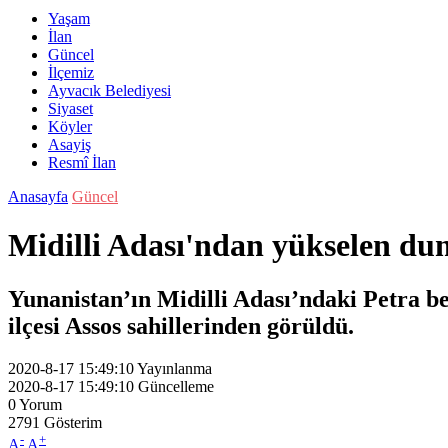
Yaşam
İlan
Güncel
İlçemiz
Ayvacık Belediyesi
Siyaset
Köyler
Asayiş
Resmî İlan
Anasayfa
Güncel
Midilli Adası'ndan yükselen du
Yunanistan’ın Midilli Adası’ndaki Petra b
ilçesi Assos sahillerinden görüldü.
2020-8-17 15:49:10
Yayınlanma
2020-8-17 15:49:10
Güncelleme
0
Yorum
2791
Gösterim
-
+
A
A