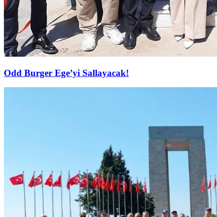
Odd Burger Ege’yi Sallayacak!