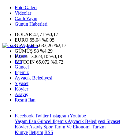
Foto Galeri
Videolar
Canlı Yayın
Günün Haberleri
DOLAR
47,71
%0,17
EURO
55,04
%0,05
G.ALTIN
6.633,26
%2,17
GÜMÜŞ
98
%4,29
Yaşam
IMKB
13.823,10
%0,18
İlan
BITCOIN
65.072
%0,72
Güncel
İlçemiz
Ayvacık Belediyesi
Siyaset
Köyler
Asayiş
Resmî İlan
Facebook
Twitter
Instagram
Youtube
Yaşam
İlan
Güncel
İlçemiz
Ayvacık Belediyesi
Siyaset
Köyler
Asayiş
Spor
Tarım Ve Ekonomi
Turizm
Künye
İletişim
RSS