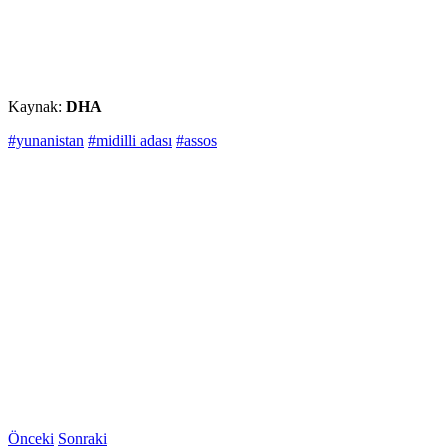
Kaynak:
DHA
#yunanistan
#midilli adası
#assos
Önceki
Sonraki