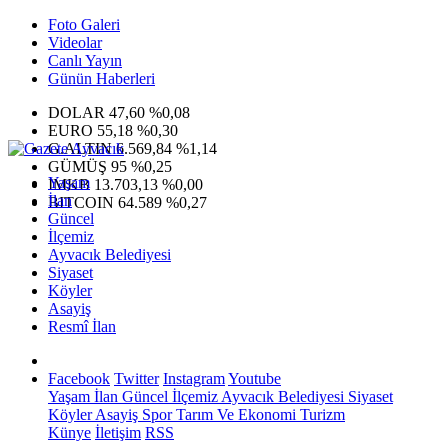
Foto Galeri
Videolar
Canlı Yayın
Günün Haberleri
DOLAR
47,60
%0,08
EURO
55,18
%0,30
G.ALTIN
6.569,84
%1,14
GÜMÜŞ
95
%0,25
Yaşam
IMKB
13.703,13
%0,00
İlan
BITCOIN
64.589
%0,27
Güncel
İlçemiz
Ayvacık Belediyesi
Siyaset
Köyler
Asayiş
Resmî İlan
Facebook
Twitter
Instagram
Youtube
Yaşam
İlan
Güncel
İlçemiz
Ayvacık Belediyesi
Siyaset
Köyler
Asayiş
Spor
Tarım Ve Ekonomi
Turizm
Künye
İletişim
RSS