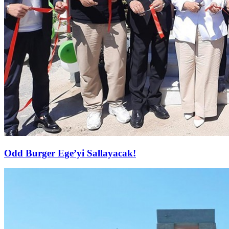
Odd Burger Ege’yi Sallayacak!