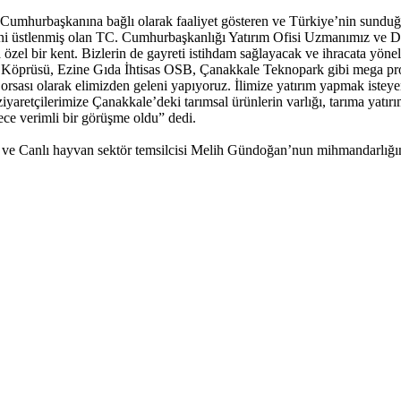
Cumhurbaşkanına bağlı olarak faaliyet gösteren ve Türkiye’nin sunduğu y
ni üstlenmiş olan TC. Cumhurbaşkanlığı Yatırım Ofisi Uzmanımız ve Değ
 özel bir kent. Bizlerin de gayreti istihdam sağlayacak ve ihracata yönel
prüsü, Ezine Gıda İhtisas OSB, Çanakkale Teknopark gibi mega projele
orsası olarak elimizden geleni yapıyoruz. İlimize yatırım yapmak isteye
etçilerimize Çanakkale’deki tarımsal ürünlerin varlığı, tarıma yatırım
erece verimli bir görüşme oldu” dedi.
 ve Canlı hayvan sektör temsilcisi Melih Gündoğan’nun mihmandarlığı