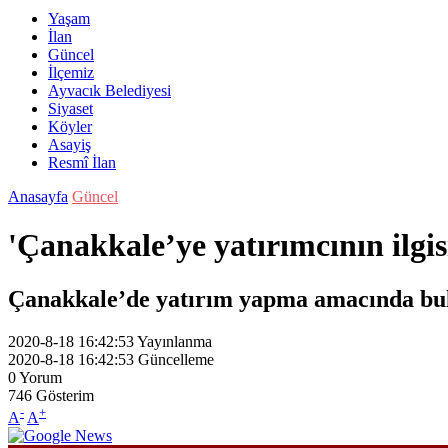
Yaşam
İlan
Güncel
İlçemiz
Ayvacık Belediyesi
Siyaset
Köyler
Asayiş
Resmî İlan
Anasayfa
Güncel
'Çanakkale’ye yatırımcının ilgi
Çanakkale’de yatırım yapma amacında bulun
2020-8-18 16:42:53
Yayınlanma
2020-8-18 16:42:53
Güncelleme
0
Yorum
746
Gösterim
-
+
A
A