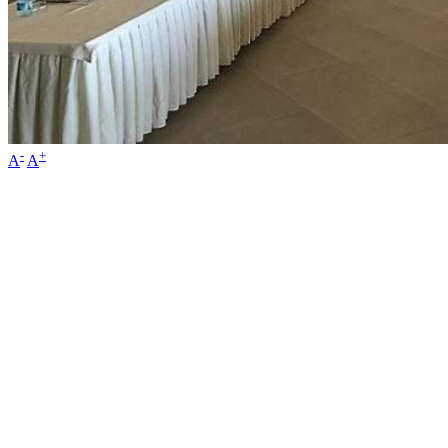
-
+
A
A