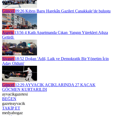
Güncel
09:26
Kıbrıs Barış Harekâtı Gazileri Çanakkale’de buluştu
Asayiş
13:56
4 Katlı Apartmanda Çıkan Yangın Yürekleri Ağıza
Getirdi
Siyaset
18:52
Doğan 'Adil, Laik ve Demokratik Bir Yönetim İçin
Aday Oldum'
Güncel
12:29
AYVACIK AÇIKLARINDA 27 KAÇAK
GÖÇMEN KURTARILDI
ayvacikgazetesi
BEĞEN
gazeteayvacik
TAKİP ET
medyabogaz