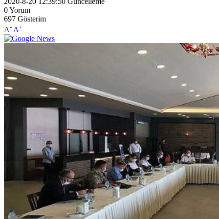
2020-8-20 12:39:50
Güncelleme
0
Yorum
697
Gösterim
-
+
A
A