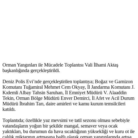
Orman Yangınları ile Mücadele Toplantısı Vali İlhami Aktaş
başkanlığında gerçekleştirildi.
Deniz Polis Evi’nde gerçekleştirilen toplantıya; Boğaz ve Garnizon
Komutanı Tuğamiral Mehmet Cem Okyay, İl Jandarma Komutanı J.
Kıdemli Albay Tahsin Saruhan, İl Emniyet Müdürü V. Alaaddin
Tekin, Orman Bölge Müdürü Enver Demirci, İl Afet ve Acil Durum
Müdürü İbrahim Tarı, daire amirleri ve kamu kurum temsilcileri
katıldı.
Toplantıda; özellikle yaz mevsimi ve tatil sezonu olması sebebiyle
vatandaşların yoğun bir şekilde mangal, semaver veya ocak
yaktıkları, bu durumun da hava sıcaklığının yüksekliği ve kuru ot ile
çalılık miktarının artmasına bağlı olarak orman yangınlarında artışa