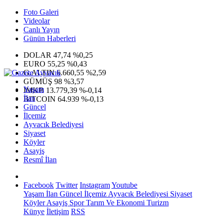
Foto Galeri
Videolar
Canlı Yayın
Günün Haberleri
DOLAR
47,74
%0,25
EURO
55,25
%0,43
G.ALTIN
6.660,55
%2,59
GÜMÜŞ
98
%3,57
Yaşam
IMKB
13.779,39
%-0,14
İlan
BITCOIN
64.939
%-0,13
Güncel
İlçemiz
Ayvacık Belediyesi
Siyaset
Köyler
Asayiş
Resmî İlan
Facebook
Twitter
Instagram
Youtube
Yaşam
İlan
Güncel
İlçemiz
Ayvacık Belediyesi
Siyaset
Köyler
Asayiş
Spor
Tarım Ve Ekonomi
Turizm
Künye
İletişim
RSS