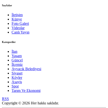
Sayfalar
İletişim
Künye
Foto Galeri
Videolar
Canlı Yayın
Kategoriler
İlan
Yaşam
Güncel
İlçemiz
Ayvacık Belediyesi
Siyaset
Köyler
Asayiş
Spor
Tarım Ve Ekonomi
RSS
Copyright © 2026 Her hakkı saklıdır.