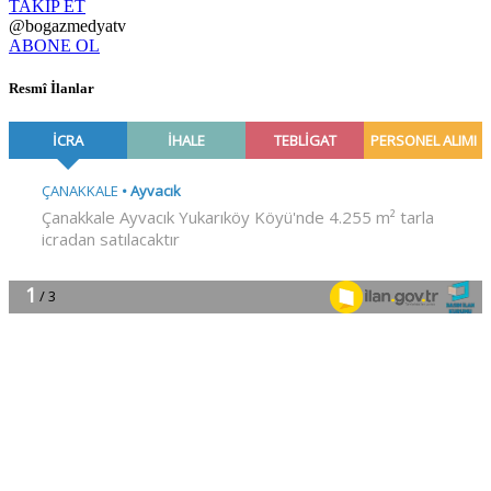
TAKİP ET
@bogazmedyatv
ABONE OL
Resmî İlanlar