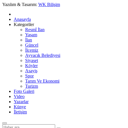
Yazılım & Tasarım:
WK Bilişim
Anasayfa
Kategoriler
Resmî İlan
Yaşam
İlan
Güncel
İlçemiz
Ayvacık Belediyesi
Siyaset
Köyler
Asayiş
Spor
Tarım Ve Ekonomi
Turizm
Foto Galeri
Video
Yazarlar
Künye
İletişim