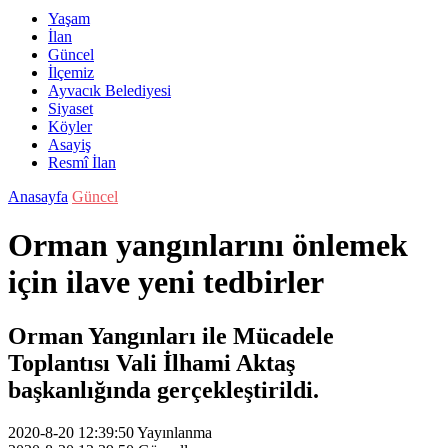
Yaşam
İlan
Güncel
İlçemiz
Ayvacık Belediyesi
Siyaset
Köyler
Asayiş
Resmî İlan
Anasayfa
Güncel
Orman yangınlarını önlemek
için ilave yeni tedbirler
Orman Yangınları ile Mücadele
Toplantısı Vali İlhami Aktaş
başkanlığında gerçekleştirildi.
2020-8-20 12:39:50
Yayınlanma