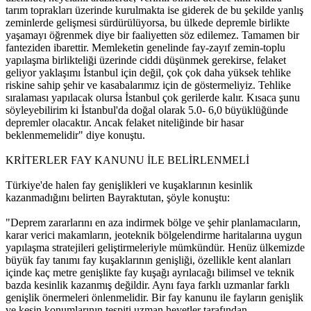
tarım toprakları üzerinde kurulmakta ise giderek de bu şekilde yanlış
zeminlerde gelişmesi sürdürülüyorsa, bu ülkede depremle birlikte
yaşamayı öğrenmek diye bir faaliyetten söz edilemez. Tamamen bir
fanteziden ibarettir. Memleketin genelinde fay-zayıf zemin-toplu
yapılaşma birlikteliği üzerinde ciddi düşünmek gerekirse, felaket
geliyor yaklaşımı İstanbul için değil, çok çok daha yüksek tehlike
riskine sahip şehir ve kasabalarımız için de göstermeliyiz. Tehlike
sıralaması yapılacak olursa İstanbul çok gerilerde kalır. Kısaca şunu
söyleyebilirim ki İstanbul'da doğal olarak 5.0- 6,0 büyüklüğünde
depremler olacaktır. Ancak felaket niteliğinde bir hasar
beklenmemelidir" diye konuştu.
KRİTERLER FAY KANUNU İLE BELİRLENMELİ
Türkiye'de halen fay genişlikleri ve kuşaklarının kesinlik
kazanmadığını belirten Bayraktutan, şöyle konuştu:
"Deprem zararlarını en aza indirmek bölge ve şehir planlamacıların,
karar verici makamların, jeoteknik bölgelendirme haritalarına uygun
yapılaşma stratejileri geliştirmeleriyle mümkündür. Henüz ülkemizde
büyük fay tanımı fay kuşaklarının genişliği, özellikle kent alanları
içinde kaç metre genişlikte fay kuşağı ayrılacağı bilimsel ve teknik
bazda kesinlik kazanmış değildir. Aynı faya farklı uzmanlar farklı
genişlik önermeleri önlenmelidir. Bir fay kanunu ile fayların genişlik
ve kesin konumlarının tespiti uzman heyetler tarafından