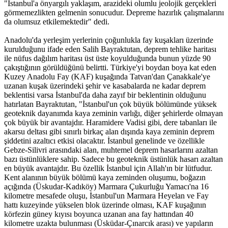
"İstanbul'a önyargılı yaklaşım, arazideki olumlu jeolojik gerçekleri
görmemezlikten gelmenin sonucudur. Depreme hazırlık çalışmalarını
da olumsuz etkilemektedir" dedi.
Anadolu'da yerleşim yerlerinin çoğunlukla fay kuşakları üzerinde
kurulduğunu ifade eden Salih Bayraktutan, deprem tehlike haritası
ile nüfus dağılım haritası üst üste koyulduğunda bunun yüzde 90
çakıştığının görüldüğünü belirtti. Türkiye'yi boydan boya kat eden
Kuzey Anadolu Fay (KAF) kuşağında Tatvan'dan Çanakkale'ye
uzanan kuşak üzerindeki şehir ve kasabalarda ne kadar deprem
beklentisi varsa İstanbul'da daha zayıf bir beklentinin olduğunu
hatırlatan Bayraktutan, "İstanbul'un çok büyük bölümünde yüksek
geoteknik dayanımda kaya zeminin varlığı, diğer şehirlerde olmayan
çok büyük bir avantajdır. Haramidere Vadisi gibi, dere tabanları ile
akarsu deltası gibi sınırlı birkaç alan dışında kaya zeminin deprem
şiddetini azaltıcı etkisi olacaktır. İstanbul genelinde ve özellikle
Gebze-Silivri arasındaki alan, muhtemel deprem hasarlarını azaltan
bazı üstünlüklere sahip. Sadece bu geoteknik üstünlük hasarı azaltan
en büyük avantajdır. Bu özellik İstanbul için Allah'ın bir lütfudur.
Kent alanının büyük bölümü kaya zeminden oluşumu, boğazın
açığında (Üskudar-Kadıköy) Marmara Çukurluğu Yamacı'na 16
kilometre mesafede oluşu, İstanbul'un Marmara Heyelan ve Fay
hattı kuzeyinde yükselen blok üzerinde olması, KAF kuşağının
körfezin güney kıyısı boyunca uzanan ana fay hattından 40
kilometre uzakta bulunması (Üsküdar-Çınarcık arası) ve yapıların