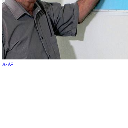
-
+
A
A