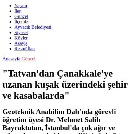
Yaşam
İlan
Güncel
İlçemiz
Ayvacık Belediyesi
Siyaset
Köyler
Asayiş
Resmî İlan
Anasayfa
Güncel
"Tatvan'dan Çanakkale'ye
uzanan kuşak üzerindeki şehir
ve kasabalarda"
Geoteknik Anabilim Dalı'nda görevli
öğretim üyesi Dr. Mehmet Salih
Bayraktutan, İstanbul'da çok ağır ve