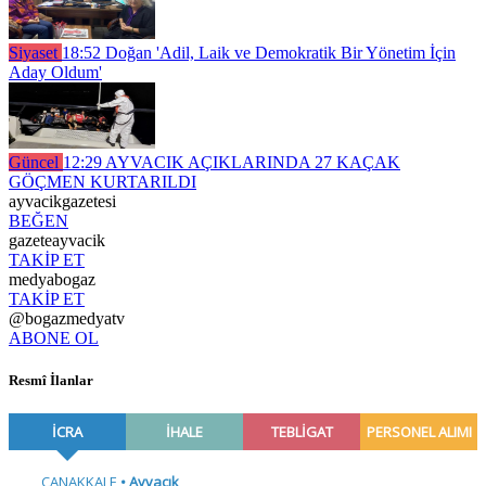
Siyaset
18:52
Doğan 'Adil, Laik ve Demokratik Bir Yönetim İçin
Aday Oldum'
Güncel
12:29
AYVACIK AÇIKLARINDA 27 KAÇAK
GÖÇMEN KURTARILDI
ayvacikgazetesi
BEĞEN
gazeteayvacik
TAKİP ET
medyabogaz
TAKİP ET
@bogazmedyatv
ABONE OL
Resmî İlanlar