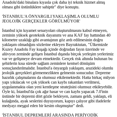
Anadolu'daki binalara kıyasla çok daha iyi teknik hizmet almış
olması gibi üstünlüklere sahiptir" diye konuştu.
'İSTANBUL'A ÖNYARGILI YAKLAŞIMLA OLUMLU
JEOLOJİK GERÇEKLER GÖRÜLMÜYOR'
İstanbul için kıyamet senaryoları oluşturulmasını kabul etmeyen,
zeminin yüksek geoteknik dayanımı ve ana KAF fay hattından 40
kilometre uzaklığı gibi avantajının göz ardı edilmesinin doğru
yaklaşım olmadığını sözlerine ekleyen Bayraktutan, "Ülkemizde
Kuzey Anadolu Fay kuşağı içinde doğrudan fayın üzerinde ve
alüvyon zeminde gelişen İstanbul dışında birçok yerleşim yerlerimiz
var ve gelişmeye devam etmektedir. Gerçek risk altında bulunan bu
şehirlerin kısa sürede sağlam zeminlere kentsel dönüşüm
sonuçlandırılmalıdır. İstanbul'a önyargılı yaklaşım, arazideki olumlu
jeolojik gerçekleri görmemezlikten gelmenin sonucudur. Depreme
hazırlık çalışmalarını da olumsuz etkilemektedir. Hatta birkaç milyon
yapı yıkılacak ve çok yüksek can kaybı rakamları verilmesi,
uygulanmakta olan yeni kentleşme stratejisini olumsuz etkileyebilir.
Öyle ki, İstanbul'da çok ağır hasar ve can kaybı yapacak 7.0'inin
üstünde bir depremi dört gözle bekleyen, zamanı geldi, yaklaştı, eli
kulağında, ayak seslerini duyuyorum, kapıyı çalıyor gibi ifadelerle
medyayı meşgul eden bir kesim oluşmuştur" dedi.
'İSTANBUL DEPREMLERİ ARASINDA PERİYODİK