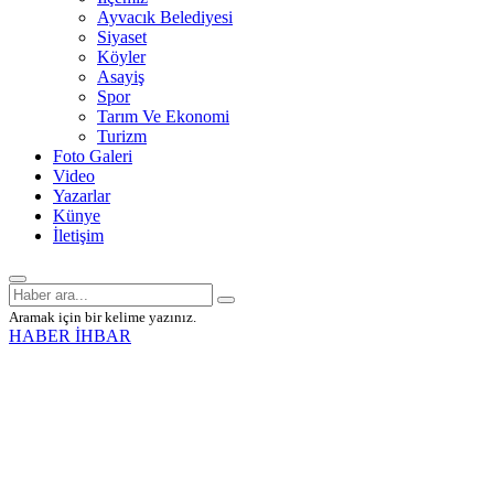
Ayvacık Belediyesi
Siyaset
Köyler
Asayiş
Spor
Tarım Ve Ekonomi
Turizm
Foto Galeri
Video
Yazarlar
Künye
İletişim
Aramak için bir kelime yazınız.
HABER İHBAR