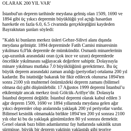
OLARAK 200 YIL VAR'
İstanbul'un deprem tarihinde meydana gelmiş olan 1509, 1690 ve
1894 gibi üç yıkıcı depremin büyüklüğü yol açtığı hasardan
hareketle en fazla 6.0, 6.5 civarında gerçekleştiğini kaydeden
Bayraktutan şunları söyledi:
"Kaldı ki bunların merkez üsleri Gebze-Silivri alanı dışında
meydana gelmiştir. 1894 depreminde Fatih Camisi minaresinin
yıkılması 6,0'lık depremle de mümkündür. Osmanlı minarelerinin
çap-uzunluk arasındaki oran (çok ince ve uzun) depremlerde
öncelikle yıkılmasını sağlayacak değerlere sahiptir. Dolayısıyla
minare yıkılması mutlaka 7.0 büyüklüğünü gerektirmez. Bu üç
büyük deprem arasındaki zaman aralığı (periyotlar) ortalama 200 yıl
kadardır. Bu istatistiğe bakarak bir fikir edilecek olunursa 1894'ten
sonra 2100 yılı muhtemel önümüzdeki deprem zamanı (bilimsel
olmasa da) gibi düşünülebilir. 17 Ağustos 1999 depremi İstanbul’u
etkilemiştir ancak merkez üssü Gölcük-Arifiye’dir. Dolasıyla
İstanbul depremi değildir. İstanbul depremi olarak kabul edilen 3
ağır deprem 1509, 1690 ve 1894 yıllarında meydana gelen ağır
yıkıcı depremler olup aralarında yaklaşık 200 yıl periyotlar vardır.
Bilimsel kesinlik olmamakla birlikte 1894’ten 200 yıl sonrası 2100
yılı olur ki bu da yaklaşık günümüzden 80 yıl sonrası demektir.
Genel olarak bazı bilim adamlarımız fay hatlarında sakinlik uzun
sürmüşse, büyük bir deprem vaktinin yaklaştığı gibi teoriye