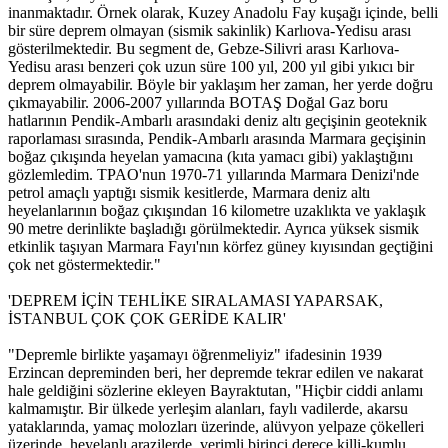
inanmaktadır. Örnek olarak, Kuzey Anadolu Fay kuşağı içinde, belli
bir süre deprem olmayan (sismik sakinlik) Karlıova-Yedisu arası
gösterilmektedir. Bu segment de, Gebze-Silivri arası Karlıova-
Yedisu arası benzeri çok uzun süre 100 yıl, 200 yıl gibi yıkıcı bir
deprem olmayabilir. Böyle bir yaklaşım her zaman, her yerde doğru
çıkmayabilir. 2006-2007 yıllarında BOTAŞ Doğal Gaz boru
hatlarının Pendik-Ambarlı arasındaki deniz altı geçişinin geoteknik
raporlaması sırasında, Pendik-Ambarlı arasında Marmara geçişinin
boğaz çıkışında heyelan yamacına (kıta yamacı gibi) yaklaştığını
gözlemledim. TPAO'nun 1970-71 yıllarında Marmara Denizi'nde
petrol amaçlı yaptığı sismik kesitlerde, Marmara deniz altı
heyelanlarının boğaz çıkışından 16 kilometre uzaklıkta ve yaklaşık
90 metre derinlikte başladığı görülmektedir. Ayrıca yüksek sismik
etkinlik taşıyan Marmara Fayı'nın körfez güney kıyısından geçtiğini
çok net göstermektedir."
'DEPREM İÇİN TEHLİKE SIRALAMASI YAPARSAK,
İSTANBUL ÇOK ÇOK GERİDE KALIR'
"Depremle birlikte yaşamayı öğrenmeliyiz" ifadesinin 1939
Erzincan depreminden beri, her depremde tekrar edilen ve nakarat
hale geldiğini sözlerine ekleyen Bayraktutan, "Hiçbir ciddi anlamı
kalmamıştır. Bir ülkede yerleşim alanları, faylı vadilerde, akarsu
yataklarında, yamaç molozları üzerinde, alüvyon yelpaze çökelleri
üzerinde, heyelanlı arazilerde, verimli birinci derece killi-kumlu