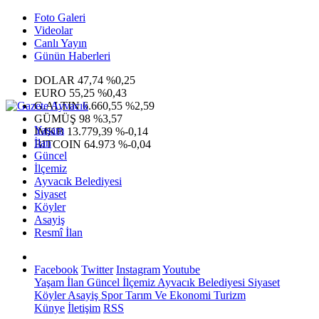
Foto Galeri
Videolar
Canlı Yayın
Günün Haberleri
DOLAR
47,74
%0,25
EURO
55,25
%0,43
G.ALTIN
6.660,55
%2,59
GÜMÜŞ
98
%3,57
Yaşam
IMKB
13.779,39
%-0,14
İlan
BITCOIN
64.973
%-0,04
Güncel
İlçemiz
Ayvacık Belediyesi
Siyaset
Köyler
Asayiş
Resmî İlan
Facebook
Twitter
Instagram
Youtube
Yaşam
İlan
Güncel
İlçemiz
Ayvacık Belediyesi
Siyaset
Köyler
Asayiş
Spor
Tarım Ve Ekonomi
Turizm
Künye
İletişim
RSS