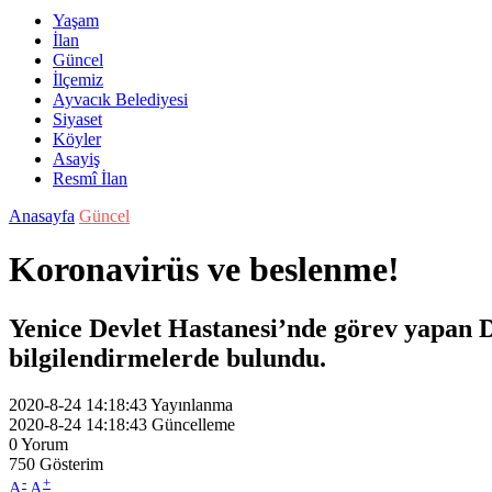
Yaşam
İlan
Güncel
İlçemiz
Ayvacık Belediyesi
Siyaset
Köyler
Asayiş
Resmî İlan
Anasayfa
Güncel
Koronavirüs ve beslenme!
Yenice Devlet Hastanesi’nde görev yapan 
bilgilendirmelerde bulundu.
2020-8-24 14:18:43
Yayınlanma
2020-8-24 14:18:43
Güncelleme
0
Yorum
750
Gösterim
-
+
A
A