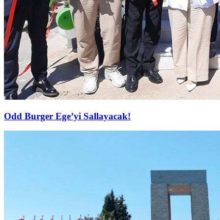
Odd Burger Ege’yi Sallayacak!