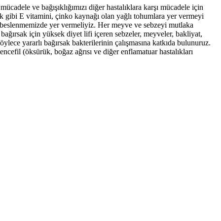
ücadele ve bağışıklığımızı diğer hastalıklara karşı mücadele için
k gibi E vitamini, çinko kaynağı olan yağlı tohumlara yer vermeyi
ük beslenmemizde yer vermeliyiz. Her meyve ve sebzeyi mutlaka
ağırsak için yüksek diyet lifi içeren sebzeler, meyveler, bakliyat,
Böylece yararlı bağırsak bakterilerinin çalışmasına katkıda bulunuruz.
 zencefil (öksürük, boğaz ağrısı ve diğer enflamatuar hastalıkları