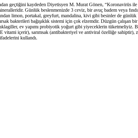
ından geçtiğini kaydeden Diyetisyen M. Murat Gönen, “Koronavirüs ile m
mineralleridir. Günlük beslenmenizde 3 ceviz, bir avuç badem veya fındı
ından limon, portakal, greyfurt, mandalina, kivi gibi besinler de günl
sak bakterileri bağışıklık sistemi için çok elzemdir. Düzgün çalışan bir b
 baklagiller, ev yapımı probiyotik yoğurt gibi yiyeceklerin tüketmeliyiz. 
 vitami içerir), sarımsak (antibakteriyel ve antiviral özelliğe sahiptir),
ifadelerini kullandı.