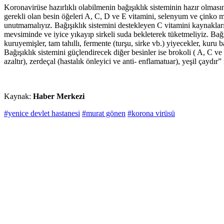
Koronavirüse hazırlıklı olabilmenin bağışıklık sisteminin hazır olmas
gerekli olan besin öğeleri A, C, D ve E vitamini, selenyum ve çinko 
unutmamalıyız. Bağışıklık sistemini destekleyen C vitamini kaynaklar
mevsiminde ve iyice yıkayıp sirkeli suda bekleterek tüketmeliyiz. Bağır
kuruyemişler, tam tahıllı, fermente (turşu, sirke vb.) yiyecekler, kuru
Bağışıklık sistemini güçlendirecek diğer besinler ise brokoli ( A, C ve E
azaltır), zerdeçal (hastalık önleyici ve anti- enflamatuar), yeşil çaydır” 
Kaynak:
Haber Merkezi
#yenice devlet hastanesi
#murat gönen
#korona virüsü