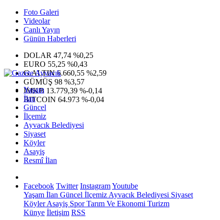
Foto Galeri
Videolar
Canlı Yayın
Günün Haberleri
DOLAR
47,74
%0,25
EURO
55,25
%0,43
G.ALTIN
6.660,55
%2,59
GÜMÜŞ
98
%3,57
Yaşam
IMKB
13.779,39
%-0,14
İlan
BITCOIN
64.973
%-0,04
Güncel
İlçemiz
Ayvacık Belediyesi
Siyaset
Köyler
Asayiş
Resmî İlan
Facebook
Twitter
Instagram
Youtube
Yaşam
İlan
Güncel
İlçemiz
Ayvacık Belediyesi
Siyaset
Köyler
Asayiş
Spor
Tarım Ve Ekonomi
Turizm
Künye
İletişim
RSS