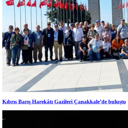
Kıbrıs Barış Harekâtı Gazileri Çanakkale’de buluştu