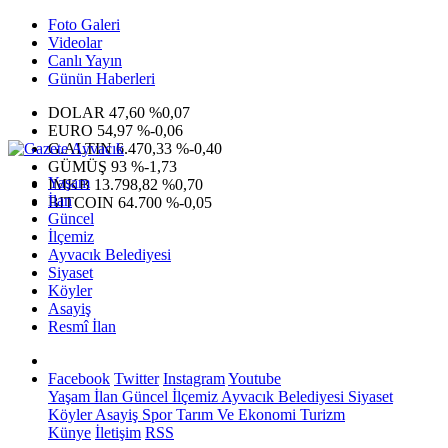
Foto Galeri
Videolar
Canlı Yayın
Günün Haberleri
DOLAR
47,60
%0,07
EURO
54,97
%-0,06
G.ALTIN
6.470,33
%-0,40
GÜMÜŞ
93
%-1,73
Yaşam
IMKB
13.798,82
%0,70
İlan
BITCOIN
64.700
%-0,05
Güncel
İlçemiz
Ayvacık Belediyesi
Siyaset
Köyler
Asayiş
Resmî İlan
Facebook
Twitter
Instagram
Youtube
Yaşam
İlan
Güncel
İlçemiz
Ayvacık Belediyesi
Siyaset
Köyler
Asayiş
Spor
Tarım Ve Ekonomi
Turizm
Künye
İletişim
RSS