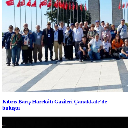
Kıbrıs Barış Harekâtı Gazileri Çanakkale’de
buluştu