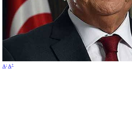
-
+
A
A