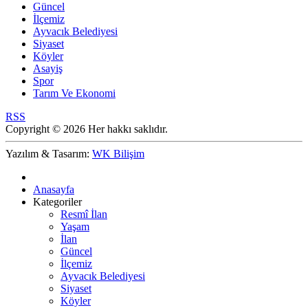
Güncel
İlçemiz
Ayvacık Belediyesi
Siyaset
Köyler
Asayiş
Spor
Tarım Ve Ekonomi
RSS
Copyright © 2026 Her hakkı saklıdır.
Yazılım & Tasarım:
WK Bilişim
Anasayfa
Kategoriler
Resmî İlan
Yaşam
İlan
Güncel
İlçemiz
Ayvacık Belediyesi
Siyaset
Köyler