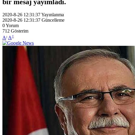
bir mesaj yayımladı.
2020-8-26 12:31:37
Yayınlanma
2020-8-26 12:31:37
Güncelleme
0
Yorum
712
Gösterim
-
+
A
A