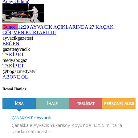
Aday Oldum'
Güncel
12:29
AYVACIK AÇIKLARINDA 27 KAÇAK
GÖÇMEN KURTARILDI
ayvacikgazetesi
BEĞEN
gazeteayvacik
TAKİP ET
medyabogaz
TAKİP ET
@bogazmedyatv
ABONE OL
Resmî İlanlar