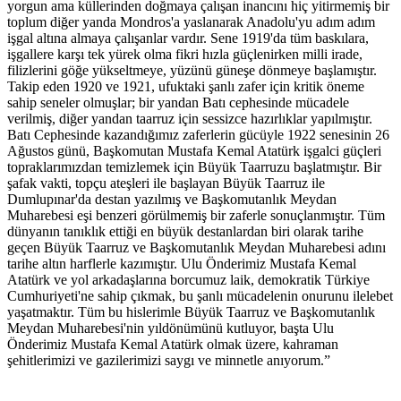
yorgun ama küllerinden doğmaya çalışan inancını hiç yitirmemiş bir
toplum diğer yanda Mondros'a yaslanarak Anadolu'yu adım adım
işgal altına almaya çalışanlar vardır. Sene 1919'da tüm baskılara,
işgallere karşı tek yürek olma fikri hızla güçlenirken milli irade,
filizlerini göğe yükseltmeye, yüzünü güneşe dönmeye başlamıştır.
Takip eden 1920 ve 1921, ufuktaki şanlı zafer için kritik öneme
sahip seneler olmuşlar; bir yandan Batı cephesinde mücadele
verilmiş, diğer yandan taarruz için sessizce hazırlıklar yapılmıştır.
Batı Cephesinde kazandığımız zaferlerin gücüyle 1922 senesinin 26
Ağustos günü, Başkomutan Mustafa Kemal Atatürk işgalci güçleri
topraklarımızdan temizlemek için Büyük Taarruzu başlatmıştır. Bir
şafak vakti, topçu ateşleri ile başlayan Büyük Taarruz ile
Dumlupınar'da destan yazılmış ve Başkomutanlık Meydan
Muharebesi eşi benzeri görülmemiş bir zaferle sonuçlanmıştır. Tüm
dünyanın tanıklık ettiği en büyük destanlardan biri olarak tarihe
geçen Büyük Taarruz ve Başkomutanlık Meydan Muharebesi adını
tarihe altın harflerle kazımıştır. Ulu Önderimiz Mustafa Kemal
Atatürk ve yol arkadaşlarına borcumuz laik, demokratik Türkiye
Cumhuriyeti'ne sahip çıkmak, bu şanlı mücadelenin onurunu ilelebet
yaşatmaktır. Tüm bu hislerimle Büyük Taarruz ve Başkomutanlık
Meydan Muharebesi'nin yıldönümünü kutluyor, başta Ulu
Önderimiz Mustafa Kemal Atatürk olmak üzere, kahraman
şehitlerimizi ve gazilerimizi saygı ve minnetle anıyorum.”