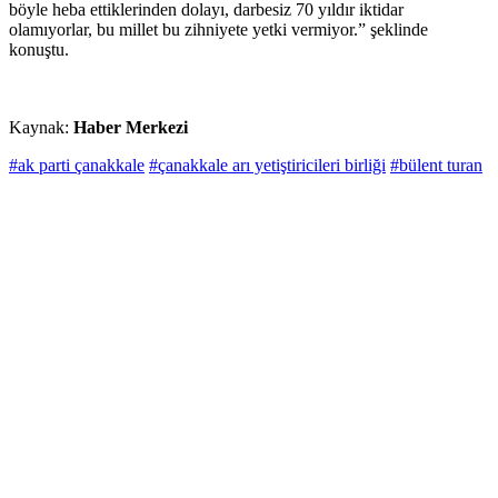
böyle heba ettiklerinden dolayı, darbesiz 70 yıldır iktidar
olamıyorlar, bu millet bu zihniyete yetki vermiyor.” şeklinde
konuştu.
Kaynak:
Haber Merkezi
#ak parti çanakkale
#çanakkale arı yetiştiricileri birliği
#bülent turan