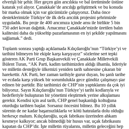
elverişli bir şehir. Her geçen gün arıcılıkta ve bal üretiminde üstüne
katarak yol alıyor. Çanakkale’de arıcılığı geliştirmek ve bu konuda
bir marka olmak için var gücümüzle çalışıyoruz. Daha önce
desteklerimizle Türkiye’de ilk defa arıcılık projesini şehrimizde
uyguladık. Bu proje ile 400 arıcımıza içinde arısı ile birlikte 5 bin
750 adet kovan dağıttık. Amacımız Çanakkale'mizde üretilen balın
kalitesini daha da yükseltip pazarlamasının en iyi şekilde yapılmasını
sağlamak.” dedi.
Toplantı sonrası yaptığı açıklamada Kılıçdaroğlu’nun “Türkiye’yi ve
tarihini bilmeyen bir ekiple karşı karşıyayız” sözlerine sert tepki
gösteren AK Parti Grup Başkanvekili ve Çanakkale Milletvekili
Bülent Turan, “AK Parti, kadim tarihimizden aldığı ilhamla, lideriyle
ve milletin desteğiyle ülkemizi yeniden tarih sahnesine çıkaran bir
harekettir. AK Parti, her zaman tarihiyle gurur duyan, bu şanlı tarihe
ve ecdada karşı yüksek bir sorumlulukla gece gündüz çalışmayı şiar
edinen bir partidir. Biz tarihimizi de CHP’nin yaptıklarını da çok iyi
biliyoruz. Sayın Kılıçdaroğlu’nun Türkiye’yi tarihi kodlarıyla ve
hedefleriyle buluşturan bir yönetimi eleştirmek yerine alkışlaması
gerekir. Kendisi için asıl tarih, CHP genel başkanlığı koltuğuna
oturduğu tarihten başlar. Sorsanız öncesini bilmez. Bu 10 yıllık
sürenin de ne kadar başarısızlıklarla ve kötü hatıralarla dolu olduğu
herkesçe malum. Kılıçdaroğlu, uçak fabrikası üzerinden ahkam
kesmeye kalkıyor; ancak bilmediği bir husus var, uçak fabrikasını
kapatan da CHP’dir. İşte milletin rüyalarını, milletin geleceğini hep