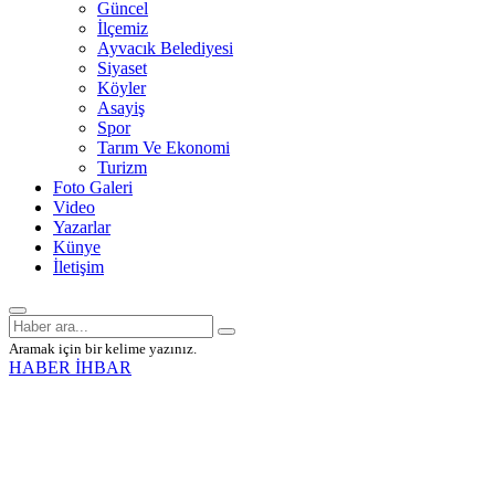
Güncel
İlçemiz
Ayvacık Belediyesi
Siyaset
Köyler
Asayiş
Spor
Tarım Ve Ekonomi
Turizm
Foto Galeri
Video
Yazarlar
Künye
İletişim
Aramak için bir kelime yazınız.
HABER İHBAR