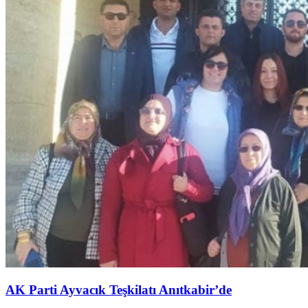
AK Parti Ayvacık Teşkilatı Anıtkabir’de