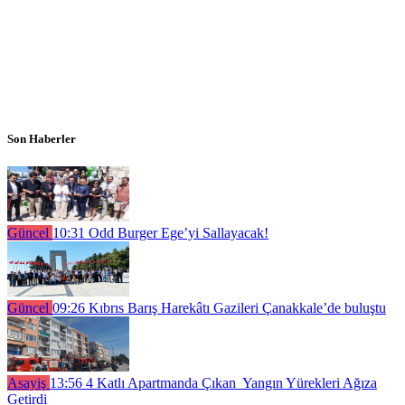
Son Haberler
Güncel
10:31
Odd Burger Ege’yi Sallayacak!
Güncel
09:26
Kıbrıs Barış Harekâtı Gazileri Çanakkale’de buluştu
Asayiş
13:56
4 Katlı Apartmanda Çıkan Yangın Yürekleri Ağıza
Getirdi