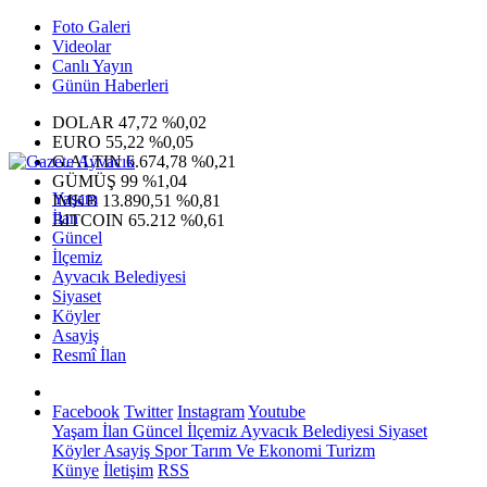
Foto Galeri
Videolar
Canlı Yayın
Günün Haberleri
DOLAR
47,72
%0,02
EURO
55,22
%0,05
G.ALTIN
6.674,78
%0,21
GÜMÜŞ
99
%1,04
Yaşam
IMKB
13.890,51
%0,81
İlan
BITCOIN
65.212
%0,61
Güncel
İlçemiz
Ayvacık Belediyesi
Siyaset
Köyler
Asayiş
Resmî İlan
Facebook
Twitter
Instagram
Youtube
Yaşam
İlan
Güncel
İlçemiz
Ayvacık Belediyesi
Siyaset
Köyler
Asayiş
Spor
Tarım Ve Ekonomi
Turizm
Künye
İletişim
RSS