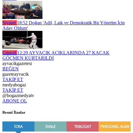
Siyaset
18:52
Doğan 'Adil, Laik ve Demokratik Bir Yönetim İçin
Aday Oldum'
Güncel
12:29
AYVACIK AÇIKLARINDA 27 KAÇAK
GÖÇMEN KURTARILDI
ayvacikgazetesi
BEĞEN
gazeteayvacik
TAKİP ET
medyabogaz
TAKİP ET
@bogazmedyatv
ABONE OL
Resmî İlanlar