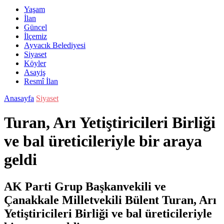
Yaşam
İlan
Güncel
İlçemiz
Ayvacık Belediyesi
Siyaset
Köyler
Asayiş
Resmî İlan
Anasayfa
Siyaset
Turan, Arı Yetiştiricileri Birliği
ve bal üreticileriyle bir araya
geldi
AK Parti Grup Başkanvekili ve
Çanakkale Milletvekili Bülent Turan, Arı
Yetiştiricileri Birliği ve bal üreticileriyle