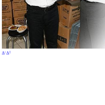
-
+
A
A