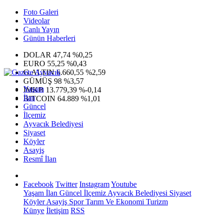
Foto Galeri
Videolar
Canlı Yayın
Günün Haberleri
DOLAR
47,74
%0,25
EURO
55,25
%0,43
G.ALTIN
6.660,55
%2,59
GÜMÜŞ
98
%3,57
Yaşam
IMKB
13.779,39
%-0,14
İlan
BITCOIN
64.889
%1,01
Güncel
İlçemiz
Ayvacık Belediyesi
Siyaset
Köyler
Asayiş
Resmî İlan
Facebook
Twitter
Instagram
Youtube
Yaşam
İlan
Güncel
İlçemiz
Ayvacık Belediyesi
Siyaset
Köyler
Asayiş
Spor
Tarım Ve Ekonomi
Turizm
Künye
İletişim
RSS