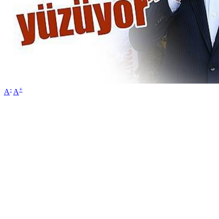
-
+
A
A