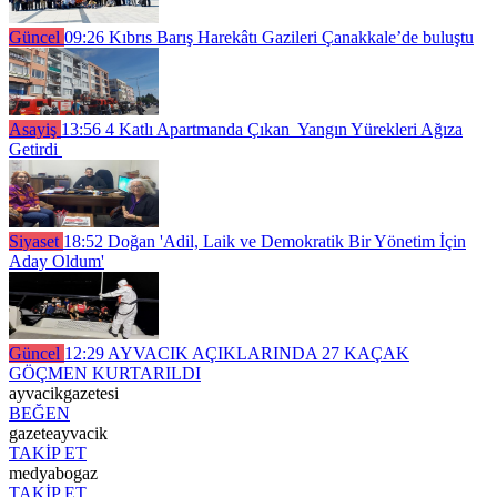
Güncel
09:26
Kıbrıs Barış Harekâtı Gazileri Çanakkale’de buluştu
Asayiş
13:56
4 Katlı Apartmanda Çıkan Yangın Yürekleri Ağıza
Getirdi
Siyaset
18:52
Doğan 'Adil, Laik ve Demokratik Bir Yönetim İçin
Aday Oldum'
Güncel
12:29
AYVACIK AÇIKLARINDA 27 KAÇAK
GÖÇMEN KURTARILDI
ayvacikgazetesi
BEĞEN
gazeteayvacik
TAKİP ET
medyabogaz
TAKİP ET