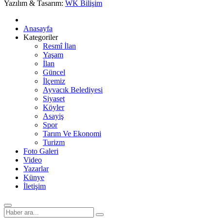
Yazılım & Tasarım:
WK Bilişim
Anasayfa
Kategoriler
Resmî İlan
Yaşam
İlan
Güncel
İlçemiz
Ayvacık Belediyesi
Siyaset
Köyler
Asayiş
Spor
Tarım Ve Ekonomi
Turizm
Foto Galeri
Video
Yazarlar
Künye
İletişim