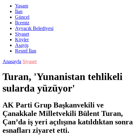
Yaşam
İlan
Güncel
İlçemiz
Ayvacık Belediyesi
Siyaset
Köyler
Asayiş
Resmî İlan
Anasayfa
Siyaset
Turan, 'Yunanistan tehlikeli
sularda yüzüyor'
AK Parti Grup Başkanvekili ve
Çanakkale Milletvekili Bülent Turan,
Çan’da iş yeri açılışına katıldıktan sonra
esnafları ziyaret etti.