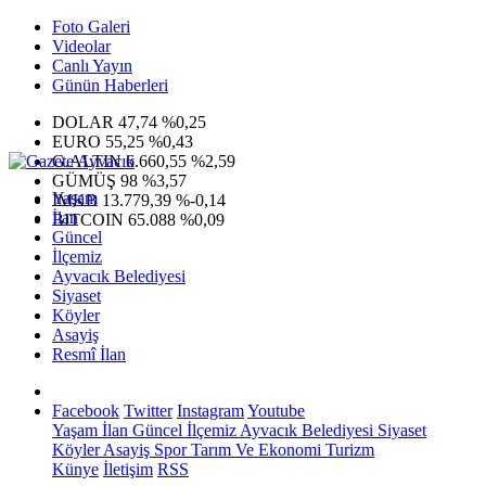
Foto Galeri
Videolar
Canlı Yayın
Günün Haberleri
DOLAR
47,74
%0,25
EURO
55,25
%0,43
G.ALTIN
6.660,55
%2,59
GÜMÜŞ
98
%3,57
Yaşam
IMKB
13.779,39
%-0,14
İlan
BITCOIN
65.088
%0,09
Güncel
İlçemiz
Ayvacık Belediyesi
Siyaset
Köyler
Asayiş
Resmî İlan
Facebook
Twitter
Instagram
Youtube
Yaşam
İlan
Güncel
İlçemiz
Ayvacık Belediyesi
Siyaset
Köyler
Asayiş
Spor
Tarım Ve Ekonomi
Turizm
Künye
İletişim
RSS