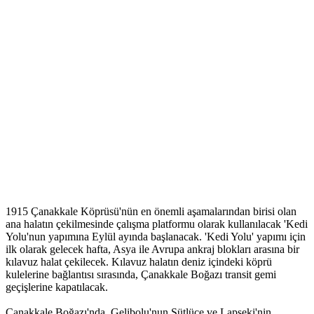
1915 Çanakkale Köprüsü'nün en önemli aşamalarından birisi olan
ana halatın çekilmesinde çalışma platformu olarak kullanılacak 'Kedi
Yolu'nun yapımına Eylül ayında başlanacak. 'Kedi Yolu' yapımı için
ilk olarak gelecek hafta, Asya ile Avrupa ankraj blokları arasına bir
kılavuz halat çekilecek. Kılavuz halatın deniz içindeki köprü
kulelerine bağlantısı sırasında, Çanakkale Boğazı transit gemi
geçişlerine kapatılacak.
Çanakkale Boğazı'nda, Gelibolu'nun Sütlüce ve Lapseki'nin