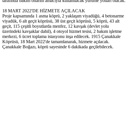
tarafında bakım onarım amacıyla kullanılacak yürüme yolları olacak.
18 MART 2022'DE HİZMETE AÇILACAK
Proje kapsamında 1 asma köprü, 2 yaklaşım viyadüğü, 4 betonarme
viyadük, 6 alt geçit köprüsü, 38 üst geçit köprüsü, 5 köprü, 43 alt
geçit, 115 çeşitli boyutlarda menfez, 12 kavşak (devlet yolu
üzerindeki kavşaklar dahil), 4 otoyol hizmet tesisi, 2 bakım işletme
merkezi, 6 ücret toplama istasyonu inşa edilecek. 1915 Çanakkale
Köprüsü, 18 Mart 2022'de tamamlanarak, hizmete açılacak.
Çanakkale Boğazı, köprü sayesinde 6 dakikada geçilebilecek.