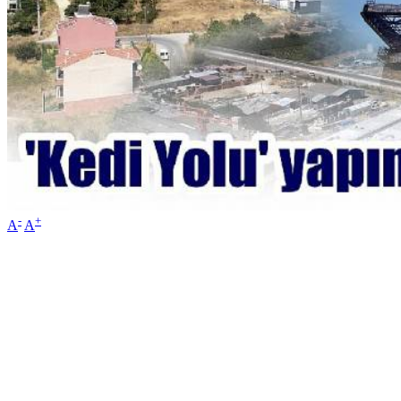
-
+
A
A