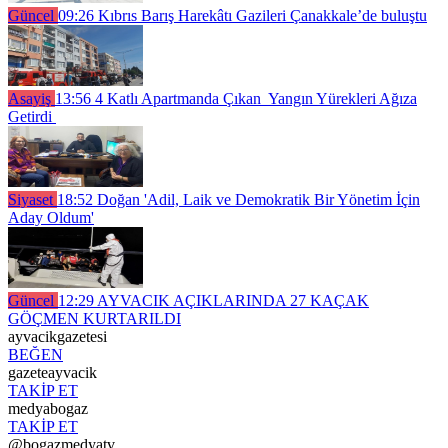
Güncel
09:26
Kıbrıs Barış Harekâtı Gazileri Çanakkale’de buluştu
Asayiş
13:56
4 Katlı Apartmanda Çıkan Yangın Yürekleri Ağıza
Getirdi
Siyaset
18:52
Doğan 'Adil, Laik ve Demokratik Bir Yönetim İçin
Aday Oldum'
Güncel
12:29
AYVACIK AÇIKLARINDA 27 KAÇAK
GÖÇMEN KURTARILDI
ayvacikgazetesi
BEĞEN
gazeteayvacik
TAKİP ET
medyabogaz
TAKİP ET
@bogazmedyatv