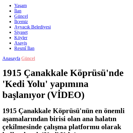
Yaşam
İlan
Güncel
İlçemiz
Ayvacık Belediyesi
Siyaset
Köyler
Asayiş
Resmî İlan
Anasayfa
Güncel
1915 Çanakkale Köprüsü'nde
'Kedi Yolu' yapımına
başlanıyor (VİDEO)
1915 Çanakkale Köprüsü'nün en önemli
aşamalarından birisi olan ana halatın
çekilmesinde çalışma platformu olarak