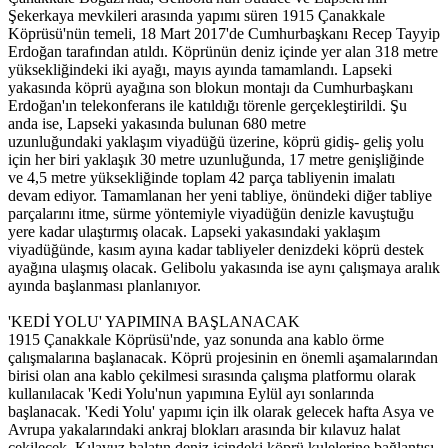
Şekerkaya mevkileri arasında yapımı süren 1915 Çanakkale
Köprüsü'nün temeli, 18 Mart 2017'de Cumhurbaşkanı Recep Tayyip
Erdoğan tarafından atıldı. Köprünün deniz içinde yer alan 318 metre
yüksekliğindeki iki ayağı, mayıs ayında tamamlandı. Lapseki
yakasında köprü ayağına son blokun montajı da Cumhurbaşkanı
Erdoğan'ın telekonferans ile katıldığı törenle gerçekleştirildi. Şu
anda ise, Lapseki yakasında bulunan 680 metre
uzunluğundaki yaklaşım viyadüğü üzerine, köprü gidiş- geliş yolu
için her biri yaklaşık 30 metre uzunluğunda, 17 metre genişliğinde
ve 4,5 metre yüksekliğinde toplam 42 parça tabliyenin imalatı
devam ediyor. Tamamlanan her yeni tabliye, önündeki diğer tabliye
parçalarını itme, sürme yöntemiyle viyadüğün denizle kavuştuğu
yere kadar ulaştırmış olacak. Lapseki yakasındaki yaklaşım
viyadüğünde, kasım ayına kadar tabliyeler denizdeki köprü destek
ayağına ulaşmış olacak. Gelibolu yakasında ise aynı çalışmaya aralık
ayında başlanması planlanıyor.
'KEDİ YOLU' YAPIMINA BAŞLANACAK
1915 Çanakkale Köprüsü'nde, yaz sonunda ana kablo örme
çalışmalarına başlanacak. Köprü projesinin en önemli aşamalarından
birisi olan ana kablo çekilmesi sırasında çalışma platformu olarak
kullanılacak 'Kedi Yolu'nun yapımına Eylül ayı sonlarında
başlanacak. 'Kedi Yolu' yapımı için ilk olarak gelecek hafta Asya ve
Avrupa yakalarındaki ankraj blokları arasında bir kılavuz halat
çekilecek. Kılavuz halatın deniz içindeki köprü kulelerine bağlantısı