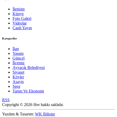
İletişim
Künye
Foto Galeri
Videolar
Canlı Yayın
Kategoriler
İlan
Yaşam
Güncel
İlçemiz
Ayvacık Belediyesi
Siyaset
Köyler
Asayiş
Spor
Tarım Ve Ekonomi
RSS
Copyright © 2026 Her hakkı saklıdır.
Yazılım & Tasarım:
WK Bilişim