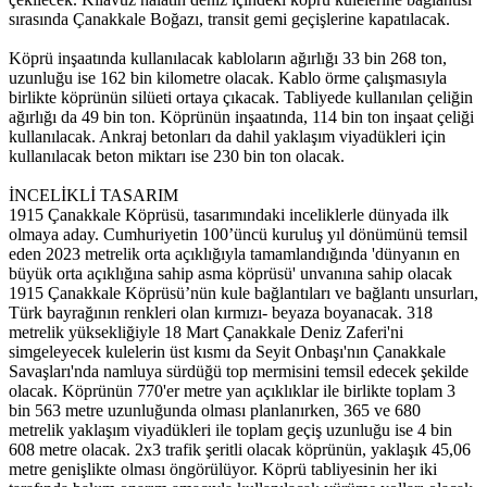
sırasında Çanakkale Boğazı, transit gemi geçişlerine kapatılacak.
Köprü inşaatında kullanılacak kabloların ağırlığı 33 bin 268 ton,
uzunluğu ise 162 bin kilometre olacak. Kablo örme çalışmasıyla
birlikte köprünün silüeti ortaya çıkacak. Tabliyede kullanılan çeliğin
ağırlığı da 49 bin ton. Köprünün inşaatında, 114 bin ton inşaat çeliği
kullanılacak. Ankraj betonları da dahil yaklaşım viyadükleri için
kullanılacak beton miktarı ise 230 bin ton olacak.
İNCELİKLİ TASARIM
1915 Çanakkale Köprüsü, tasarımındaki inceliklerle dünyada ilk
olmaya aday. Cumhuriyetin 100’üncü kuruluş yıl dönümünü temsil
eden 2023 metrelik orta açıklığıyla tamamlandığında 'dünyanın en
büyük orta açıklığına sahip asma köprüsü' unvanına sahip olacak
1915 Çanakkale Köprüsü’nün kule bağlantıları ve bağlantı unsurları,
Türk bayrağının renkleri olan kırmızı- beyaza boyanacak. 318
metrelik yüksekliğiyle 18 Mart Çanakkale Deniz Zaferi'ni
simgeleyecek kulelerin üst kısmı da Seyit Onbaşı'nın Çanakkale
Savaşları'nda namluya sürdüğü top mermisini temsil edecek şekilde
olacak. Köprünün 770'er metre yan açıklıklar ile birlikte toplam 3
bin 563 metre uzunluğunda olması planlanırken, 365 ve 680
metrelik yaklaşım viyadükleri ile toplam geçiş uzunluğu ise 4 bin
608 metre olacak. 2x3 trafik şeritli olacak köprünün, yaklaşık 45,06
metre genişlikte olması öngörülüyor. Köprü tabliyesinin her iki