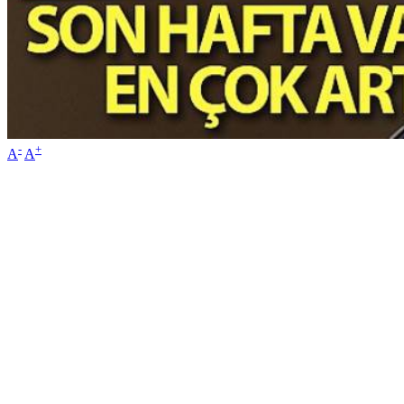
-
+
A
A