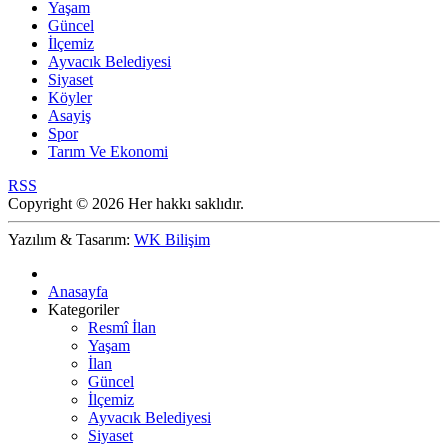
Yaşam
Güncel
İlçemiz
Ayvacık Belediyesi
Siyaset
Köyler
Asayiş
Spor
Tarım Ve Ekonomi
RSS
Copyright © 2026 Her hakkı saklıdır.
Yazılım & Tasarım:
WK Bilişim
Anasayfa
Kategoriler
Resmî İlan
Yaşam
İlan
Güncel
İlçemiz
Ayvacık Belediyesi
Siyaset