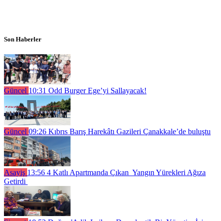
Son Haberler
Güncel
10:31
Odd Burger Ege’yi Sallayacak!
Güncel
09:26
Kıbrıs Barış Harekâtı Gazileri Çanakkale’de buluştu
Asayiş
13:56
4 Katlı Apartmanda Çıkan Yangın Yürekleri Ağıza
Getirdi