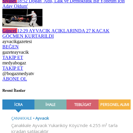
Siyaset
18:52
Doğan 'Adil, Laik ve Demokratik Bir Yönetim İçin
Aday Oldum'
Güncel
12:29
AYVACIK AÇIKLARINDA 27 KAÇAK
GÖÇMEN KURTARILDI
ayvacikgazetesi
BEĞEN
gazeteayvacik
TAKİP ET
medyabogaz
TAKİP ET
@bogazmedyatv
ABONE OL
Resmî İlanlar