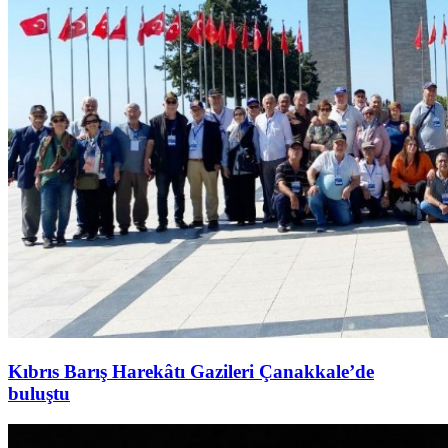
Kıbrıs Barış Harekâtı Gazileri Çanakkale’de
buluştu