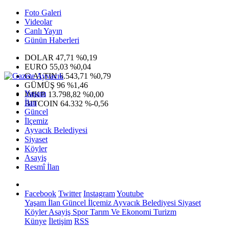
Foto Galeri
Videolar
Canlı Yayın
Günün Haberleri
DOLAR
47,71
%0,19
EURO
55,03
%0,04
G.ALTIN
6.543,71
%0,79
GÜMÜŞ
96
%1,46
Yaşam
IMKB
13.798,82
%0,00
İlan
BITCOIN
64.332
%-0,56
Güncel
İlçemiz
Ayvacık Belediyesi
Siyaset
Köyler
Asayiş
Resmî İlan
Facebook
Twitter
Instagram
Youtube
Yaşam
İlan
Güncel
İlçemiz
Ayvacık Belediyesi
Siyaset
Köyler
Asayiş
Spor
Tarım Ve Ekonomi
Turizm
Künye
İletişim
RSS