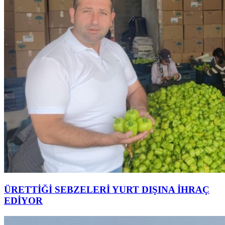
ÜRETTİĞİ SEBZELERİ YURT DIŞINA İHRAÇ
EDİYOR