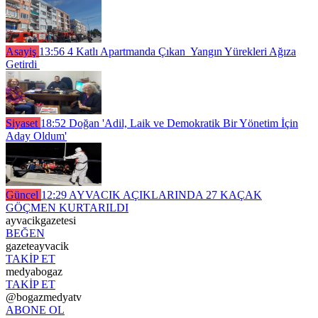
Asayiş
13:56
4 Katlı Apartmanda Çıkan Yangın Yürekleri Ağıza
Getirdi
Siyaset
18:52
Doğan 'Adil, Laik ve Demokratik Bir Yönetim İçin
Aday Oldum'
Güncel
12:29
AYVACIK AÇIKLARINDA 27 KAÇAK
GÖÇMEN KURTARILDI
ayvacikgazetesi
BEĞEN
gazeteayvacik
TAKİP ET
medyabogaz
TAKİP ET
@bogazmedyatv
ABONE OL