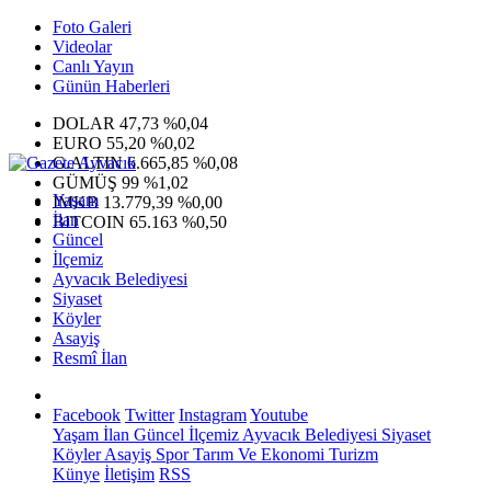
Foto Galeri
Videolar
Canlı Yayın
Günün Haberleri
DOLAR
47,73
%0,04
EURO
55,20
%0,02
G.ALTIN
6.665,85
%0,08
GÜMÜŞ
99
%1,02
Yaşam
IMKB
13.779,39
%0,00
İlan
BITCOIN
65.163
%0,50
Güncel
İlçemiz
Ayvacık Belediyesi
Siyaset
Köyler
Asayiş
Resmî İlan
Facebook
Twitter
Instagram
Youtube
Yaşam
İlan
Güncel
İlçemiz
Ayvacık Belediyesi
Siyaset
Köyler
Asayiş
Spor
Tarım Ve Ekonomi
Turizm
Künye
İletişim
RSS