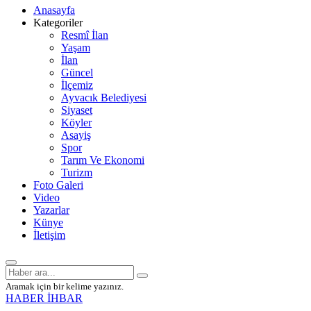
Anasayfa
Kategoriler
Resmî İlan
Yaşam
İlan
Güncel
İlçemiz
Ayvacık Belediyesi
Siyaset
Köyler
Asayiş
Spor
Tarım Ve Ekonomi
Turizm
Foto Galeri
Video
Yazarlar
Künye
İletişim
Aramak için bir kelime yazınız.
HABER İHBAR