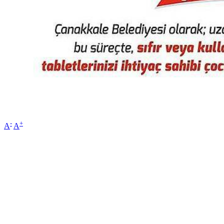
-
+
A
A