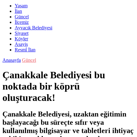
Yaşam
İlan
Güncel
İlçemiz
Ayvacık Belediyesi
Siyaset
Köyler
Asayiş
Resmî İlan
Anasayfa
Güncel
Çanakkale Belediyesi bu
noktada bir köprü
oluşturacak!
Çanakkale Belediyesi, uzaktan eğitimin
başlayacağı bu süreçte sıfır veya
kullanılmış bilgisayar ve tabletleri ihtiyaç